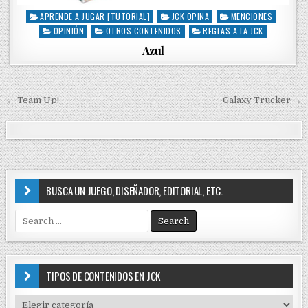
APRENDE A JUGAR [TUTORIAL]
JCK OPINA
MENCIONES
P
OPINIÓN
OTROS CONTENIDOS
REGLAS A LA JCK
o
s
Azul
t
e
d
i
← Team Up!
Galaxy Trucker →
N
n
a
v
e
g
BUSCA UN JUEGO, DISEÑADOR, EDITORIAL, ETC.
a
S
c
e
i
a
r
ó
c
TIPOS DE CONTENIDOS EN JCK
n
h
f
d
T