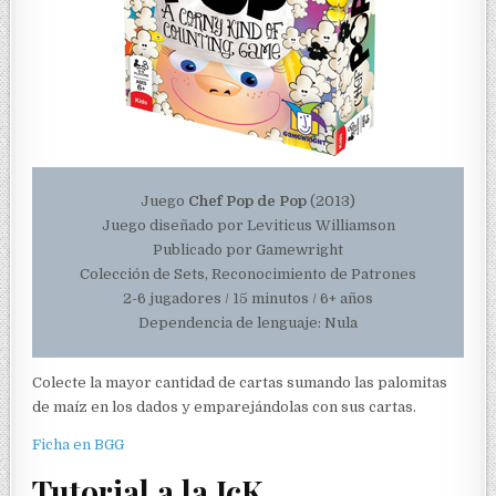
Juego
Chef Pop de Pop
(2013)
Juego diseñado por Leviticus Williamson
Publicado por Gamewright
Colección de Sets, Reconocimiento de Patrones
2-6 jugadores / 15 minutos / 6+ años
Dependencia de lenguaje: Nula
Colecte la mayor cantidad de cartas sumando las palomitas
de maíz en los dados y emparejándolas con sus cartas.
Ficha en BGG
Tutorial a la JcK