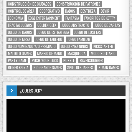
CONSTRUCCIÓN DE CIUDADES
CONSTRUCCIÓN DE PATRONES
CONTROL DE ÁREA
COOPERATIVO
DADOS
DESTREZA
DEVIR
ECONOMÍA
EDGE ENTERTAINMENT
FANTASÍA
FAVORITOS DE KETTY
FRACTAL JUEGOS
GOLDEN GEEK
JUEGO ABSTRACTO
JUEGO DE CARTAS
JUEGO DE DADOS
JUEGO DE ESTRATEGIA
JUEGO DE LOSETAS
JUEGO DE MESA
JUEGO DE TABLERO
JUEGO FAMILIAR
JUEGO NOMINADO Y/O PREMIADO
JUEGO PARA NIÑOS
KICKSTARTER
MALDITO GAMES
MANEJO DE MANO
MASQUEOCA
MODO SOLITARIO
PARTY GAME
PUSH-YOUR-LUCK
PUZZLE
RAVENSBURGER
REINER KNIZIA
RIO GRANDE GAMES
SPIEL DES JAHRES
Z-MAN GAMES
¿QUÉ ES JCK?
Reproductor
de
vídeo