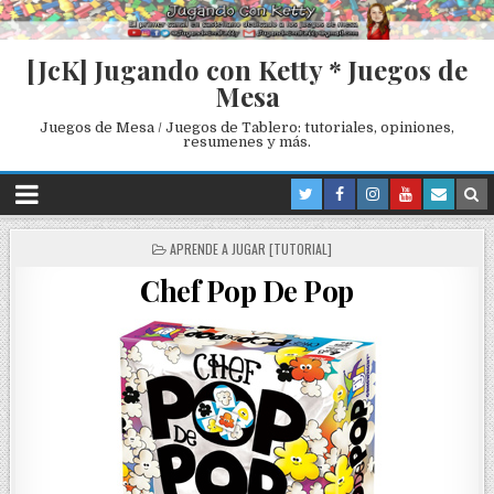
[JcK] Jugando con Ketty * Juegos de
Mesa
Juegos de Mesa / Juegos de Tablero: tutoriales, opiniones,
resumenes y más.
P
APRENDE A JUGAR [TUTORIAL]
O
Chef Pop De Pop
S
T
E
D
I
N