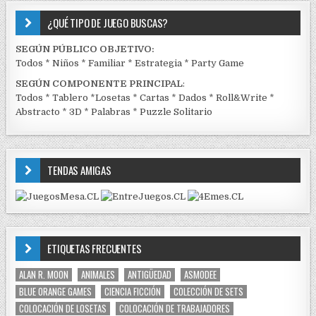
¿QUÉ TIPO DE JUEGO BUSCAS?
SEGÚN PÚBLICO OBJETIVO:
Todos
*
Niños
*
Familiar
*
Estrategia
*
Party Game
SEGÚN COMPONENTE PRINCIPAL
:
Todos
*
Tablero
*
Losetas
*
Cartas
*
Dados
*
Roll&Write
*
Abstracto
*
3D
*
Palabras
*
Puzzle Solitario
TENDAS AMIGAS
ETIQUETAS FRECUENTES
ALAN R. MOON
ANIMALES
ANTIGÜEDAD
ASMODEE
BLUE ORANGE GAMES
CIENCIA FICCIÓN
COLECCIÓN DE SETS
COLOCACIÓN DE LOSETAS
COLOCACIÓN DE TRABAJADORES