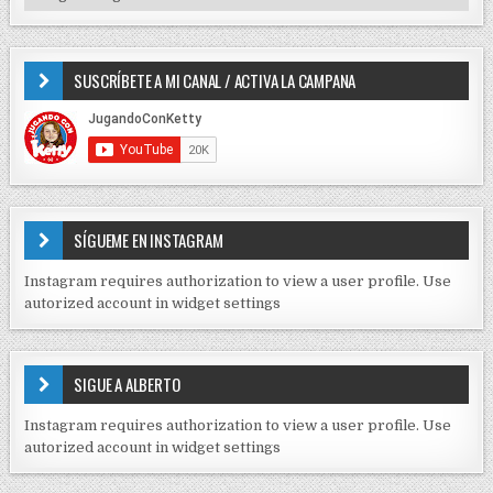
o
I
e
r
P
e
:
O
SUSCRÍBETE A MI CANAL / ACTIVA LA CAMPANA
S
n
D
t
E
r
C
O
a
N
d
T
E
a
SÍGUEME EN INSTAGRAM
N
s
I
Instagram requires authorization to view a user profile. Use
D
autorized account in widget settings
O
S
E
SIGUE A ALBERTO
N
J
Instagram requires authorization to view a user profile. Use
C
autorized account in widget settings
K