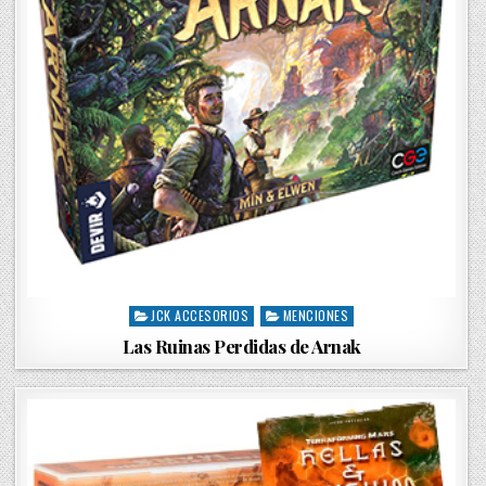
JCK ACCESORIOS
MENCIONES
P
o
Las Ruinas Perdidas de Arnak
s
t
e
d
i
n