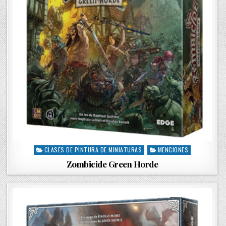
CLASES DE PINTURA DE MINIATURAS
MENCIONES
P
o
Zombicide Green Horde
s
t
e
d
i
n