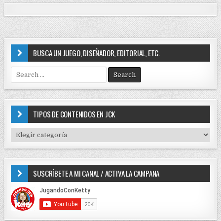
i
n
BUSCA UN JUEGO, DISEÑADOR, EDITORIAL, ETC.
S
e
a
r
c
TIPOS DE CONTENIDOS EN JCK
h
f
T
o
I
r
P
:
O
SUSCRÍBETE A MI CANAL / ACTIVA LA CAMPANA
S
D
E
C
O