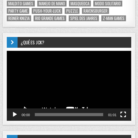
MALDITO GAMES
MANEJO DE MANO
MASQUEOCA
MODO SOLITARIO
PARTY GAME
PUSH-YOUR-LUCK
PUZZLE
RAVENSBURGER
REINER KNIZIA
RIO GRANDE GAMES
SPIEL DES JAHRES
Z-MAN GAMES
¿QUÉ ES JCK?
Reproductor
de
vídeo
00:00
01:01