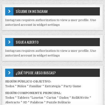
N
T
E
SÍGUEME EN INSTAGRAM
N
I
Instagram requires authorization to view a user profile. Use
D
autorized account in widget settings
O
S
E
SIGUE A ALBERTO
N
J
Instagram requires authorization to view a user profile. Use
C
autorized account in widget settings
K
¿QUÉ TIPO DE JUEGO BUSCAS?
SEGÚN PÚBLICO OBJETIVO:
Todos
*
Niños
*
Familiar
*
Estrategia
*
Party Game
SEGÚN COMPONENTE PRINCIPAL
:
Todos
*
Tablero
*
Losetas
*
Cartas
*
Dados
*
Roll&Write
*
Abstracto
*
3D
*
Palabras
*
Puzzle Solitario