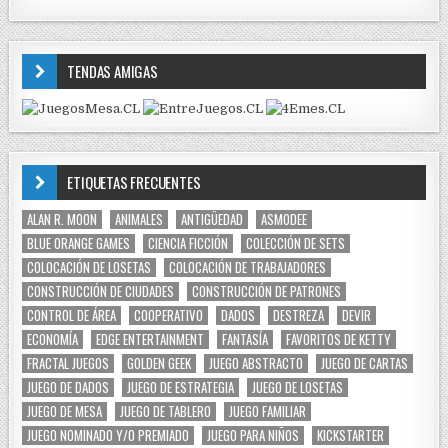
TENDAS AMIGAS
ETIQUETAS FRECUENTES
ALAN R. MOON
ANIMALES
ANTIGÜEDAD
ASMODEE
BLUE ORANGE GAMES
CIENCIA FICCIÓN
COLECCIÓN DE SETS
COLOCACIÓN DE LOSETAS
COLOCACIÓN DE TRABAJADORES
CONSTRUCCIÓN DE CIUDADES
CONSTRUCCIÓN DE PATRONES
CONTROL DE ÁREA
COOPERATIVO
DADOS
DESTREZA
DEVIR
ECONOMÍA
EDGE ENTERTAINMENT
FANTASÍA
FAVORITOS DE KETTY
FRACTAL JUEGOS
GOLDEN GEEK
JUEGO ABSTRACTO
JUEGO DE CARTAS
JUEGO DE DADOS
JUEGO DE ESTRATEGIA
JUEGO DE LOSETAS
JUEGO DE MESA
JUEGO DE TABLERO
JUEGO FAMILIAR
JUEGO NOMINADO Y/O PREMIADO
JUEGO PARA NIÑOS
KICKSTARTER