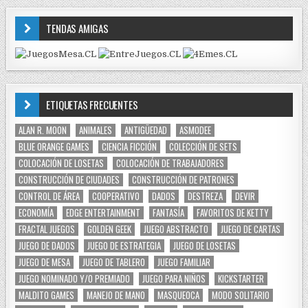
TENDAS AMIGAS
ETIQUETAS FRECUENTES
ALAN R. MOON
ANIMALES
ANTIGÜEDAD
ASMODEE
BLUE ORANGE GAMES
CIENCIA FICCIÓN
COLECCIÓN DE SETS
COLOCACIÓN DE LOSETAS
COLOCACIÓN DE TRABAJADORES
CONSTRUCCIÓN DE CIUDADES
CONSTRUCCIÓN DE PATRONES
CONTROL DE ÁREA
COOPERATIVO
DADOS
DESTREZA
DEVIR
ECONOMÍA
EDGE ENTERTAINMENT
FANTASÍA
FAVORITOS DE KETTY
FRACTAL JUEGOS
GOLDEN GEEK
JUEGO ABSTRACTO
JUEGO DE CARTAS
JUEGO DE DADOS
JUEGO DE ESTRATEGIA
JUEGO DE LOSETAS
JUEGO DE MESA
JUEGO DE TABLERO
JUEGO FAMILIAR
JUEGO NOMINADO Y/O PREMIADO
JUEGO PARA NIÑOS
KICKSTARTER
MALDITO GAMES
MANEJO DE MANO
MASQUEOCA
MODO SOLITARIO