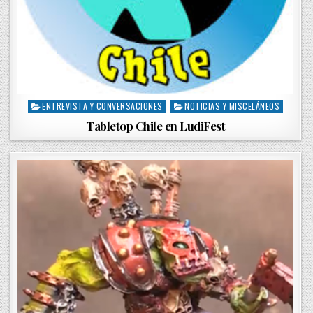
ENTREVISTA Y CONVERSACIONES
NOTICIAS Y MISCELÁNEOS
P
o
Tabletop Chile en LudiFest
s
t
e
d
i
n