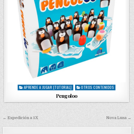
APRENDE A JUGAR [TUTORIAL]
OTROS CONTENIDOS
P
o
Pengoloo
s
t
e
d
← Expedición a 5X
Nova Luna →
N
i
a
n