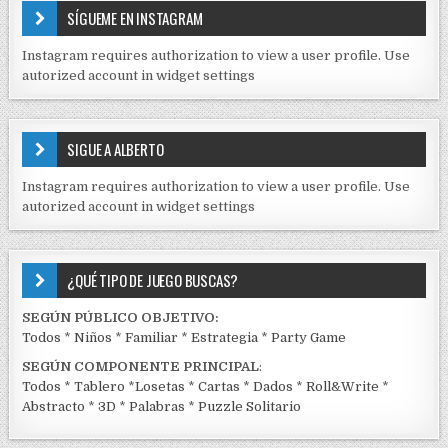
E
a
SÍGUEME EN INSTAGRAM
N
s
I
Instagram requires authorization to view a user profile. Use
D
autorized account in widget settings
O
S
E
SIGUE A ALBERTO
N
J
Instagram requires authorization to view a user profile. Use
C
autorized account in widget settings
K
¿QUÉ TIPO DE JUEGO BUSCAS?
SEGÚN PÚBLICO OBJETIVO:
Todos
*
Niños
*
Familiar
*
Estrategia
*
Party Game
SEGÚN COMPONENTE PRINCIPAL
:
Todos
*
Tablero
*
Losetas
*
Cartas
*
Dados
*
Roll&Write
*
Abstracto
*
3D
*
Palabras
*
Puzzle Solitario