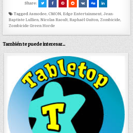
Share:
Tagged
Asmodee
,
CMON
,
Edge Entertainment
,
Jean-
Baptiste Lullien
,
Nicolas Raoult
,
Raphaël Guiton
,
Zombicide
,
Zombicide Green Horde
También te puede interesar...