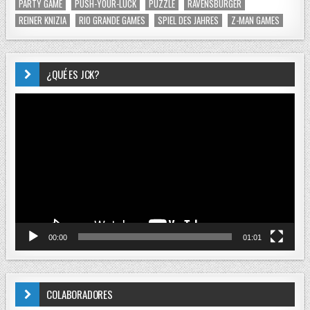
PARTY GAME
PUSH-YOUR-LUCK
PUZZLE
RAVENSBURGER
REINER KNIZIA
RIO GRANDE GAMES
SPIEL DES JAHRES
Z-MAN GAMES
¿QUÉ ES JCK?
Reproductor
de
vídeo
00:00
01:01
COLABORADORES