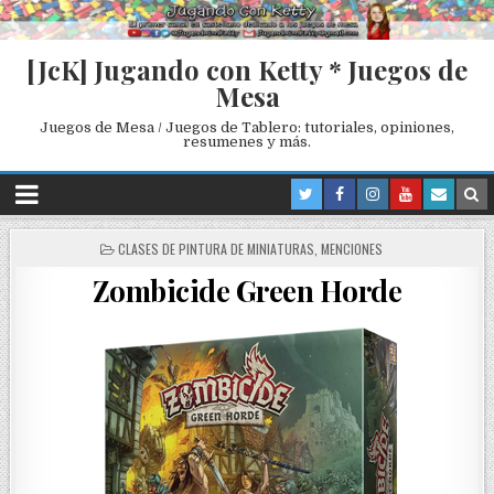
[JcK] Jugando con Ketty * Juegos de
Mesa
Juegos de Mesa / Juegos de Tablero: tutoriales, opiniones,
resumenes y más.
P
CLASES DE PINTURA DE MINIATURAS
,
MENCIONES
O
Zombicide Green Horde
S
T
E
D
I
N