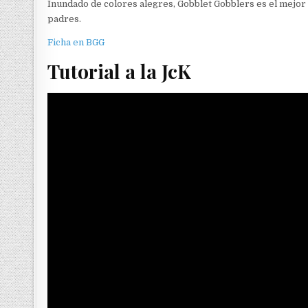
Inundado de colores alegres, Gobblet Gobblers es el mejor 
padres.
Ficha en BGG
Tutorial a la JcK