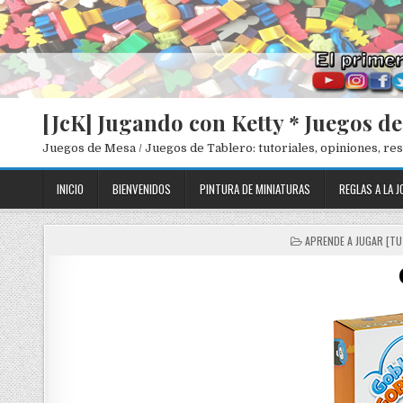
[JcK] Jugando con Ketty * Juegos d
Juegos de Mesa / Juegos de Tablero: tutoriales, opiniones, r
INICIO
BIENVENIDOS
PINTURA DE MINIATURAS
REGLAS A LA J
P
APRENDE A JUGAR [TU
O
S
T
E
D
I
N