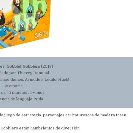
nes
/
Gobblet Gobblers
(2013)
ñado por Thierry Denoual
range Games, Asmodee, Lúdilo, Huch!
Memoria
es / 5 minutos / 5+ años
ncia de lenguaje: Nula
do juego de estrategia. personajes caricaturescos de madera traen
os Gobblers están hambrientos de diversión.