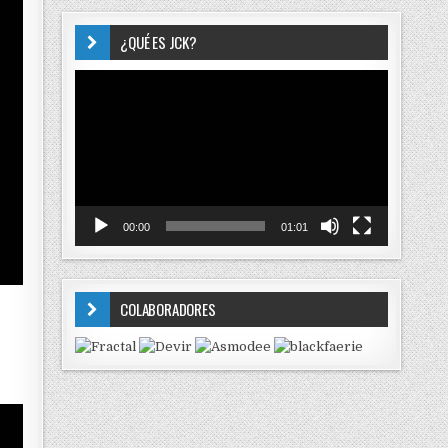
¿QUÉ ES JCK?
Reproductor
de
vídeo
00:00
01:01
COLABORADORES