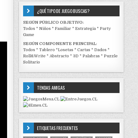
¿QUÉ TIPO DE JUEGO BUSCAS?
SEGÚN PÚBLICO OBJETIVO:
Todos
*
Niños
*
Familiar
*
Estrategia
*
Party
Game
SEGÚN COMPONENTE PRINCIPAL
:
Todos
*
Tablero
*
Losetas
*
Cartas
*
Dados
*
Roll&Write
*
Abstracto
*
3D
*
Palabras
*
Puzzle
Solitario
TENDAS AMIGAS
ETIQUETAS FRECUENTES