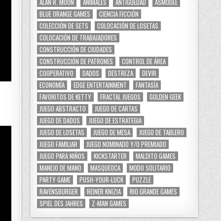
ALAN R. MOON
ANIMALES
ANTIGÜEDAD
ASMODEE
BLUE ORANGE GAMES
CIENCIA FICCIÓN
COLECCIÓN DE SETS
COLOCACIÓN DE LOSETAS
COLOCACIÓN DE TRABAJADORES
CONSTRUCCIÓN DE CIUDADES
CONSTRUCCIÓN DE PATRONES
CONTROL DE ÁREA
COOPERATIVO
DADOS
DESTREZA
DEVIR
ECONOMÍA
EDGE ENTERTAINMENT
FANTASÍA
FAVORITOS DE KETTY
FRACTAL JUEGOS
GOLDEN GEEK
JUEGO ABSTRACTO
JUEGO DE CARTAS
JUEGO DE DADOS
JUEGO DE ESTRATEGIA
JUEGO DE LOSETAS
JUEGO DE MESA
JUEGO DE TABLERO
JUEGO FAMILIAR
JUEGO NOMINADO Y/O PREMIADO
JUEGO PARA NIÑOS
KICKSTARTER
MALDITO GAMES
MANEJO DE MANO
MASQUEOCA
MODO SOLITARIO
PARTY GAME
PUSH-YOUR-LUCK
PUZZLE
RAVENSBURGER
REINER KNIZIA
RIO GRANDE GAMES
SPIEL DES JAHRES
Z-MAN GAMES