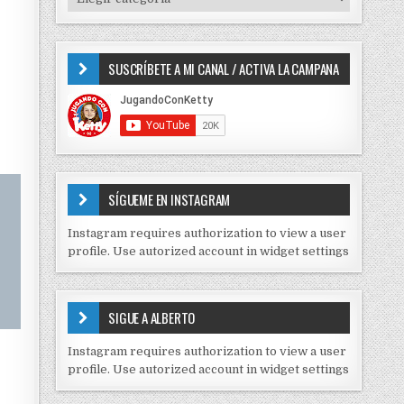
o
I
r
P
:
O
SUSCRÍBETE A MI CANAL / ACTIVA LA CAMPANA
S
D
E
C
O
N
T
E
SÍGUEME EN INSTAGRAM
N
I
Instagram requires authorization to view a user
D
profile. Use autorized account in widget settings
O
S
E
SIGUE A ALBERTO
N
J
Instagram requires authorization to view a user
C
profile. Use autorized account in widget settings
K