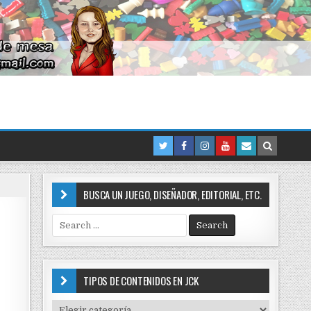
BUSCA UN JUEGO, DISEÑADOR, EDITORIAL, ETC.
S
e
a
r
c
TIPOS DE CONTENIDOS EN JCK
h
f
T