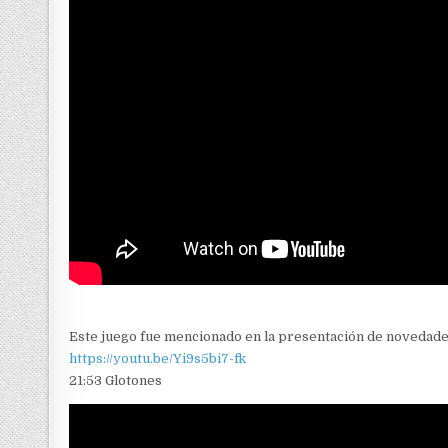
Este juego fue mencionado en la presentación de novedades
https://youtu.be/Yi9s5bi7-fk
21:53 Glotones