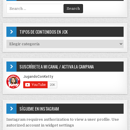
S
e
a
r
c
TIPOS DE CONTENIDOS EN JCK
h
f
T
o
I
r
P
:
O
SUSCRÍBETE A MI CANAL / ACTIVA LA CAMPANA
S
D
E
C
O
N
T
E
SÍGUEME EN INSTAGRAM
N
I
Instagram requires authorization to view a user profile. Use
D
autorized account in widget settings
O