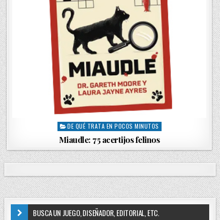
DE QUÉ TRATA EN POCOS MINUTOS
P
o
Miaudle: 75 acertijos felinos
s
t
e
d
i
n
BUSCA UN JUEGO, DISEÑADOR, EDITORIAL, ETC.