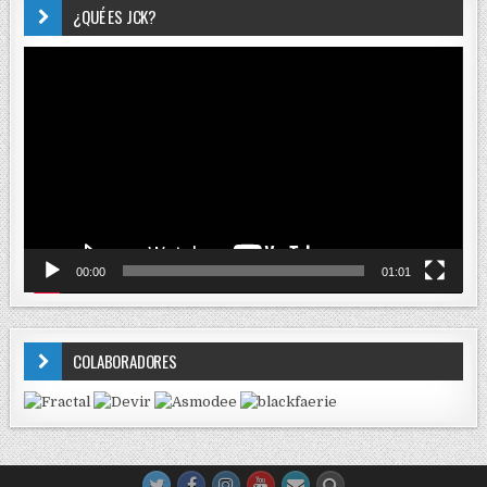
¿QUÉ ES JCK?
Reproductor
de
vídeo
00:00
01:01
COLABORADORES