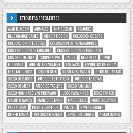
ETIQUETAS FRECUENTES
ALAN R. MOON
ANIMALES
ANTIGÜEDAD
ASMODEE
BLUE ORANGE GAMES
CIENCIA FICCIÓN
COLECCIÓN DE SETS
COLOCACIÓN DE LOSETAS
COLOCACIÓN DE TRABAJADORES
CONSTRUCCIÓN DE CIUDADES
CONSTRUCCIÓN DE PATRONES
CONTROL DE ÁREA
COOPERATIVO
DADOS
DESTREZA
DEVIR
ECONOMÍA
EDGE ENTERTAINMENT
FANTASÍA
FAVORITOS DE KETTY
FRACTAL JUEGOS
GOLDEN GEEK
JUEGO ABSTRACTO
JUEGO DE CARTAS
JUEGO DE DADOS
JUEGO DE ESTRATEGIA
JUEGO DE LOSETAS
JUEGO DE MESA
JUEGO DE TABLERO
JUEGO FAMILIAR
JUEGO NOMINADO Y/O PREMIADO
JUEGO PARA NIÑOS
KICKSTARTER
MALDITO GAMES
MANEJO DE MANO
MASQUEOCA
MODO SOLITARIO
PARTY GAME
PUSH-YOUR-LUCK
PUZZLE
RAVENSBURGER
REINER KNIZIA
RIO GRANDE GAMES
SPIEL DES JAHRES
Z-MAN GAMES