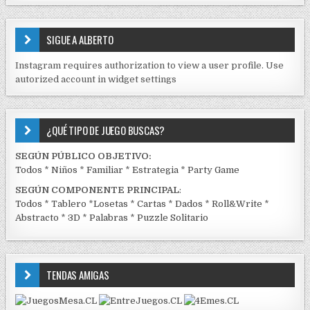
S
E
SIGUE A ALBERTO
N
J
Instagram requires authorization to view a user profile. Use
C
autorized account in widget settings
K
¿QUÉ TIPO DE JUEGO BUSCAS?
SEGÚN PÚBLICO OBJETIVO:
Todos
*
Niños
*
Familiar
*
Estrategia
*
Party Game
SEGÚN COMPONENTE PRINCIPAL
:
Todos
*
Tablero
*
Losetas
*
Cartas
*
Dados
*
Roll&Write
*
Abstracto
*
3D
*
Palabras
*
Puzzle Solitario
TENDAS AMIGAS