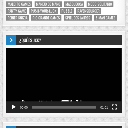
MALDITO GAMES
MANEJO DE MANO
MASQUEOCA
MODO SOLITARIO
PARTY GAME
PUSH-YOUR-LUCK
PUZZLE
RAVENSBURGER
REINER KNIZIA
RIO GRANDE GAMES
SPIEL DES JAHRES
Z-MAN GAMES
¿QUÉ ES JCK?
Reproductor
de
vídeo
00:00
01:01