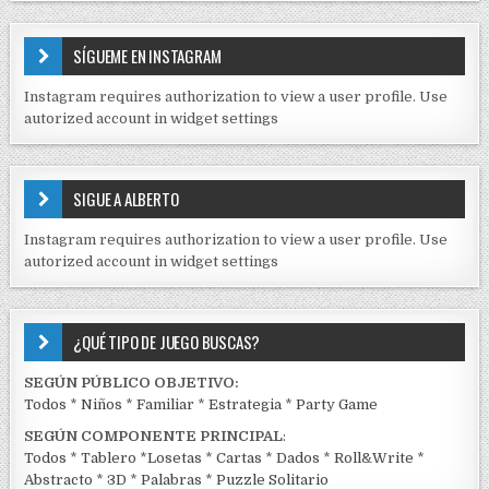
N
d
T
E
a
SÍGUEME EN INSTAGRAM
N
s
I
Instagram requires authorization to view a user profile. Use
D
autorized account in widget settings
O
S
E
SIGUE A ALBERTO
N
J
Instagram requires authorization to view a user profile. Use
C
autorized account in widget settings
K
¿QUÉ TIPO DE JUEGO BUSCAS?
SEGÚN PÚBLICO OBJETIVO:
Todos
*
Niños
*
Familiar
*
Estrategia
*
Party Game
SEGÚN COMPONENTE PRINCIPAL
:
Todos
*
Tablero
*
Losetas
*
Cartas
*
Dados
*
Roll&Write
*
Abstracto
*
3D
*
Palabras
*
Puzzle Solitario