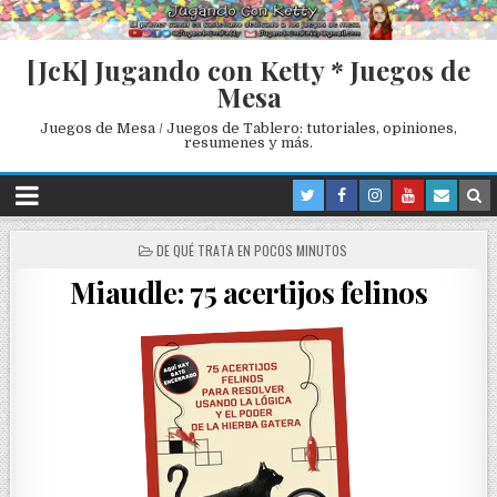
[JcK] Jugando con Ketty * Juegos de
Mesa
Juegos de Mesa / Juegos de Tablero: tutoriales, opiniones,
resumenes y más.
P
DE QUÉ TRATA EN POCOS MINUTOS
O
Miaudle: 75 acertijos felinos
S
T
E
D
I
N