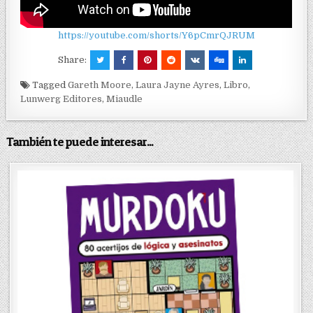
https://youtube.com/shorts/Y6pCmrQJRUM
Share:
Tagged
Gareth Moore
,
Laura Jayne Ayres
,
Libro
,
Lunwerg Editores
,
Miaudle
También te puede interesar...