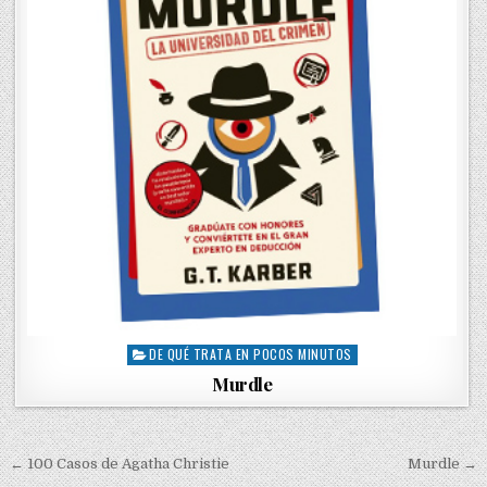
DE QUÉ TRATA EN POCOS MINUTOS
P
o
Murdle
s
t
e
← 100 Casos de Agatha Christie
Murdle →
d
N
i