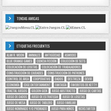
TENDAS AMIGAS
ETIQUETAS FRECUENTES
ALAN R. MOON
ANIMALES
ANTIGÜEDAD
ASMODEE
BLUE ORANGE GAMES
CIENCIA FICCIÓN
COLECCIÓN DE SETS
COLOCACIÓN DE LOSETAS
COLOCACIÓN DE TRABAJADORES
CONSTRUCCIÓN DE CIUDADES
CONSTRUCCIÓN DE PATRONES
CONTROL DE ÁREA
COOPERATIVO
DADOS
DESTREZA
DEVIR
ECONOMÍA
EDGE ENTERTAINMENT
FANTASÍA
FAVORITOS DE KETTY
FRACTAL JUEGOS
GOLDEN GEEK
JUEGO ABSTRACTO
JUEGO DE CARTAS
JUEGO DE DADOS
JUEGO DE ESTRATEGIA
JUEGO DE LOSETAS
JUEGO DE MESA
JUEGO DE TABLERO
JUEGO FAMILIAR
JUEGO NOMINADO Y/O PREMIADO
JUEGO PARA NIÑOS
KICKSTARTER