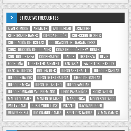
ETIQUETAS FRECUENTES
ALAN R. MOON
ANIMALES
ANTIGÜEDAD
ASMODEE
BLUE ORANGE GAMES
CIENCIA FICCIÓN
COLECCIÓN DE SETS
COLOCACIÓN DE LOSETAS
COLOCACIÓN DE TRABAJADORES
CONSTRUCCIÓN DE CIUDADES
CONSTRUCCIÓN DE PATRONES
CONTROL DE ÁREA
COOPERATIVO
DADOS
DESTREZA
DEVIR
ECONOMÍA
EDGE ENTERTAINMENT
FANTASÍA
FAVORITOS DE KETTY
FRACTAL JUEGOS
GOLDEN GEEK
JUEGO ABSTRACTO
JUEGO DE CARTAS
JUEGO DE DADOS
JUEGO DE ESTRATEGIA
JUEGO DE LOSETAS
JUEGO DE MESA
JUEGO DE TABLERO
JUEGO FAMILIAR
JUEGO NOMINADO Y/O PREMIADO
JUEGO PARA NIÑOS
KICKSTARTER
MALDITO GAMES
MANEJO DE MANO
MASQUEOCA
MODO SOLITARIO
PARTY GAME
PUSH-YOUR-LUCK
PUZZLE
RAVENSBURGER
REINER KNIZIA
RIO GRANDE GAMES
SPIEL DES JAHRES
Z-MAN GAMES