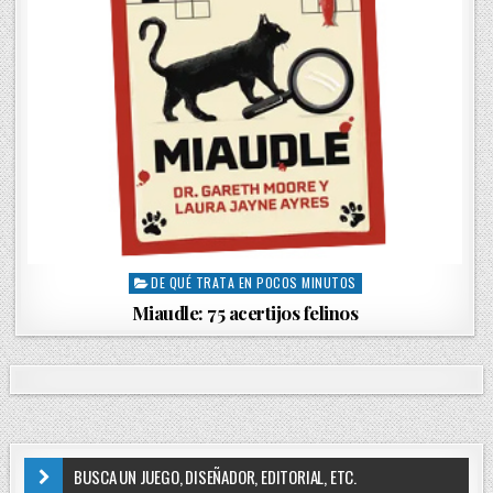
DE QUÉ TRATA EN POCOS MINUTOS
P
o
Miaudle: 75 acertijos felinos
s
t
e
d
i
n
BUSCA UN JUEGO, DISEÑADOR, EDITORIAL, ETC.