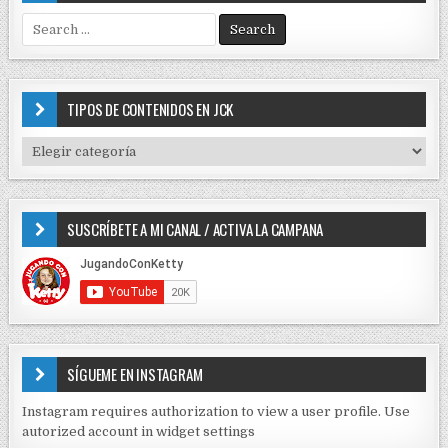
S
e
a
r
c
TIPOS DE CONTENIDOS EN JCK
h
f
T
o
I
r
P
:
O
SUSCRÍBETE A MI CANAL / ACTIVA LA CAMPANA
S
D
E
C
O
N
T
E
SÍGUEME EN INSTAGRAM
N
I
Instagram requires authorization to view a user profile. Use
D
autorized account in widget settings
O