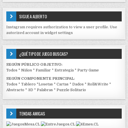
S
E
SIGUE A ALBERTO
N
J
Instagram requires authorization to view a user profile. Use
C
autorized account in widget settings
K
¿QUÉ TIPO DE JUEGO BUSCAS?
SEGÚN PÚBLICO OBJETIVO:
Todos
*
Niños
*
Familiar
*
Estrategia
*
Party Game
SEGÚN COMPONENTE PRINCIPAL
:
Todos
*
Tablero
*
Losetas
*
Cartas
*
Dados
*
Roll&Write
*
Abstracto
*
3D
*
Palabras
*
Puzzle Solitario
TENDAS AMIGAS