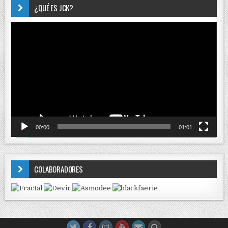
¿QUÉ ES JCK?
Reproductor
de
vídeo
00:00
01:01
COLABORADORES