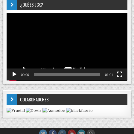
¿QUÉ ES JCK?
Reproductor
de
vídeo
00:00
01:01
COLABORADORES