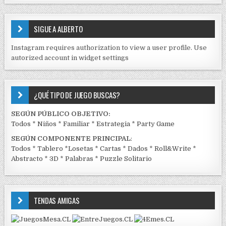
S
E
SIGUE A ALBERTO
N
J
Instagram requires authorization to view a user profile. Use
C
autorized account in widget settings
K
¿QUÉ TIPO DE JUEGO BUSCAS?
SEGÚN PÚBLICO OBJETIVO:
Todos
*
Niños
*
Familiar
*
Estrategia
*
Party Game
SEGÚN COMPONENTE PRINCIPAL
:
Todos
*
Tablero
*
Losetas
*
Cartas
*
Dados
*
Roll&Write
*
Abstracto
*
3D
*
Palabras
*
Puzzle Solitario
TENDAS AMIGAS