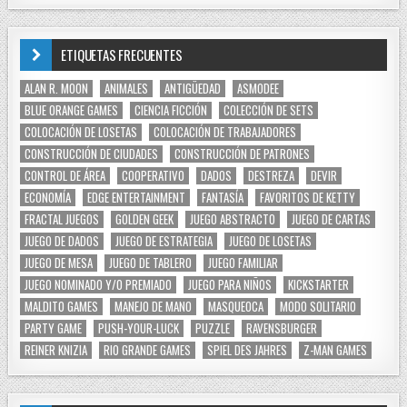
ETIQUETAS FRECUENTES
ALAN R. MOON
ANIMALES
ANTIGÜEDAD
ASMODEE
BLUE ORANGE GAMES
CIENCIA FICCIÓN
COLECCIÓN DE SETS
COLOCACIÓN DE LOSETAS
COLOCACIÓN DE TRABAJADORES
CONSTRUCCIÓN DE CIUDADES
CONSTRUCCIÓN DE PATRONES
CONTROL DE ÁREA
COOPERATIVO
DADOS
DESTREZA
DEVIR
ECONOMÍA
EDGE ENTERTAINMENT
FANTASÍA
FAVORITOS DE KETTY
FRACTAL JUEGOS
GOLDEN GEEK
JUEGO ABSTRACTO
JUEGO DE CARTAS
JUEGO DE DADOS
JUEGO DE ESTRATEGIA
JUEGO DE LOSETAS
JUEGO DE MESA
JUEGO DE TABLERO
JUEGO FAMILIAR
JUEGO NOMINADO Y/O PREMIADO
JUEGO PARA NIÑOS
KICKSTARTER
MALDITO GAMES
MANEJO DE MANO
MASQUEOCA
MODO SOLITARIO
PARTY GAME
PUSH-YOUR-LUCK
PUZZLE
RAVENSBURGER
REINER KNIZIA
RIO GRANDE GAMES
SPIEL DES JAHRES
Z-MAN GAMES