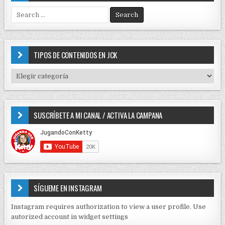
S
e
a
r
c
TIPOS DE CONTENIDOS EN JCK
h
f
T
o
I
r
P
:
O
SUSCRÍBETE A MI CANAL / ACTIVA LA CAMPANA
S
D
E
C
O
N
T
E
SÍGUEME EN INSTAGRAM
N
I
Instagram requires authorization to view a user profile. Use
D
autorized account in widget settings
O