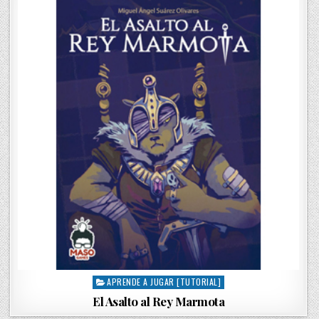
d
i
n
APRENDE A JUGAR [TUTORIAL]
P
o
El Asalto al Rey Marmota
s