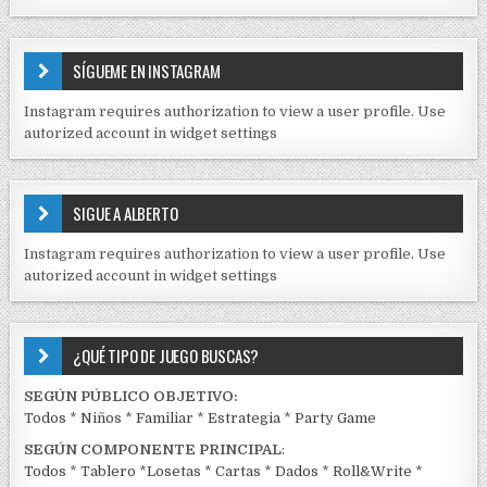
N
T
E
SÍGUEME EN INSTAGRAM
N
I
Instagram requires authorization to view a user profile. Use
D
autorized account in widget settings
O
S
E
SIGUE A ALBERTO
N
J
Instagram requires authorization to view a user profile. Use
C
autorized account in widget settings
K
¿QUÉ TIPO DE JUEGO BUSCAS?
SEGÚN PÚBLICO OBJETIVO:
Todos
*
Niños
*
Familiar
*
Estrategia
*
Party Game
SEGÚN COMPONENTE PRINCIPAL
:
Todos
*
Tablero
*
Losetas
*
Cartas
*
Dados
*
Roll&Write
*