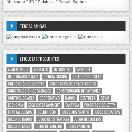
Abstracto
*
3D
*
Palabras
*
Puzzle Solitario
TENDAS AMIGAS
ETIQUETAS FRECUENTES
ALAN R. MOON
ANIMALES
ANTIGÜEDAD
ASMODEE
BLUE ORANGE GAMES
CIENCIA FICCIÓN
COLECCIÓN DE SETS
COLOCACIÓN DE LOSETAS
COLOCACIÓN DE TRABAJADORES
CONSTRUCCIÓN DE CIUDADES
CONSTRUCCIÓN DE PATRONES
CONTROL DE ÁREA
COOPERATIVO
DADOS
DESTREZA
DEVIR
ECONOMÍA
EDGE ENTERTAINMENT
FANTASÍA
FAVORITOS DE KETTY
FRACTAL JUEGOS
GOLDEN GEEK
JUEGO ABSTRACTO
JUEGO DE CARTAS
JUEGO DE DADOS
JUEGO DE ESTRATEGIA
JUEGO DE LOSETAS
JUEGO DE MESA
JUEGO DE TABLERO
JUEGO FAMILIAR