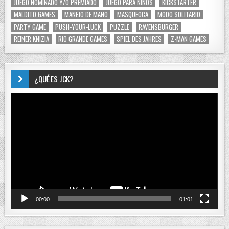
JUEGO NOMINADO Y/O PREMIADO
JUEGO PARA NIÑOS
KICKSTARTER
MALDITO GAMES
MANEJO DE MANO
MASQUEOCA
MODO SOLITARIO
PARTY GAME
PUSH-YOUR-LUCK
PUZZLE
RAVENSBURGER
REINER KNIZIA
RIO GRANDE GAMES
SPIEL DES JAHRES
Z-MAN GAMES
¿QUÉ ES JCK?
Reproductor
de
vídeo
00:00
01:01