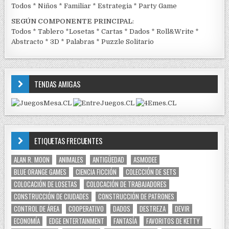
Todos
*
Niños
*
Familiar
*
Estrategia
*
Party Game
SEGÚN COMPONENTE PRINCIPAL
:
Todos
*
Tablero
*
Losetas
*
Cartas
*
Dados
*
Roll&Write
*
Abstracto
*
3D
*
Palabras
*
Puzzle Solitario
TENDAS AMIGAS
ETIQUETAS FRECUENTES
ALAN R. MOON
ANIMALES
ANTIGÜEDAD
ASMODEE
BLUE ORANGE GAMES
CIENCIA FICCIÓN
COLECCIÓN DE SETS
COLOCACIÓN DE LOSETAS
COLOCACIÓN DE TRABAJADORES
CONSTRUCCIÓN DE CIUDADES
CONSTRUCCIÓN DE PATRONES
CONTROL DE ÁREA
COOPERATIVO
DADOS
DESTREZA
DEVIR
ECONOMÍA
EDGE ENTERTAINMENT
FANTASÍA
FAVORITOS DE KETTY