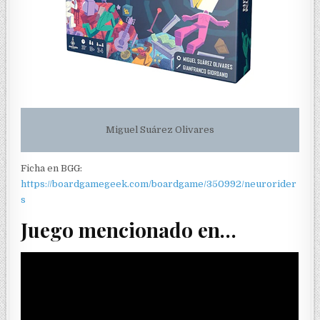
Miguel Suárez Olivares
Ficha en BGG:
https://boardgamegeek.com/boardgame/350992/neurorider
s
Juego mencionado en…