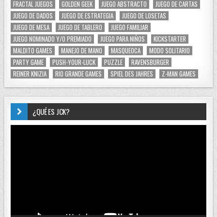
FRACTAL JUEGOS
GOLDEN GEEK
JUEGO ABSTRACTO
JUEGO DE CARTAS
JUEGO DE DADOS
JUEGO DE ESTRATEGIA
JUEGO DE LOSETAS
JUEGO DE MESA
JUEGO DE TABLERO
JUEGO FAMILIAR
JUEGO NOMINADO Y/O PREMIADO
JUEGO PARA NIÑOS
KICKSTARTER
MALDITO GAMES
MANEJO DE MANO
MASQUEOCA
MODO SOLITARIO
PARTY GAME
PUSH-YOUR-LUCK
PUZZLE
RAVENSBURGER
REINER KNIZIA
RIO GRANDE GAMES
SPIEL DES JAHRES
Z-MAN GAMES
¿QUÉ ES JCK?
Reproductor
de
vídeo