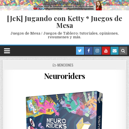
[JcK] Jugando con Ketty * Juegos de
Mesa
Juegos de Mesa / Juegos de Tablero: tutoriales, opiniones,
resumenes y más.
P
MENCIONES
O
Neuroriders
S
T
E
D
I
N