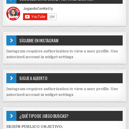
n
D
t
E
r
C
O
a
N
d
T
E
a
SÍGUEME EN INSTAGRAM
N
s
I
Instagram requires authorization to view a user profile. Use
D
autorized account in widget settings
O
S
E
SIGUE A ALBERTO
N
J
Instagram requires authorization to view a user profile. Use
C
autorized account in widget settings
K
¿QUÉ TIPO DE JUEGO BUSCAS?
SEGÚN PÚBLICO OBJETIVO: