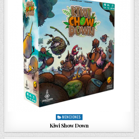
i
n
MENCIONES
P
o
Kiwi Show Down
s
t