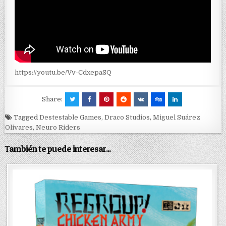
https://youtu.be/Vv-CdxepaSQ
Share:
Tagged
Destestable Games
,
Draco Studios
,
Miguel Suárez
Olivares
,
Neuro Riders
También te puede interesar...