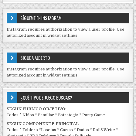
a
N
d
T
E
a
SÍGUEME EN INSTAGRAM
N
s
I
Instagram requires authorization to view a user profile. Use
D
autorized account in widget settings
O
S
E
SIGUE A ALBERTO
N
J
Instagram requires authorization to view a user profile. Use
C
autorized account in widget settings
K
¿QUÉ TIPO DE JUEGO BUSCAS?
SEGÚN PÚBLICO OBJETIVO:
Todos
*
Niños
*
Familiar
*
Estrategia
*
Party Game
SEGÚN COMPONENTE PRINCIPAL
:
Todos
*
Tablero
*
Losetas
*
Cartas
*
Dados
*
Roll&Write
*
Abstracto
*
3D
*
Palabras
*
Puzzle Solitario