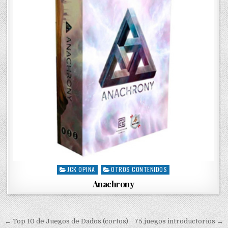
JCK OPINA
OTROS CONTENIDOS
P
o
Anachrony
s
t
e
d
← Top 10 de Juegos de Dados (cortos)
75 juegos introductorios →