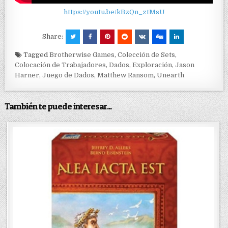
https://youtu.be/kBzQn_ztMsU
Share:
Tagged
Brotherwise Games
,
Colección de Sets
,
Colocación de Trabajadores
,
Dados
,
Exploración
,
Jason
Harner
,
Juego de Dados
,
Matthew Ransom
,
Unearth
También te puede interesar...