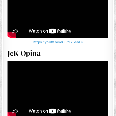
https://youtu.be/eCK7IY5ebL4
JcK Opina