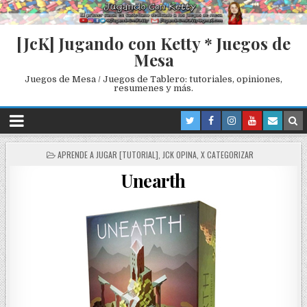
[JcK] Jugando con Ketty * Juegos de
Mesa
Juegos de Mesa / Juegos de Tablero: tutoriales, opiniones,
resumenes y más.
P
APRENDE A JUGAR [TUTORIAL]
,
JCK OPINA
,
X CATEGORIZAR
O
Unearth
S
T
E
D
I
N