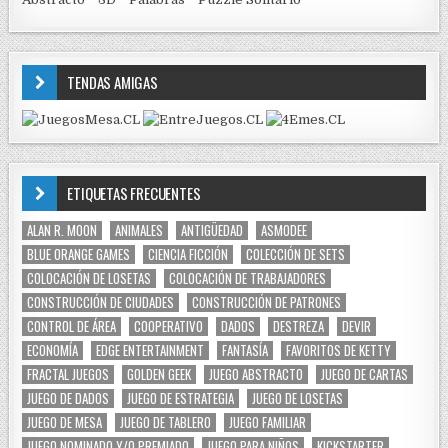
TENDAS AMIGAS
ETIQUETAS FRECUENTES
ALAN R. MOON
ANIMALES
ANTIGÜEDAD
ASMODEE
BLUE ORANGE GAMES
CIENCIA FICCIÓN
COLECCIÓN DE SETS
COLOCACIÓN DE LOSETAS
COLOCACIÓN DE TRABAJADORES
CONSTRUCCIÓN DE CIUDADES
CONSTRUCCIÓN DE PATRONES
CONTROL DE ÁREA
COOPERATIVO
DADOS
DESTREZA
DEVIR
ECONOMÍA
EDGE ENTERTAINMENT
FANTASÍA
FAVORITOS DE KETTY
FRACTAL JUEGOS
GOLDEN GEEK
JUEGO ABSTRACTO
JUEGO DE CARTAS
JUEGO DE DADOS
JUEGO DE ESTRATEGIA
JUEGO DE LOSETAS
JUEGO DE MESA
JUEGO DE TABLERO
JUEGO FAMILIAR
JUEGO NOMINADO Y/O PREMIADO
JUEGO PARA NIÑOS
KICKSTARTER