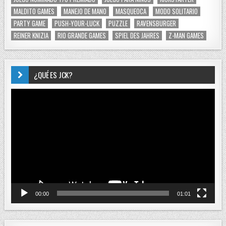
MALDITO GAMES
MANEJO DE MANO
MASQUEOCA
MODO SOLITARIO
PARTY GAME
PUSH-YOUR-LUCK
PUZZLE
RAVENSBURGER
REINER KNIZIA
RIO GRANDE GAMES
SPIEL DES JAHRES
Z-MAN GAMES
¿QUÉ ES JCK?
Reproductor
de
vídeo
00:00
01:01