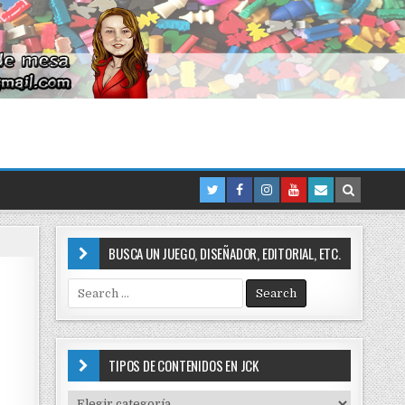
BUSCA UN JUEGO, DISEÑADOR, EDITORIAL, ETC.
S
e
a
r
c
TIPOS DE CONTENIDOS EN JCK
h
f
T