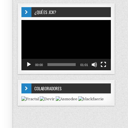
¿QUÉ ES JCK?
Reproductor
de
vídeo
00:00
01:01
COLABORADORES