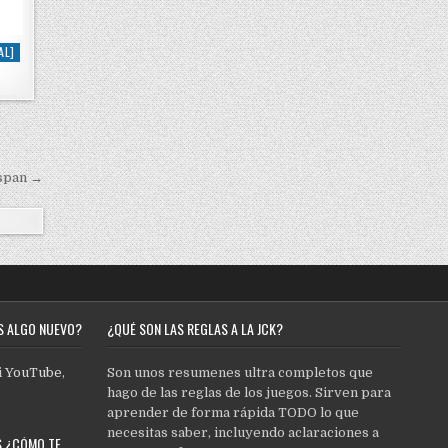
AL]
pan →
S ALGO NUEVO?
¿QUÉ SON LAS REGLAS A LA JCK?
i
YouTube
,
Son unos resumenes ultra completos que
hago de las reglas de los juegos. Sirven para
aprender de forma rápida TODO lo que
necesitas saber, incluyendo aclaraciones a
S ¿CÓMO TE