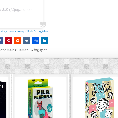
 JcK (@jugandoconketty)
nstagram.com/p/B5IcVIog4tn/
tonemaier Games
,
Wingspan