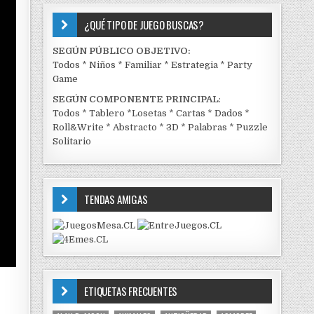
¿QUÉ TIPO DE JUEGO BUSCAS?
SEGÚN PÚBLICO OBJETIVO:
Todos
*
Niños
*
Familiar
*
Estrategia
*
Party
Game
SEGÚN COMPONENTE PRINCIPAL
:
Todos
*
Tablero
*
Losetas
*
Cartas
*
Dados
*
Roll&Write
*
Abstracto
*
3D
*
Palabras
*
Puzzle
Solitario
TENDAS AMIGAS
ETIQUETAS FRECUENTES