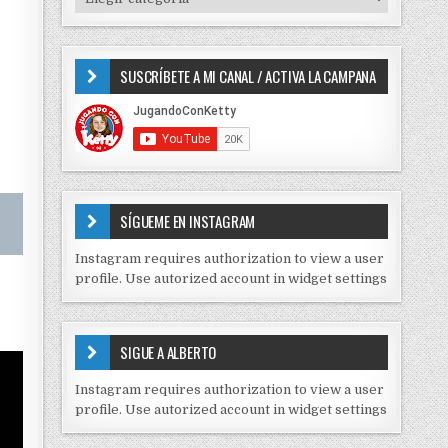
o
I
r
P
:
O
SUSCRÍBETE A MI CANAL / ACTIVA LA CAMPANA
S
D
E
C
O
N
T
E
SÍGUEME EN INSTAGRAM
N
I
Instagram requires authorization to view a user
D
profile. Use autorized account in widget settings
O
S
E
SIGUE A ALBERTO
N
J
Instagram requires authorization to view a user
C
profile. Use autorized account in widget settings
K