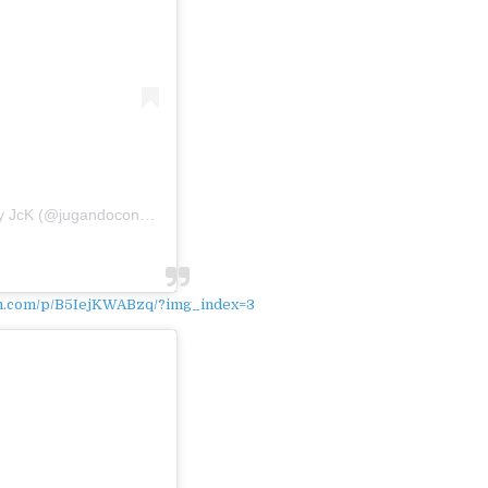
 JcK (@jugandoconketty)
am.com/p/B5IejKWABzq/?img_index=3