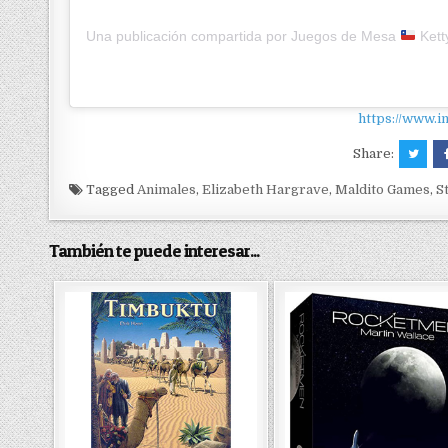
Una publicación compartida por Juegos de Mesa
Ketty
https://www.i
Share:
Tagged
Animales
,
Elizabeth Hargrave
,
Maldito Games
,
S
También te puede interesar...