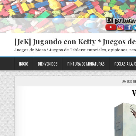
[JcK] Jugando con Ketty * Juegos d
Juegos de Mesa / Juegos de Tablero: tutoriales, opiniones, r
INICIO
BIENVENIDOS
PINTURA DE MINIATURAS
REGLAS A LA J
P
JCK O
O
S
T
E
D
I
N