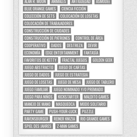
ALAN R. MOON
ANIMALES
ANTIGÜEDAD
ASMODEE
BLUE ORANGE GAMES
CIENCIA FICCIÓN
COLECCIÓN DE SETS
COLOCACIÓN DE LOSETAS
COLOCACIÓN DE TRABAJADORES
CONSTRUCCIÓN DE CIUDADES
CONSTRUCCIÓN DE PATRONES
CONTROL DE ÁREA
COOPERATIVO
DADOS
DESTREZA
DEVIR
ECONOMÍA
EDGE ENTERTAINMENT
FANTASÍA
FAVORITOS DE KETTY
FRACTAL JUEGOS
GOLDEN GEEK
JUEGO ABSTRACTO
JUEGO DE CARTAS
JUEGO DE DADOS
JUEGO DE ESTRATEGIA
JUEGO DE LOSETAS
JUEGO DE MESA
JUEGO DE TABLERO
JUEGO FAMILIAR
JUEGO NOMINADO Y/O PREMIADO
JUEGO PARA NIÑOS
KICKSTARTER
MALDITO GAMES
MANEJO DE MANO
MASQUEOCA
MODO SOLITARIO
PARTY GAME
PUSH-YOUR-LUCK
PUZZLE
RAVENSBURGER
REINER KNIZIA
RIO GRANDE GAMES
SPIEL DES JAHRES
Z-MAN GAMES