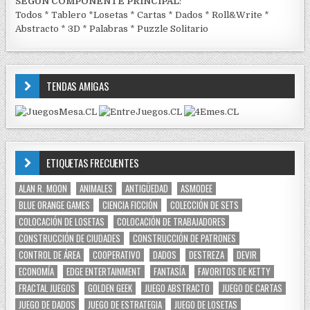
SEGÚN COMPONENTE PRINCIPAL
:
Todos
*
Tablero
*
Losetas
*
Cartas
*
Dados
*
Roll&Write
*
Abstracto
*
3D
*
Palabras
*
Puzzle Solitario
TENDAS AMIGAS
ETIQUETAS FRECUENTES
ALAN R. MOON
ANIMALES
ANTIGÜEDAD
ASMODEE
BLUE ORANGE GAMES
CIENCIA FICCIÓN
COLECCIÓN DE SETS
COLOCACIÓN DE LOSETAS
COLOCACIÓN DE TRABAJADORES
CONSTRUCCIÓN DE CIUDADES
CONSTRUCCIÓN DE PATRONES
CONTROL DE ÁREA
COOPERATIVO
DADOS
DESTREZA
DEVIR
ECONOMÍA
EDGE ENTERTAINMENT
FANTASÍA
FAVORITOS DE KETTY
FRACTAL JUEGOS
GOLDEN GEEK
JUEGO ABSTRACTO
JUEGO DE CARTAS
JUEGO DE DADOS
JUEGO DE ESTRATEGIA
JUEGO DE LOSETAS