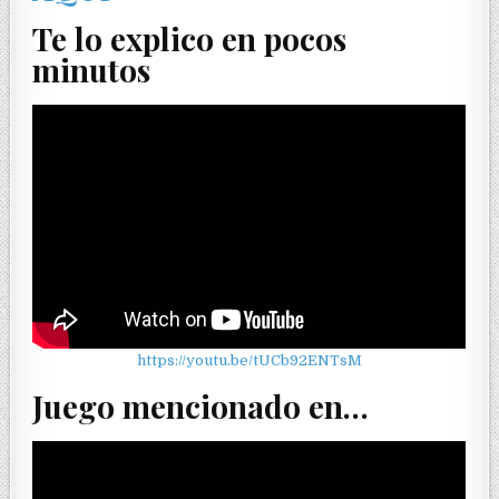
Te lo explico en pocos
minutos
https://youtu.be/tUCb92ENTsM
Juego mencionado en…