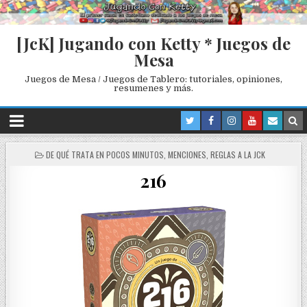
[JcK] Jugando con Ketty * Juegos de
Mesa
Juegos de Mesa / Juegos de Tablero: tutoriales, opiniones,
resumenes y más.
P
DE QUÉ TRATA EN POCOS MINUTOS
,
MENCIONES
,
REGLAS A LA JCK
O
216
S
T
E
D
I
N