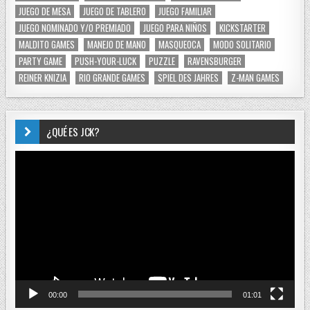
JUEGO DE MESA
JUEGO DE TABLERO
JUEGO FAMILIAR
JUEGO NOMINADO Y/O PREMIADO
JUEGO PARA NIÑOS
KICKSTARTER
MALDITO GAMES
MANEJO DE MANO
MASQUEOCA
MODO SOLITARIO
PARTY GAME
PUSH-YOUR-LUCK
PUZZLE
RAVENSBURGER
REINER KNIZIA
RIO GRANDE GAMES
SPIEL DES JAHRES
Z-MAN GAMES
¿QUÉ ES JCK?
Reproductor
de
vídeo
00:00
01:01