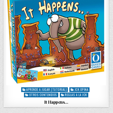
n
APRENDE A JUGAR [TUTORIAL]
JCK OPINA
P
OTROS CONTENIDOS
REGLAS A LA JCK
o
s
It Happens…
t
e