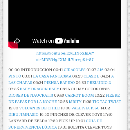
https://youtu.be/IxyL1NoXhDc?
si=MDB34gJXMdL7brvp&t=87
00:00 INTRODUCCIÓN 00:41
GIRASOLES
01:27
216
02:04
PINTÓ
03:01
LA CASA FANTASMA
03:29
CLASE B
04:24
A
LAS CHAPAS
05:24
PIENSA RÁPIDO
06:33
PRELUDIO 2
07:35
BABY DRAGON BABY
08:16 OH MY COCOS 08:56
DIOSES DE NAUCRATIS
09:49
CARROT BOOM
10:22
FIEBRE
DE PAPAS POR LA NOCHE
10:58
MISTY
11:29
TIC TAC TWIST
12:30
VOLCANES DE CHILE
13:08
VALDIVIA 1960
14:02
DIBUJIMNASIO
16:50 PINCHES DE CLEVER TOYS 17:40
LANYARD DE ZELDA 17:52 PICK UP 19:01
GUÍA DE
SUPERVIVENCIA LÚDICA
19:31 BOLSITA CLEVER TOYS