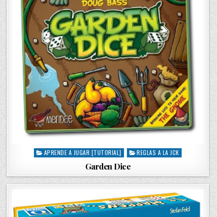
APRENDE A JUGAR [TUTORIAL]
REGLAS A LA JCK
P
o
Garden Dice
s
t
e
d
i