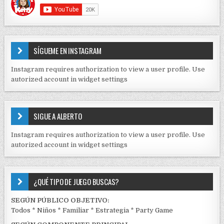
r
C
O
a
N
d
T
E
a
SÍGUEME EN INSTAGRAM
N
s
I
Instagram requires authorization to view a user profile. Use
D
autorized account in widget settings
O
S
E
SIGUE A ALBERTO
N
J
Instagram requires authorization to view a user profile. Use
C
autorized account in widget settings
K
¿QUÉ TIPO DE JUEGO BUSCAS?
SEGÚN PÚBLICO OBJETIVO:
Todos
*
Niños
*
Familiar
*
Estrategia
*
Party Game