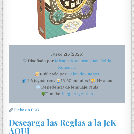
Juego
216
(2026)
Diseñado por
Micaela Koncurat
,
Juan Pablo
Koncurat
Publicado por
Colorido Juegos
1-6 jugadores /
15-60 minutos /
14+ años
Depedencia de lenguaje: Nula
Familia:
Juego Argentino
Ficha en BGG
Descarga las Reglas a la JcK
AQUÍ