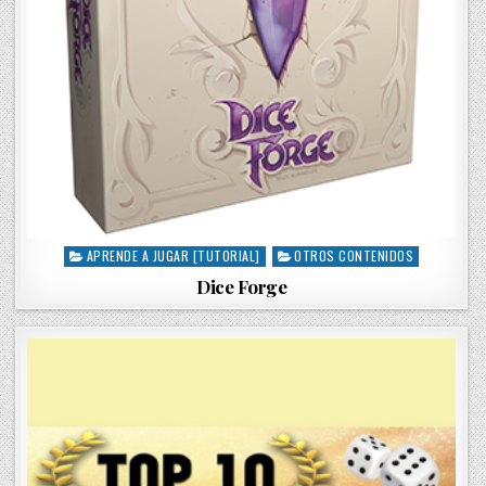
APRENDE A JUGAR [TUTORIAL]
OTROS CONTENIDOS
P
o
Dice Forge
s
t
e
d
i
n