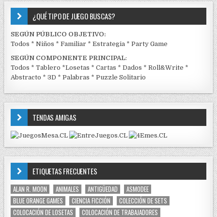
¿QUÉ TIPO DE JUEGO BUSCAS?
SEGÚN PÚBLICO OBJETIVO:
Todos
*
Niños
*
Familiar
*
Estrategia
*
Party Game
SEGÚN COMPONENTE PRINCIPAL
:
Todos
*
Tablero
*
Losetas
*
Cartas
*
Dados
*
Roll&Write
*
Abstracto
*
3D
*
Palabras
*
Puzzle Solitario
TENDAS AMIGAS
ETIQUETAS FRECUENTES
ALAN R. MOON
ANIMALES
ANTIGÜEDAD
ASMODEE
BLUE ORANGE GAMES
CIENCIA FICCIÓN
COLECCIÓN DE SETS
COLOCACIÓN DE LOSETAS
COLOCACIÓN DE TRABAJADORES