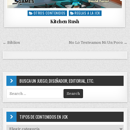
OTROS CONTENIDOS
REGLAS A LA JCK
P
o
Kitchen Rush
s
t
e
d
← Biblios
No Lo Testeamos Ni Un Poco →
N
i
a
n
v
e
g
BUSCA UN JUEGO, DISEÑADOR, EDITORIAL, ETC.
a
S
c
e
i
a
r
ó
c
TIPOS DE CONTENIDOS EN JCK
n
h
f
d
T