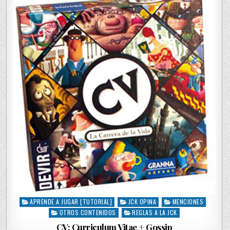
d
i
n
APRENDE A JUGAR [TUTORIAL]
JCK OPINA
MENCIONES
P
OTROS CONTENIDOS
REGLAS A LA JCK
o
s
CV: Curriculum Vitae + Gossip