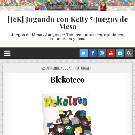
[JcK] Jugando con Ketty * Juegos de
Mesa
Juegos de Mesa / Juegos de Tablero: tutoriales, opiniones,
resumenes y más.
P
APRENDE A JUGAR [TUTORIAL]
O
Blekoteco
S
T
E
D
I
N