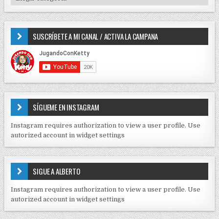
o
I
e
r
P
e
:
O
SUSCRÍBETE A MI CANAL / ACTIVA LA CAMPANA
S
n
D
t
E
r
C
O
a
N
d
T
E
a
SÍGUEME EN INSTAGRAM
N
s
I
Instagram requires authorization to view a user profile. Use
D
autorized account in widget settings
O
S
E
SIGUE A ALBERTO
N
J
Instagram requires authorization to view a user profile. Use
C
autorized account in widget settings
K