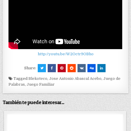
http://youtu.be/W2Octr9OBho
Share:
Tagged
Blekoteco
,
Jose Antonio Abascal Acebo
,
Juego de
Palabras
,
Juego Familiar
También te puede interesar...