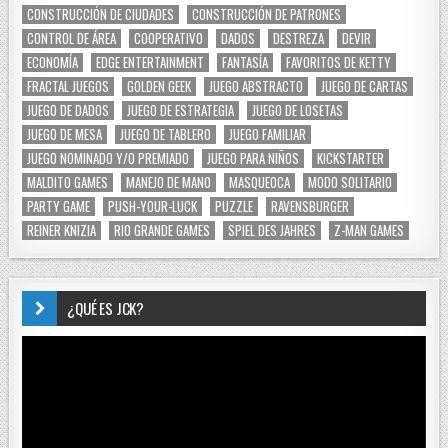
CONSTRUCCIÓN DE CIUDADES
CONSTRUCCIÓN DE PATRONES
CONTROL DE ÁREA
COOPERATIVO
DADOS
DESTREZA
DEVIR
ECONOMÍA
EDGE ENTERTAINMENT
FANTASÍA
FAVORITOS DE KETTY
FRACTAL JUEGOS
GOLDEN GEEK
JUEGO ABSTRACTO
JUEGO DE CARTAS
JUEGO DE DADOS
JUEGO DE ESTRATEGIA
JUEGO DE LOSETAS
JUEGO DE MESA
JUEGO DE TABLERO
JUEGO FAMILIAR
JUEGO NOMINADO Y/O PREMIADO
JUEGO PARA NIÑOS
KICKSTARTER
MALDITO GAMES
MANEJO DE MANO
MASQUEOCA
MODO SOLITARIO
PARTY GAME
PUSH-YOUR-LUCK
PUZZLE
RAVENSBURGER
REINER KNIZIA
RIO GRANDE GAMES
SPIEL DES JAHRES
Z-MAN GAMES
¿QUÉ ES JCK?
Reproductor
de
vídeo