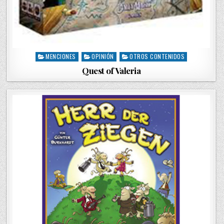
MENCIONES
OPINIÓN
OTROS CONTENIDOS
P
o
Quest of Valeria
s
t
e
d
i
n