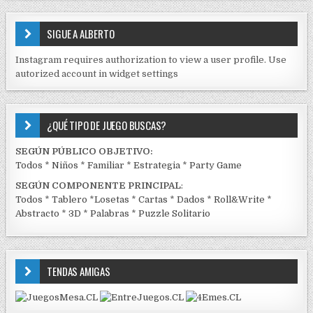
S
E
SIGUE A ALBERTO
N
J
Instagram requires authorization to view a user profile. Use
C
autorized account in widget settings
K
¿QUÉ TIPO DE JUEGO BUSCAS?
SEGÚN PÚBLICO OBJETIVO:
Todos
*
Niños
*
Familiar
*
Estrategia
*
Party Game
SEGÚN COMPONENTE PRINCIPAL
:
Todos
*
Tablero
*
Losetas
*
Cartas
*
Dados
*
Roll&Write
*
Abstracto
*
3D
*
Palabras
*
Puzzle Solitario
TENDAS AMIGAS