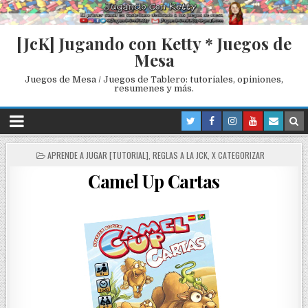
[JcK] Jugando con Ketty * Juegos de
Mesa
Juegos de Mesa / Juegos de Tablero: tutoriales, opiniones,
resumenes y más.
P
APRENDE A JUGAR [TUTORIAL]
,
REGLAS A LA JCK
,
X CATEGORIZAR
O
Camel Up Cartas
S
T
E
D
I
N