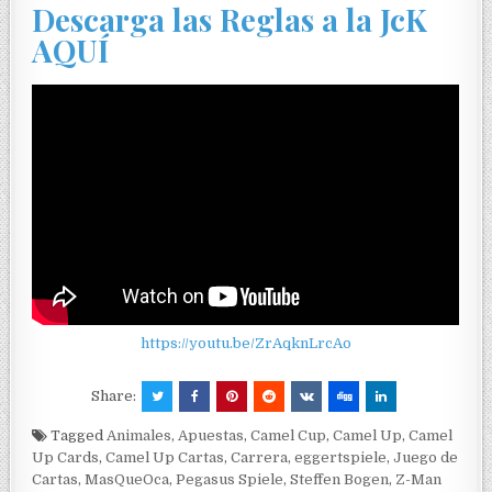
Descarga las Reglas a la JcK
AQUÍ
https://youtu.be/ZrAqknLrcAo
Share:
Tagged
Animales
,
Apuestas
,
Camel Cup
,
Camel Up
,
Camel
Up Cards
,
Camel Up Cartas
,
Carrera
,
eggertspiele
,
Juego de
Cartas
,
MasQueOca
,
Pegasus Spiele
,
Steffen Bogen
,
Z-Man