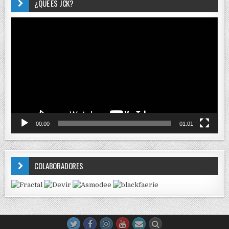
¿QUÉ ES JCK?
Reproductor
de
vídeo
00:00
01:01
COLABORADORES