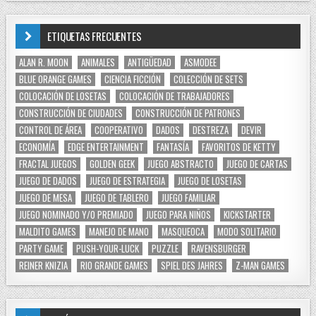
ETIQUETAS FRECUENTES
ALAN R. MOON
ANIMALES
ANTIGÜEDAD
ASMODEE
BLUE ORANGE GAMES
CIENCIA FICCIÓN
COLECCIÓN DE SETS
COLOCACIÓN DE LOSETAS
COLOCACIÓN DE TRABAJADORES
CONSTRUCCIÓN DE CIUDADES
CONSTRUCCIÓN DE PATRONES
CONTROL DE ÁREA
COOPERATIVO
DADOS
DESTREZA
DEVIR
ECONOMÍA
EDGE ENTERTAINMENT
FANTASÍA
FAVORITOS DE KETTY
FRACTAL JUEGOS
GOLDEN GEEK
JUEGO ABSTRACTO
JUEGO DE CARTAS
JUEGO DE DADOS
JUEGO DE ESTRATEGIA
JUEGO DE LOSETAS
JUEGO DE MESA
JUEGO DE TABLERO
JUEGO FAMILIAR
JUEGO NOMINADO Y/O PREMIADO
JUEGO PARA NIÑOS
KICKSTARTER
MALDITO GAMES
MANEJO DE MANO
MASQUEOCA
MODO SOLITARIO
PARTY GAME
PUSH-YOUR-LUCK
PUZZLE
RAVENSBURGER
REINER KNIZIA
RIO GRANDE GAMES
SPIEL DES JAHRES
Z-MAN GAMES