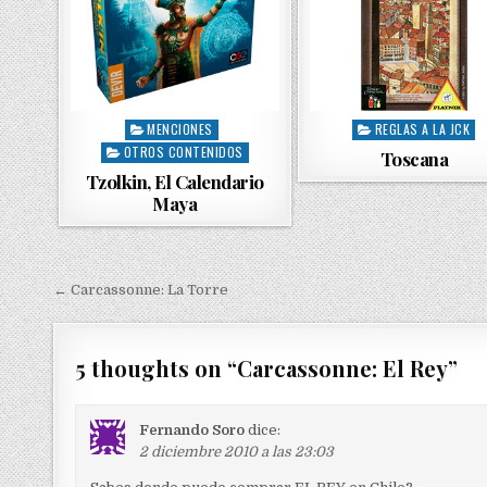
MENCIONES
REGLAS A LA JCK
P
P
OTROS CONTENIDOS
o
o
Toscana
s
s
Tzolkin, El Calendario
t
t
Maya
e
e
d
d
i
i
n
n
← Carcassonne: La Torre
N
a
v
5 thoughts on “
Carcassonne: El Rey
”
e
g
Fernando Soro
dice:
2 diciembre 2010 a las 23:03
a