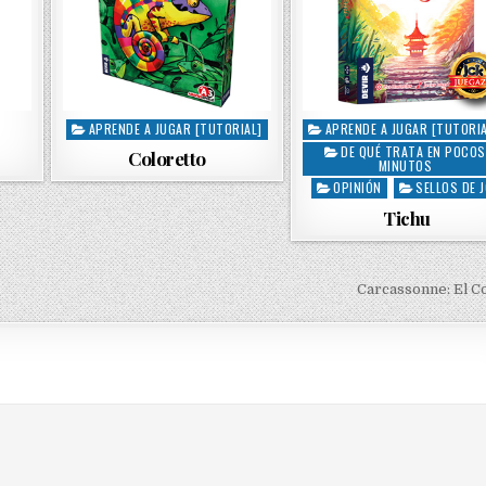
APRENDE A JUGAR [TUTORIAL]
APRENDE A JUGAR [TUTORIA
P
P
DE QUÉ TRATA EN POCOS
o
o
Coloretto
MINUTOS
s
s
OPINIÓN
SELLOS DE 
t
t
Tichu
e
e
d
d
i
i
n
n
Carcassonne: El 