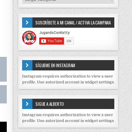
o
I
r
P
:
O
SUSCRÍBETE A MI CANAL / ACTIVA LA CAMPANA
S
D
E
C
O
N
T
E
SÍGUEME EN INSTAGRAM
N
I
Instagram requires authorization to view a user
D
profile. Use autorized account in widget settings
O
S
E
SIGUE A ALBERTO
N
J
Instagram requires authorization to view a user
C
profile. Use autorized account in widget settings
K