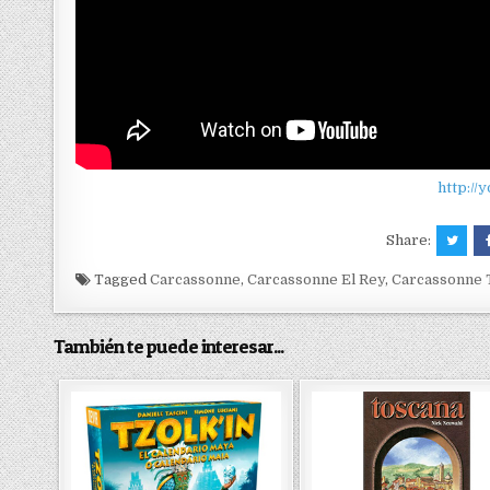
http:/
Share:
Tagged
Carcassonne
,
Carcassonne El Rey
,
Carcassonne 
También te puede interesar...