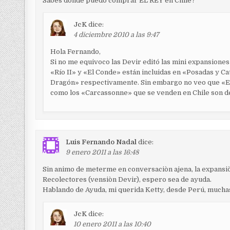
c
Sabes donde puedo comprar EL REY en Chile?
i
JcK
dice:
ó
4 diciembre 2010 a las 9:47
n
Hola Fernando,
d
Si no me equivoco las Devir editó las mini expansiones
e
«Río II» y «El Conde» están incluidas en «Posadas y C
Dragón» respectivamente. Sin embargo no veo que «El R
e
como los «Carcassonne» que se venden en Chile son d
n
t
r
a
Luis Fernando Nadal
dice:
9 enero 2011 a las 16:48
d
Sin animo de meterme en conversaciòn ajena, la expansi
a
Recolectores (vensiòn Devir), espero sea de ayuda.
s
Hablando de Ayuda, mi querida Ketty, desde Perú, muchas 
JcK
dice:
10 enero 2011 a las 10:40