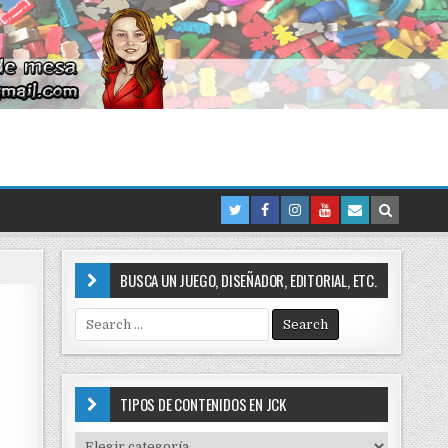
BUSCA UN JUEGO, DISEÑADOR, EDITORIAL, ETC.
S
e
a
r
c
TIPOS DE CONTENIDOS EN JCK
h
f
T