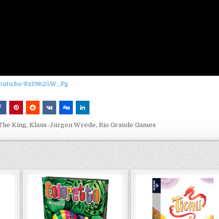
/youtu.be/8zI9625W_Fg
The King
,
Klaus-Jürgen Wrede
,
Rio Grande Games