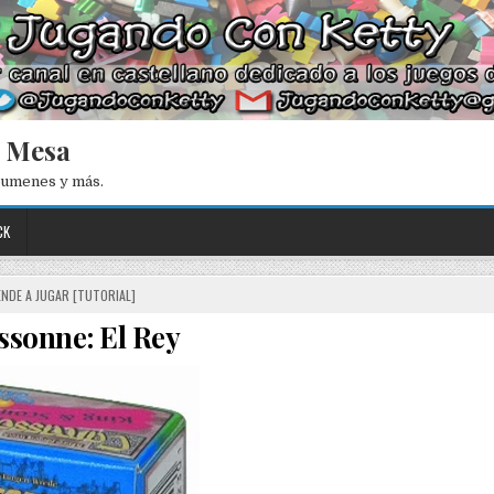
e Mesa
esumenes y más.
CK
NDE A JUGAR [TUTORIAL]
ssonne: El Rey