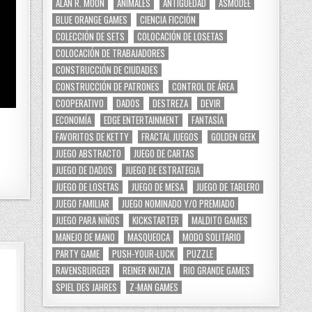
ALAN R. MOON
ANIMALES
ANTIGÜEDAD
ASMODEE
BLUE ORANGE GAMES
CIENCIA FICCIÓN
COLECCIÓN DE SETS
COLOCACIÓN DE LOSETAS
COLOCACIÓN DE TRABAJADORES
CONSTRUCCIÓN DE CIUDADES
CONSTRUCCIÓN DE PATRONES
CONTROL DE ÁREA
COOPERATIVO
DADOS
DESTREZA
DEVIR
ECONOMÍA
EDGE ENTERTAINMENT
FANTASÍA
FAVORITOS DE KETTY
FRACTAL JUEGOS
GOLDEN GEEK
JUEGO ABSTRACTO
JUEGO DE CARTAS
JUEGO DE DADOS
JUEGO DE ESTRATEGIA
JUEGO DE LOSETAS
JUEGO DE MESA
JUEGO DE TABLERO
JUEGO FAMILIAR
JUEGO NOMINADO Y/O PREMIADO
JUEGO PARA NIÑOS
KICKSTARTER
MALDITO GAMES
MANEJO DE MANO
MASQUEOCA
MODO SOLITARIO
PARTY GAME
PUSH-YOUR-LUCK
PUZZLE
RAVENSBURGER
REINER KNIZIA
RIO GRANDE GAMES
SPIEL DES JAHRES
Z-MAN GAMES