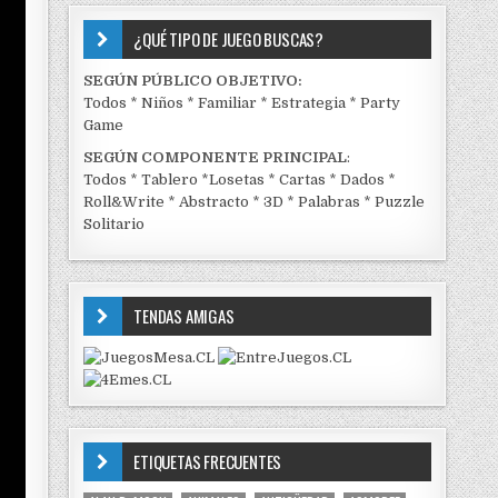
¿QUÉ TIPO DE JUEGO BUSCAS?
SEGÚN PÚBLICO OBJETIVO:
Todos
*
Niños
*
Familiar
*
Estrategia
*
Party
Game
SEGÚN COMPONENTE PRINCIPAL
:
Todos
*
Tablero
*
Losetas
*
Cartas
*
Dados
*
Roll&Write
*
Abstracto
*
3D
*
Palabras
*
Puzzle
Solitario
TENDAS AMIGAS
ETIQUETAS FRECUENTES