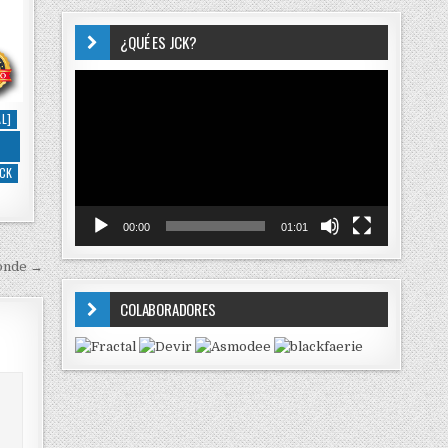
¿QUÉ ES JCK?
Reproductor
de
L]
vídeo
JCK
00:00
01:01
Conde →
COLABORADORES