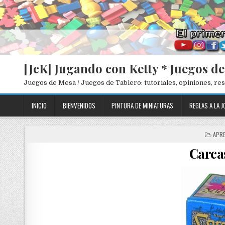
[JcK] Jugando con Ketty * Juegos d
Juegos de Mesa / Juegos de Tablero: tutoriales, opiniones, r
INICIO
BIENVENIDOS
PINTURA DE MINIATURAS
REGLAS A LA J
P
APRE
O
Carca
S
T
E
D
I
N