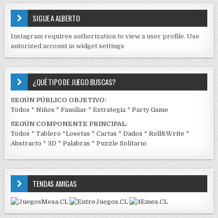
E
SIGUE A ALBERTO
N
J
Instagram requires authorization to view a user profile. Use
C
autorized account in widget settings
K
¿QUÉ TIPO DE JUEGO BUSCAS?
SEGÚN PÚBLICO OBJETIVO:
Todos
*
Niños
*
Familiar
*
Estrategia
*
Party Game
SEGÚN COMPONENTE PRINCIPAL
:
Todos
*
Tablero
*
Losetas
*
Cartas
*
Dados
*
Roll&Write
*
Abstracto
*
3D
*
Palabras
*
Puzzle Solitario
TENDAS AMIGAS