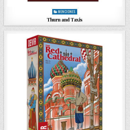
MENCIONES
P
o
Thurn and Taxis
s
t
e
d
i
n