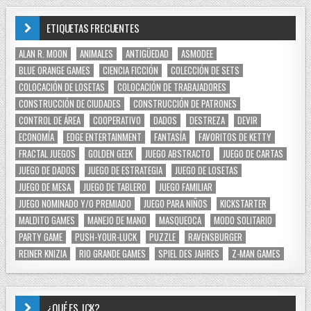
ETIQUETAS FRECUENTES
ALAN R. MOON
ANIMALES
ANTIGÜEDAD
ASMODEE
BLUE ORANGE GAMES
CIENCIA FICCIÓN
COLECCIÓN DE SETS
COLOCACIÓN DE LOSETAS
COLOCACIÓN DE TRABAJADORES
CONSTRUCCIÓN DE CIUDADES
CONSTRUCCIÓN DE PATRONES
CONTROL DE ÁREA
COOPERATIVO
DADOS
DESTREZA
DEVIR
ECONOMÍA
EDGE ENTERTAINMENT
FANTASÍA
FAVORITOS DE KETTY
FRACTAL JUEGOS
GOLDEN GEEK
JUEGO ABSTRACTO
JUEGO DE CARTAS
JUEGO DE DADOS
JUEGO DE ESTRATEGIA
JUEGO DE LOSETAS
JUEGO DE MESA
JUEGO DE TABLERO
JUEGO FAMILIAR
JUEGO NOMINADO Y/O PREMIADO
JUEGO PARA NIÑOS
KICKSTARTER
MALDITO GAMES
MANEJO DE MANO
MASQUEOCA
MODO SOLITARIO
PARTY GAME
PUSH-YOUR-LUCK
PUZZLE
RAVENSBURGER
REINER KNIZIA
RIO GRANDE GAMES
SPIEL DES JAHRES
Z-MAN GAMES
¿QUÉ ES JCK?