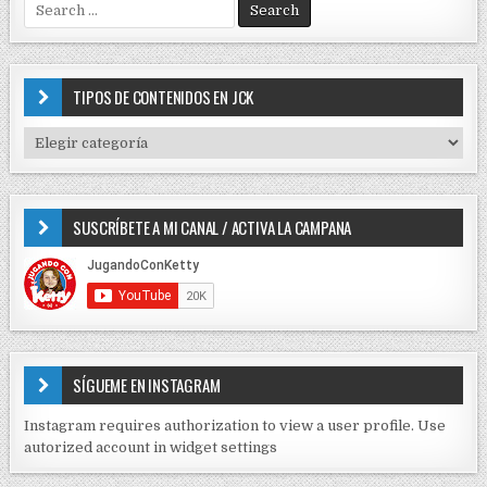
S
c
e
i
a
r
ó
c
TIPOS DE CONTENIDOS EN JCK
n
h
f
d
T
o
I
e
r
P
e
:
O
SUSCRÍBETE A MI CANAL / ACTIVA LA CAMPANA
S
n
D
t
E
r
C
O
a
N
d
T
E
a
SÍGUEME EN INSTAGRAM
N
s
I
Instagram requires authorization to view a user profile. Use
D
autorized account in widget settings
O
S