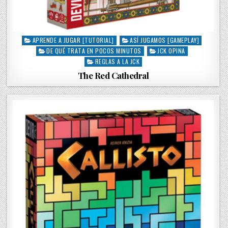
APRENDE A JUGAR [TUTORIAL]
ASÍ JUGAMOS [GAMEPLAY]
P
DE QUÉ TRATA EN POCOS MINUTOS
JCK OPINA
o
s
REGLAS A LA JCK
t
The Red Cathedral
e
d
i
n