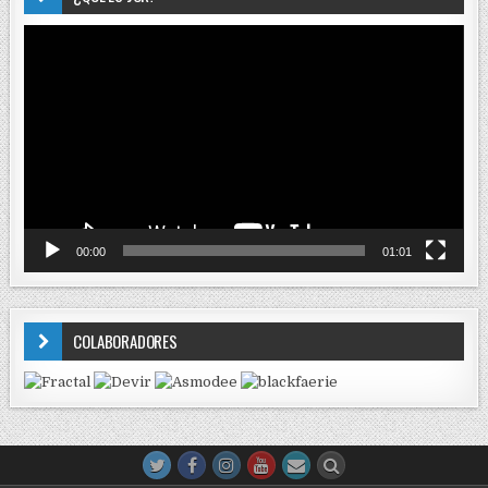
Reproductor
de
vídeo
00:00
01:01
COLABORADORES