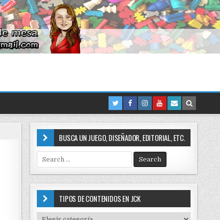
BUSCA UN JUEGO, DISEÑADOR, EDITORIAL, ETC.
S
e
a
r
c
TIPOS DE CONTENIDOS EN JCK
h
f
T