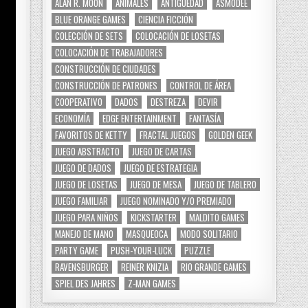
ALAN R. MOON
ANIMALES
ANTIGÜEDAD
ASMODEE
BLUE ORANGE GAMES
CIENCIA FICCIÓN
COLECCIÓN DE SETS
COLOCACIÓN DE LOSETAS
COLOCACIÓN DE TRABAJADORES
CONSTRUCCIÓN DE CIUDADES
CONSTRUCCIÓN DE PATRONES
CONTROL DE ÁREA
COOPERATIVO
DADOS
DESTREZA
DEVIR
ECONOMÍA
EDGE ENTERTAINMENT
FANTASÍA
FAVORITOS DE KETTY
FRACTAL JUEGOS
GOLDEN GEEK
JUEGO ABSTRACTO
JUEGO DE CARTAS
JUEGO DE DADOS
JUEGO DE ESTRATEGIA
JUEGO DE LOSETAS
JUEGO DE MESA
JUEGO DE TABLERO
JUEGO FAMILIAR
JUEGO NOMINADO Y/O PREMIADO
JUEGO PARA NIÑOS
KICKSTARTER
MALDITO GAMES
MANEJO DE MANO
MASQUEOCA
MODO SOLITARIO
PARTY GAME
PUSH-YOUR-LUCK
PUZZLE
RAVENSBURGER
REINER KNIZIA
RIO GRANDE GAMES
SPIEL DES JAHRES
Z-MAN GAMES