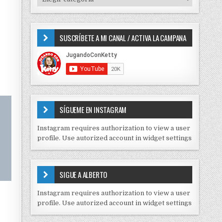
o
I
r
P
:
O
SUSCRÍBETE A MI CANAL / ACTIVA LA CAMPANA
S
D
E
C
O
N
T
E
SÍGUEME EN INSTAGRAM
N
I
Instagram requires authorization to view a user
D
profile. Use autorized account in widget settings
O
S
E
SIGUE A ALBERTO
N
J
Instagram requires authorization to view a user
C
profile. Use autorized account in widget settings
K