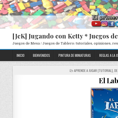
[JcK] Jugando con Ketty * Juegos d
Juegos de Mesa / Juegos de Tablero: tutoriales, opiniones, r
INICIO
BIENVENIDOS
PINTURA DE MINIATURAS
REGLAS A LA J
P
APRENDE A JUGAR [TUTORIAL]
,
DE
O
El La
S
T
E
D
I
N