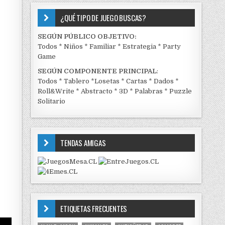
¿QUÉ TIPO DE JUEGO BUSCAS?
SEGÚN PÚBLICO OBJETIVO:
Todos
*
Niños
*
Familiar
*
Estrategia
*
Party
Game
SEGÚN COMPONENTE PRINCIPAL
:
Todos
*
Tablero
*
Losetas
*
Cartas
*
Dados
*
Roll&Write
*
Abstracto
*
3D
*
Palabras
*
Puzzle
Solitario
TENDAS AMIGAS
ETIQUETAS FRECUENTES