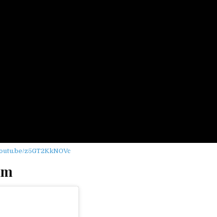
/youtu.be/z5GT2KkNOVc
am