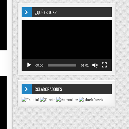
¿QUÉ ES JCK?
Reproductor
de
vídeo
00:00
01:01
COLABORADORES