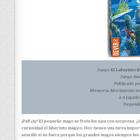
Juego
El Laberinto 
Juego dis
Publicado po
Memoria, Movimiento en 
2-4 jugado
Depende
¡Paf! ¡Ay! El pequeño mago se frota los ojos con sorpresa.
curiosidad el laberinto mágico. Hoy tienen una tarea impor
sencillo si no fuera porque los grandes magos siempre les 