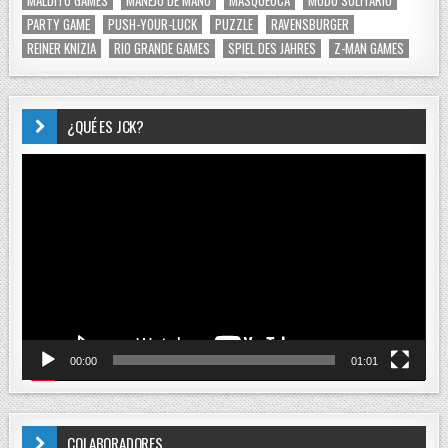
PARTY GAME
PUSH-YOUR-LUCK
PUZZLE
RAVENSBURGER
REINER KNIZIA
RIO GRANDE GAMES
SPIEL DES JAHRES
Z-MAN GAMES
¿QUÉ ES JCK?
Reproductor
de
vídeo
00:00
01:01
COLABORADORES