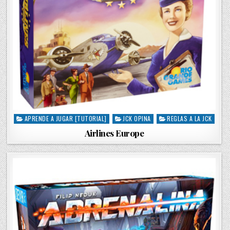
APRENDE A JUGAR [TUTORIAL]
JCK OPINA
REGLAS A LA JCK
P
o
Airlines Europe
s
t
e
d
i
n