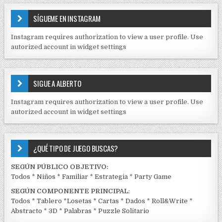
d
T
E
a
SÍGUEME EN INSTAGRAM
N
s
I
Instagram requires authorization to view a user profile. Use
D
autorized account in widget settings
O
S
E
SIGUE A ALBERTO
N
J
Instagram requires authorization to view a user profile. Use
C
autorized account in widget settings
K
¿QUÉ TIPO DE JUEGO BUSCAS?
SEGÚN PÚBLICO OBJETIVO:
Todos
*
Niños
*
Familiar
*
Estrategia
*
Party Game
SEGÚN COMPONENTE PRINCIPAL
:
Todos
*
Tablero
*
Losetas
*
Cartas
*
Dados
*
Roll&Write
*
Abstracto
*
3D
*
Palabras
*
Puzzle Solitario