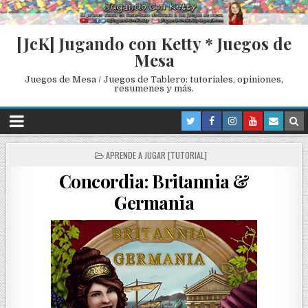
[JcK] Jugando con Ketty * Juegos de
Mesa
Juegos de Mesa / Juegos de Tablero: tutoriales, opiniones,
resumenes y más.
P
APRENDE A JUGAR [TUTORIAL]
O
Concordia: Britannia &
S
T
Germania
E
D
I
N