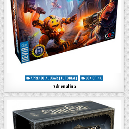
APRENDE A JUGAR [TUTORIAL]
JCK OPINA
P
o
Adrenalina
s
t
e
d
i
n