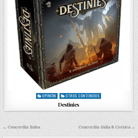
OPINIÓN
OTROS CONTENIDOS
P
o
Destinies
s
t
e
d
← Concordia: Salsa
Concordia: Galia & Corsica →
N
i