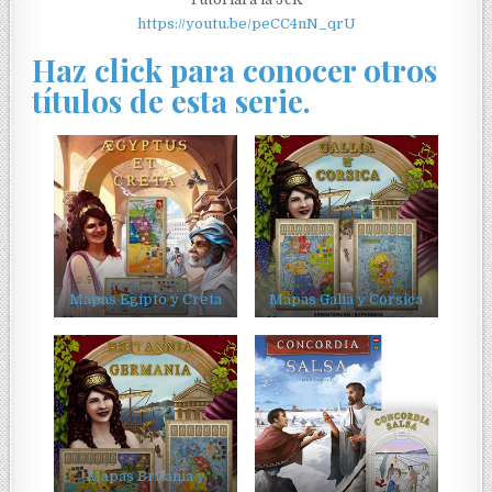
https://youtu.be/peCC4nN_qrU
Haz click para conocer otros
títulos de esta serie.
Mapas Egipto y Creta
Mapas Galia y Corsica
Mapas Britania y