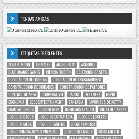
TENDAS AMIGAS
ETIQUETAS FRECUENTES
ALAN R. MOON
ANIMALES
ANTIGÜEDAD
ASMODEE
BLUE ORANGE GAMES
CIENCIA FICCIÓN
COLECCIÓN DE SETS
COLOCACIÓN DE LOSETAS
COLOCACIÓN DE TRABAJADORES
CONSTRUCCIÓN DE CIUDADES
CONSTRUCCIÓN DE PATRONES
CONTROL DE ÁREA
COOPERATIVO
DADOS
DESTREZA
DEVIR
ECONOMÍA
EDGE ENTERTAINMENT
FANTASÍA
FAVORITOS DE KETTY
FRACTAL JUEGOS
GOLDEN GEEK
JUEGO ABSTRACTO
JUEGO DE CARTAS
JUEGO DE DADOS
JUEGO DE ESTRATEGIA
JUEGO DE LOSETAS
JUEGO DE MESA
JUEGO DE TABLERO
JUEGO FAMILIAR
JUEGO NOMINADO Y/O PREMIADO
JUEGO PARA NIÑOS
KICKSTARTER
MALDITO GAMES
MANEJO DE MANO
MASQUEOCA
MODO SOLITARIO