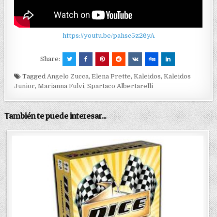
https://youtu.be/pahsc5z26yA
Share:
Tagged
Angelo Zucca
,
Elena Prette
,
Kaleidos
,
Kaleidos
Junior
,
Marianna Fulvi
,
Spartaco Albertarelli
También te puede interesar...