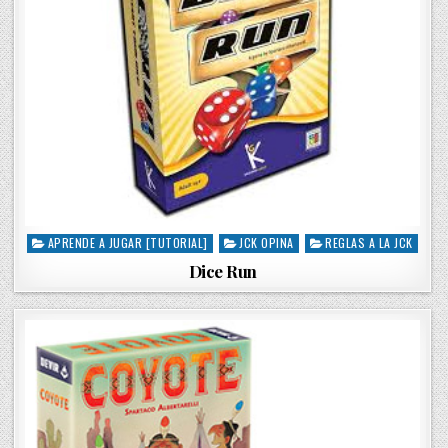
APRENDE A JUGAR [TUTORIAL]
JCK OPINA
REGLAS A LA JCK
P
o
Dice Run
s
t
e
d
i
n