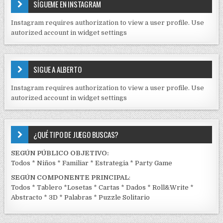
E
a
SÍGUEME EN INSTAGRAM
N
s
I
Instagram requires authorization to view a user profile. Use
D
autorized account in widget settings
O
S
E
SIGUE A ALBERTO
N
J
Instagram requires authorization to view a user profile. Use
C
autorized account in widget settings
K
¿QUÉ TIPO DE JUEGO BUSCAS?
SEGÚN PÚBLICO OBJETIVO:
Todos
*
Niños
*
Familiar
*
Estrategia
*
Party Game
SEGÚN COMPONENTE PRINCIPAL
:
Todos
*
Tablero
*
Losetas
*
Cartas
*
Dados
*
Roll&Write
*
Abstracto
*
3D
*
Palabras
*
Puzzle Solitario