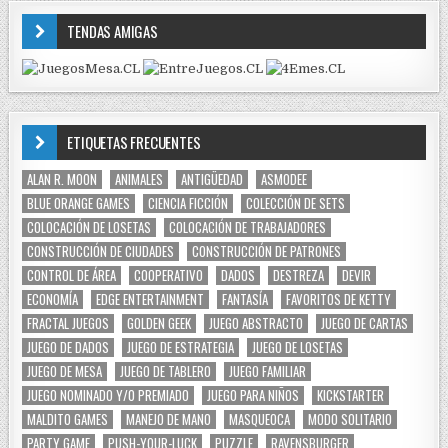
TENDAS AMIGAS
ETIQUETAS FRECUENTES
ALAN R. MOON
ANIMALES
ANTIGÜEDAD
ASMODEE
BLUE ORANGE GAMES
CIENCIA FICCIÓN
COLECCIÓN DE SETS
COLOCACIÓN DE LOSETAS
COLOCACIÓN DE TRABAJADORES
CONSTRUCCIÓN DE CIUDADES
CONSTRUCCIÓN DE PATRONES
CONTROL DE ÁREA
COOPERATIVO
DADOS
DESTREZA
DEVIR
ECONOMÍA
EDGE ENTERTAINMENT
FANTASÍA
FAVORITOS DE KETTY
FRACTAL JUEGOS
GOLDEN GEEK
JUEGO ABSTRACTO
JUEGO DE CARTAS
JUEGO DE DADOS
JUEGO DE ESTRATEGIA
JUEGO DE LOSETAS
JUEGO DE MESA
JUEGO DE TABLERO
JUEGO FAMILIAR
JUEGO NOMINADO Y/O PREMIADO
JUEGO PARA NIÑOS
KICKSTARTER
MALDITO GAMES
MANEJO DE MANO
MASQUEOCA
MODO SOLITARIO
PARTY GAME
PUSH-YOUR-LUCK
PUZZLE
RAVENSBURGER