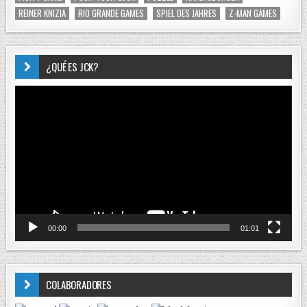
REINER KNIZIA
RIO GRANDE GAMES
SPIEL DES JAHRES
Z-MAN GAMES
¿QUÉ ES JCK?
Reproductor
de
vídeo
00:00
01:01
COLABORADORES