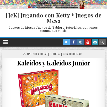
[JcK] Jugando con Ketty * Juegos de
Mesa
Juegos de Mesa / Juegos de Tablero: tutoriales, opiniones,
resumenes y más.
P
APRENDE A JUGAR [TUTORIAL]
,
X CATEGORIZAR
O
Kaleidos y Kaleidos Junior
S
T
E
D
I
N