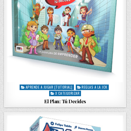
APRENDE A JUGAR [TUTORIAL]
REGLAS A LA JCK
P
X CATEGORIZAR
o
s
El Plan: Tú Decides
t
e
d
i
n