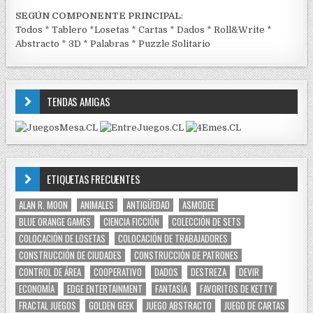
SEGÚN COMPONENTE PRINCIPAL
:
Todos
*
Tablero
*
Losetas
*
Cartas
*
Dados
*
Roll&Write
*
Abstracto
*
3D
*
Palabras
*
Puzzle Solitario
TENDAS AMIGAS
ETIQUETAS FRECUENTES
ALAN R. MOON
ANIMALES
ANTIGÜEDAD
ASMODEE
BLUE ORANGE GAMES
CIENCIA FICCIÓN
COLECCIÓN DE SETS
COLOCACIÓN DE LOSETAS
COLOCACIÓN DE TRABAJADORES
CONSTRUCCIÓN DE CIUDADES
CONSTRUCCIÓN DE PATRONES
CONTROL DE ÁREA
COOPERATIVO
DADOS
DESTREZA
DEVIR
ECONOMÍA
EDGE ENTERTAINMENT
FANTASÍA
FAVORITOS DE KETTY
FRACTAL JUEGOS
GOLDEN GEEK
JUEGO ABSTRACTO
JUEGO DE CARTAS