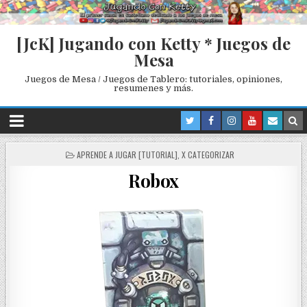
[JcK] Jugando con Ketty * Juegos de
Mesa
Juegos de Mesa / Juegos de Tablero: tutoriales, opiniones,
resumenes y más.
P
APRENDE A JUGAR [TUTORIAL]
,
X CATEGORIZAR
O
Robox
S
T
E
D
I
N