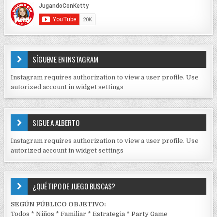
t
E
r
C
O
a
N
d
T
E
a
SÍGUEME EN INSTAGRAM
N
s
I
Instagram requires authorization to view a user profile. Use
D
autorized account in widget settings
O
S
E
SIGUE A ALBERTO
N
J
Instagram requires authorization to view a user profile. Use
C
autorized account in widget settings
K
¿QUÉ TIPO DE JUEGO BUSCAS?
SEGÚN PÚBLICO OBJETIVO:
Todos
*
Niños
*
Familiar
*
Estrategia
*
Party Game