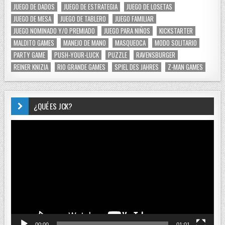
JUEGO DE DADOS
JUEGO DE ESTRATEGIA
JUEGO DE LOSETAS
JUEGO DE MESA
JUEGO DE TABLERO
JUEGO FAMILIAR
JUEGO NOMINADO Y/O PREMIADO
JUEGO PARA NIÑOS
KICKSTARTER
MALDITO GAMES
MANEJO DE MANO
MASQUEOCA
MODO SOLITARIO
PARTY GAME
PUSH-YOUR-LUCK
PUZZLE
RAVENSBURGER
REINER KNIZIA
RIO GRANDE GAMES
SPIEL DES JAHRES
Z-MAN GAMES
¿QUÉ ES JCK?
Reproductor
de
vídeo
00:00
01:01