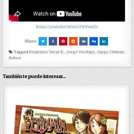
https://youtu.be/H0sDUWFawZc
Share:
Tagged
Francisco Varas E.
,
Jorge Verdugo
,
Juego Chileno
,
Robox
También te puede interesar...