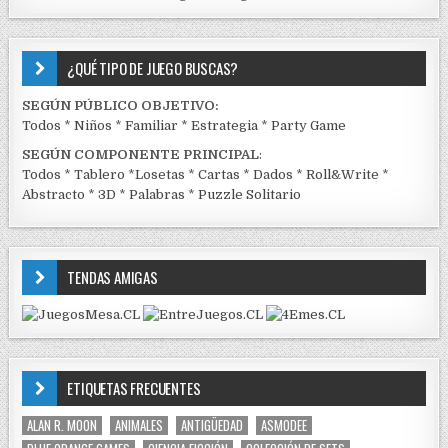
¿QUÉ TIPO DE JUEGO BUSCAS?
SEGÚN PÚBLICO OBJETIVO:
Todos
*
Niños
*
Familiar
*
Estrategia
*
Party Game
SEGÚN COMPONENTE PRINCIPAL
:
Todos
*
Tablero
*
Losetas
*
Cartas
*
Dados
*
Roll&Write
*
Abstracto
*
3D
*
Palabras
*
Puzzle Solitario
TENDAS AMIGAS
ETIQUETAS FRECUENTES
ALAN R. MOON
ANIMALES
ANTIGÜEDAD
ASMODEE