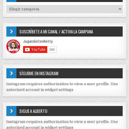
n
h
f
d
T
o
I
e
r
P
e
:
O
SUSCRÍBETE A MI CANAL / ACTIVA LA CAMPANA
S
n
D
t
E
r
C
O
a
N
d
T
E
a
SÍGUEME EN INSTAGRAM
N
s
I
Instagram requires authorization to view a user profile. Use
D
autorized account in widget settings
O
S
E
SIGUE A ALBERTO
N
J
Instagram requires authorization to view a user profile. Use
C
autorized account in widget settings
K