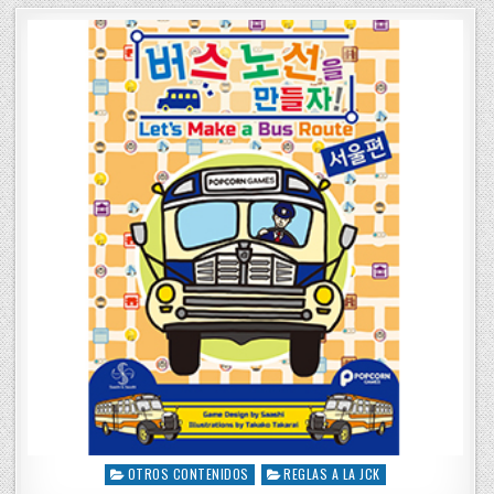
t
e
d
i
n
OTROS CONTENIDOS
REGLAS A LA JCK
P