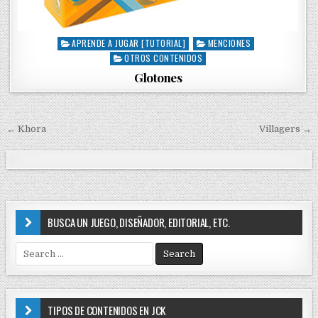
APRENDE A JUGAR [TUTORIAL]
MENCIONES
P
OTROS CONTENIDOS
o
s
Glotones
t
e
d
i
← Khora
Villagers →
N
n
a
v
e
g
BUSCA UN JUEGO, DISEÑADOR, EDITORIAL, ETC.
a
S
c
e
i
a
r
ó
c
TIPOS DE CONTENIDOS EN JCK