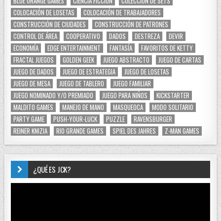
BLUE ORANGE GAMES
CIENCIA FICCIÓN
COLECCIÓN DE SETS
COLOCACIÓN DE LOSETAS
COLOCACIÓN DE TRABAJADORES
CONSTRUCCIÓN DE CIUDADES
CONSTRUCCIÓN DE PATRONES
CONTROL DE ÁREA
COOPERATIVO
DADOS
DESTREZA
DEVIR
ECONOMÍA
EDGE ENTERTAINMENT
FANTASÍA
FAVORITOS DE KETTY
FRACTAL JUEGOS
GOLDEN GEEK
JUEGO ABSTRACTO
JUEGO DE CARTAS
JUEGO DE DADOS
JUEGO DE ESTRATEGIA
JUEGO DE LOSETAS
JUEGO DE MESA
JUEGO DE TABLERO
JUEGO FAMILIAR
JUEGO NOMINADO Y/O PREMIADO
JUEGO PARA NIÑOS
KICKSTARTER
MALDITO GAMES
MANEJO DE MANO
MASQUEOCA
MODO SOLITARIO
PARTY GAME
PUSH-YOUR-LUCK
PUZZLE
RAVENSBURGER
REINER KNIZIA
RIO GRANDE GAMES
SPIEL DES JAHRES
Z-MAN GAMES
¿QUÉ ES JCK?
Reproductor
de
vídeo