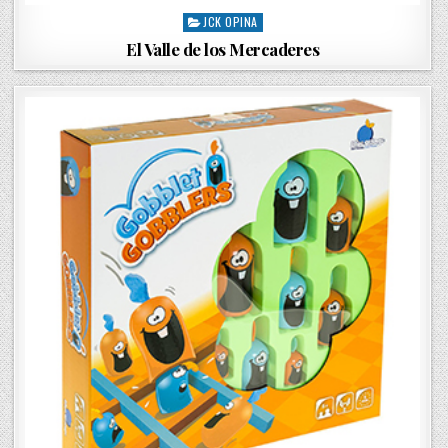
JCK OPINA
P
o
El Valle de los Mercaderes
s
t
e
d
i
n