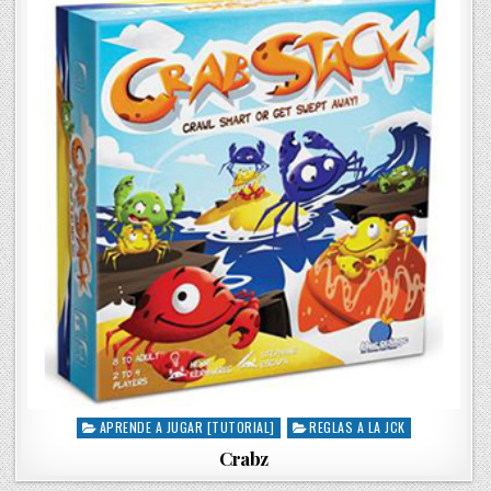
APRENDE A JUGAR [TUTORIAL]
REGLAS A LA JCK
P
o
Crabz
s