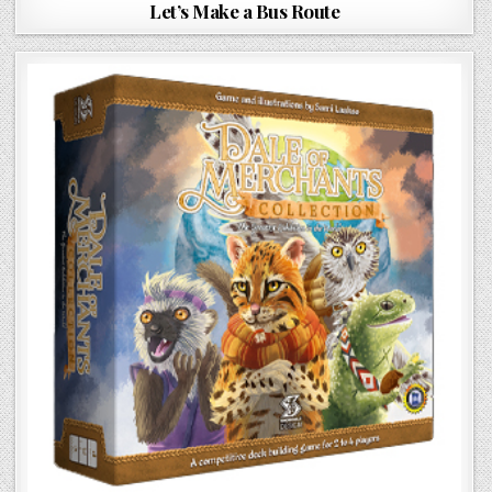
o
Let’s Make a Bus Route
s
t
e
d
i
n