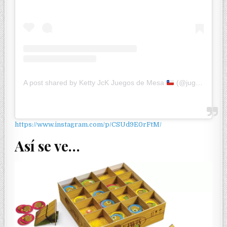
A post shared by Ketty JcK Juegos de Mesa
(@jugandoconketty)
https://www.instagram.com/p/CSUd9E0rFtM/
Así se ve…