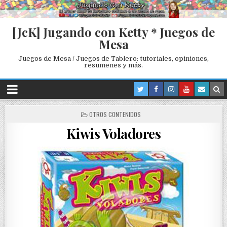
[JcK] Jugando con Ketty * Juegos de
Mesa
Juegos de Mesa / Juegos de Tablero: tutoriales, opiniones,
resumenes y más.
P
OTROS CONTENIDOS
O
Kiwis Voladores
S
T
E
D
I
N