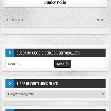
Funky Pollo
e
d
i
n
← All Aboard!
SETI →
N
a
v
e
g
BUSCA UN JUEGO, DISEÑADOR, EDITORIAL, ETC.
a
S
c
e
i
a
r
ó
c
TIPOS DE CONTENIDOS EN JCK
n
h
f
d
T
o
I
e
r
P
e
:
O