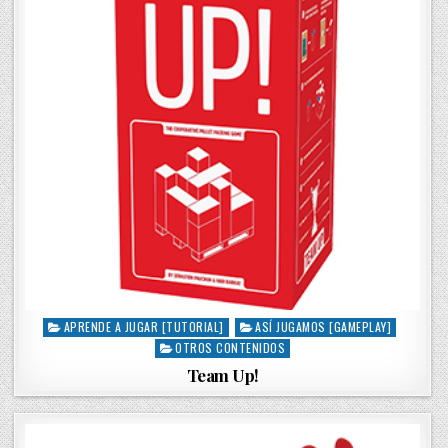
APRENDE A JUGAR [TUTORIAL]
ASÍ JUGAMOS [GAMEPLAY]
P
OTROS CONTENIDOS
o
s
Team Up!
t
e
d
i