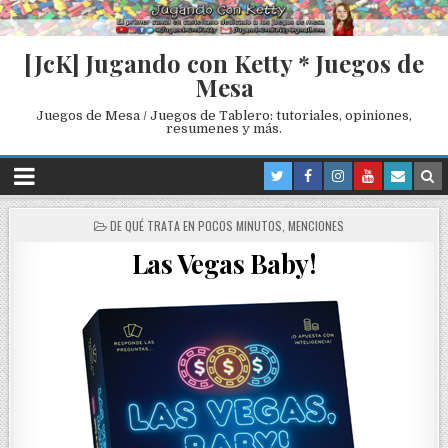
[JcK] Jugando con Ketty * Juegos de
Mesa
Juegos de Mesa / Juegos de Tablero: tutoriales, opiniones,
resumenes y más.
P
DE QUÉ TRATA EN POCOS MINUTOS
,
MENCIONES
O
Las Vegas Baby!
S
T
E
D
I
N