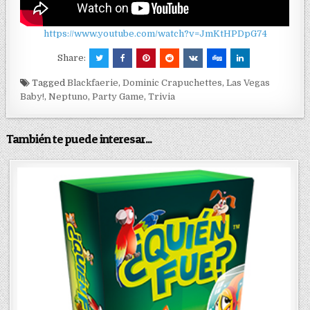
https://www.youtube.com/watch?v=JmKtHPDpG74
Share:
Tagged
Blackfaerie
,
Dominic Crapuchettes
,
Las Vegas
Baby!
,
Neptuno
,
Party Game
,
Trivia
También te puede interesar...