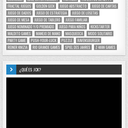
FRACTAL JUEGOS
GOLDEN GEEK
JUEGO ABSTRACTO
JUEGO DE CARTAS
JUEGO DE DADOS
JUEGO DE ESTRATEGIA
JUEGO DE LOSETAS
JUEGO DE MESA
JUEGO DE TABLERO
JUEGO FAMILIAR
JUEGO NOMINADO Y/O PREMIADO
JUEGO PARA NIÑOS
KICKSTARTER
MALDITO GAMES
MANEJO DE MANO
MASQUEOCA
MODO SOLITARIO
PARTY GAME
PUSH-YOUR-LUCK
PUZZLE
RAVENSBURGER
REINER KNIZIA
RIO GRANDE GAMES
SPIEL DES JAHRES
Z-MAN GAMES
¿QUÉ ES JCK?
Reproductor
de
vídeo