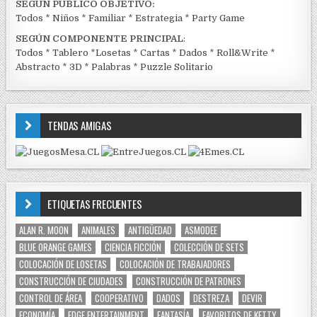
SEGÚN PÚBLICO OBJETIVO:
Todos
*
Niños
*
Familiar
*
Estrategia
*
Party Game
SEGÚN COMPONENTE PRINCIPAL
:
Todos
*
Tablero
*
Losetas
*
Cartas
*
Dados
*
Roll&Write
*
Abstracto
*
3D
*
Palabras
*
Puzzle Solitario
TENDAS AMIGAS
ETIQUETAS FRECUENTES
ALAN R. MOON
ANIMALES
ANTIGÜEDAD
ASMODEE
BLUE ORANGE GAMES
CIENCIA FICCIÓN
COLECCIÓN DE SETS
COLOCACIÓN DE LOSETAS
COLOCACIÓN DE TRABAJADORES
CONSTRUCCIÓN DE CIUDADES
CONSTRUCCIÓN DE PATRONES
CONTROL DE ÁREA
COOPERATIVO
DADOS
DESTREZA
DEVIR
ECONOMÍA
EDGE ENTERTAINMENT
FANTASÍA
FAVORITOS DE KETTY