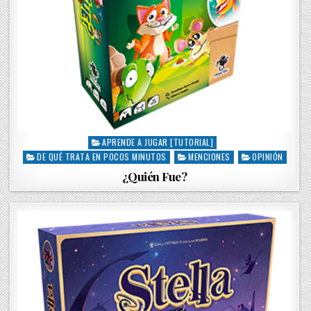
APRENDE A JUGAR [TUTORIAL]
P
DE QUÉ TRATA EN POCOS MINUTOS
MENCIONES
OPINIÓN
o
s
¿Quién Fue?
t
e
d
i
n