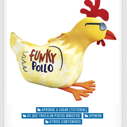
n
APRENDE A JUGAR [TUTORIAL]
P
DE QUÉ TRATA EN POCOS MINUTOS
OPINIÓN
o
s
OTROS CONTENIDOS
t