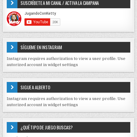
SUSCRÍBETE A MI CANAL / ACTIVA LA CAMPANA
S
n
D
t
E
r
C
O
a
N
d
T
E
a
SÍGUEME EN INSTAGRAM
N
s
I
Instagram requires authorization to view a user profile. Use
D
autorized account in widget settings
O
S
E
SIGUE A ALBERTO
N
J
Instagram requires authorization to view a user profile. Use
C
autorized account in widget settings
K
¿QUÉ TIPO DE JUEGO BUSCAS?