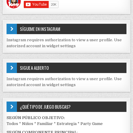
C
O
N
T
E
SÍGUEME EN INSTAGRAM
N
I
Instagram requires authorization to view a user profile. Use
D
autorized account in widget settings
O
S
E
SIGUE A ALBERTO
N
J
Instagram requires authorization to view a user profile. Use
C
autorized account in widget settings
K
¿QUÉ TIPO DE JUEGO BUSCAS?
SEGÚN PÚBLICO OBJETIVO:
Todos
*
Niños
*
Familiar
*
Estrategia
*
Party Game
SEGÚN COMPONENTE PRINCIPAL
: