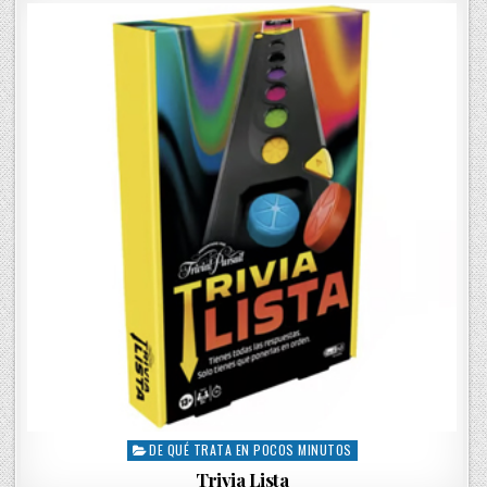
d
i
n
DE QUÉ TRATA EN POCOS MINUTOS
P
o
Trivia Lista