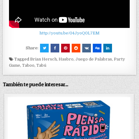
http://youtu.be/04JyoQ0L7EM
Share:
Tagged
Brian Hersch
,
Hasbro
,
Juego de Palabras
,
Party
Game
,
Taboo
,
Tabú
También te puede interesar...