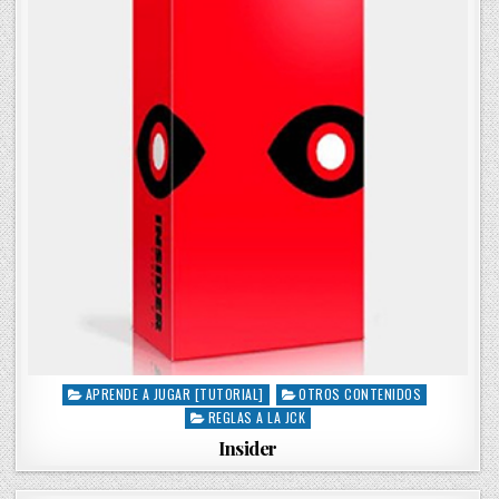
n
APRENDE A JUGAR [TUTORIAL]
OTROS CONTENIDOS
P
REGLAS A LA JCK
o
s
Insider
t
e