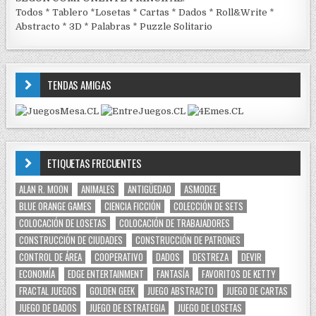
Todos
*
Tablero
*
Losetas
*
Cartas
*
Dados
*
Roll&Write
*
Abstracto
*
3D
*
Palabras
*
Puzzle Solitario
TENDAS AMIGAS
ETIQUETAS FRECUENTES
ALAN R. MOON
ANIMALES
ANTIGÜEDAD
ASMODEE
BLUE ORANGE GAMES
CIENCIA FICCIÓN
COLECCIÓN DE SETS
COLOCACIÓN DE LOSETAS
COLOCACIÓN DE TRABAJADORES
CONSTRUCCIÓN DE CIUDADES
CONSTRUCCIÓN DE PATRONES
CONTROL DE ÁREA
COOPERATIVO
DADOS
DESTREZA
DEVIR
ECONOMÍA
EDGE ENTERTAINMENT
FANTASÍA
FAVORITOS DE KETTY
FRACTAL JUEGOS
GOLDEN GEEK
JUEGO ABSTRACTO
JUEGO DE CARTAS
JUEGO DE DADOS
JUEGO DE ESTRATEGIA
JUEGO DE LOSETAS