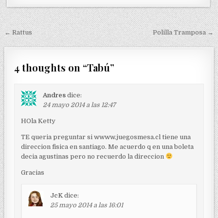
s
t
e
← Rattus
Polilla Tramposa →
d
N
i
a
n
v
4 thoughts on “
Tabú
”
e
g
Andres
dice:
24 mayo 2014 a las 12:47
a
c
HOla Ketty
i
TE queria preguntar si wwww.juegosmesa.cl tiene una
ó
direccion fisica en santiago. Me acuerdo q en una boleta
decia agustinas pero no recuerdo la direccion
n
Gracias
d
e
JcK
dice:
e
25 mayo 2014 a las 16:01