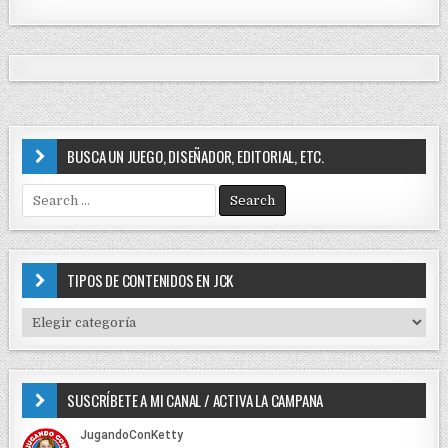
BUSCA UN JUEGO, DISEÑADOR, EDITORIAL, ETC.
S
e
a
r
c
TIPOS DE CONTENIDOS EN JCK
h
f
T
o
I
r
P
:
O
SUSCRÍBETE A MI CANAL / ACTIVA LA CAMPANA
S
D
E