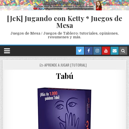
[JcK] Jugando con Ketty * Juegos de
Mesa
Juegos de Mesa / Juegos de Tablero: tutoriales, opiniones,
resumenes y más.
P
APRENDE A JUGAR [TUTORIAL]
O
Tabú
S
T
E
D
I
N