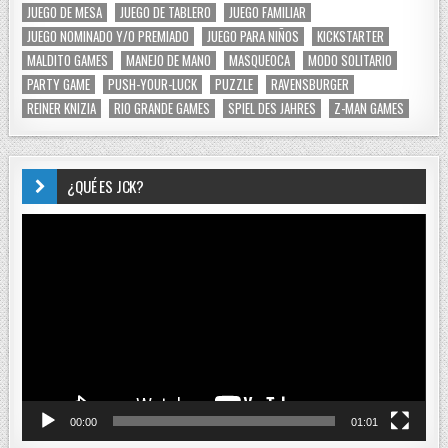
JUEGO DE MESA
JUEGO DE TABLERO
JUEGO FAMILIAR
JUEGO NOMINADO Y/O PREMIADO
JUEGO PARA NIÑOS
KICKSTARTER
MALDITO GAMES
MANEJO DE MANO
MASQUEOCA
MODO SOLITARIO
PARTY GAME
PUSH-YOUR-LUCK
PUZZLE
RAVENSBURGER
REINER KNIZIA
RIO GRANDE GAMES
SPIEL DES JAHRES
Z-MAN GAMES
¿QUÉ ES JCK?
Reproductor
de
vídeo
00:00
01:01