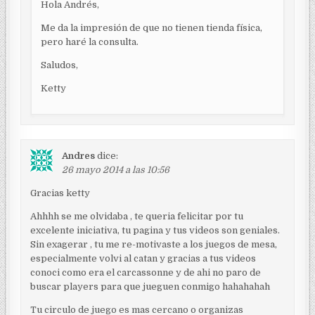
n
Hola Andrés,
t
Me da la impresión de que no tienen tienda física,
r
pero haré la consulta.
a
Saludos,
d
Ketty
a
s
Andres
dice:
26 mayo 2014 a las 10:56
Gracias ketty
Ahhhh se me olvidaba , te queria felicitar por tu
excelente iniciativa, tu pagina y tus videos son geniales.
Sin exagerar , tu me re-motivaste a los juegos de mesa,
especialmente volvi al catan y gracias a tus videos
conoci como era el carcassonne y de ahi no paro de
buscar players para que jueguen conmigo hahahahah
Tu circulo de juego es mas cercano o organizas