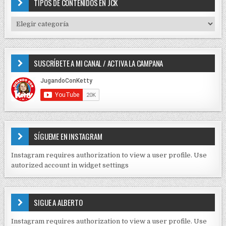
TIPOS DE CONTENIDOS EN JCK
h
f
T
o
I
r
P
:
O
SUSCRÍBETE A MI CANAL / ACTIVA LA CAMPANA
S
D
E
C
O
N
T
E
SÍGUEME EN INSTAGRAM
N
I
Instagram requires authorization to view a user profile. Use
D
autorized account in widget settings
O
S
E
SIGUE A ALBERTO
N
J
Instagram requires authorization to view a user profile. Use
C