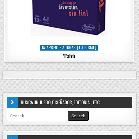
APRENDE A JUGAR [TUTORIAL]
P
o
Tabú
s
t
e
d
i
n
BUSCA UN JUEGO, DISEÑADOR, EDITORIAL, ETC.
S
e
a
r
c