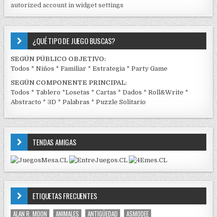
autorized account in widget settings
K
¿QUÉ TIPO DE JUEGO BUSCAS?
SEGÚN PÚBLICO OBJETIVO:
Todos
*
Niños
*
Familiar
*
Estrategia
*
Party Game
SEGÚN COMPONENTE PRINCIPAL
:
Todos
*
Tablero
*
Losetas
*
Cartas
*
Dados
*
Roll&Write
*
Abstracto
*
3D
*
Palabras
*
Puzzle Solitario
TENDAS AMIGAS
ETIQUETAS FRECUENTES
ALAN R. MOON
ANIMALES
ANTIGÜEDAD
ASMODEE