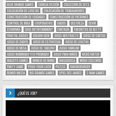
BLUE ORANGE GAMES
CIENCIA FICCIÓN
COLECCIÓN DE SETS
COLOCACIÓN DE LOSETAS
COLOCACIÓN DE TRABAJADORES
CONSTRUCCIÓN DE CIUDADES
CONSTRUCCIÓN DE PATRONES
CONTROL DE ÁREA
COOPERATIVO
DADOS
DESTREZA
DEVIR
ECONOMÍA
EDGE ENTERTAINMENT
FANTASÍA
FAVORITOS DE KETTY
FRACTAL JUEGOS
GOLDEN GEEK
JUEGO ABSTRACTO
JUEGO DE CARTAS
JUEGO DE DADOS
JUEGO DE ESTRATEGIA
JUEGO DE LOSETAS
JUEGO DE MESA
JUEGO DE TABLERO
JUEGO FAMILIAR
JUEGO NOMINADO Y/O PREMIADO
JUEGO PARA NIÑOS
KICKSTARTER
MALDITO GAMES
MANEJO DE MANO
MASQUEOCA
MODO SOLITARIO
PARTY GAME
PUSH-YOUR-LUCK
PUZZLE
RAVENSBURGER
REINER KNIZIA
RIO GRANDE GAMES
SPIEL DES JAHRES
Z-MAN GAMES
¿QUÉ ES JCK?
Reproductor
de
vídeo