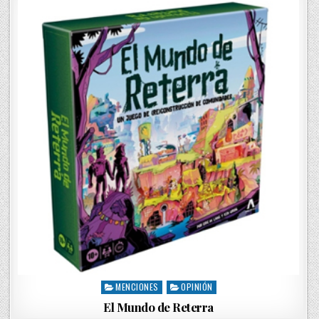
d
i
n
MENCIONES
OPINIÓN
P
o
El Mundo de Reterra
s