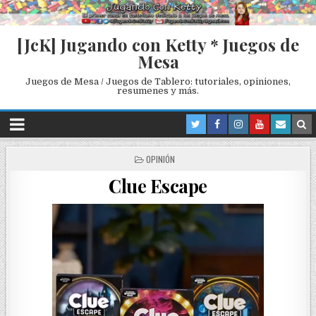
[JcK] Jugando con Ketty * Juegos de
Mesa
Juegos de Mesa / Juegos de Tablero: tutoriales, opiniones,
resumenes y más.
P
OPINIÓN
O
Clue Escape
S
T
E
D
I
N