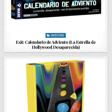
UNBOXING
P
o
Exit: Calendario de Adviento (La Estrella de
s
Hollywood Desaparecida)
t
e
d
i
n