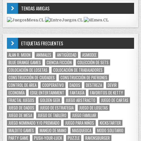
TENDAS AMIGAS
ETIQUETAS FRECUENTES
ALAN R. MOON
ANIMALES
ANTIGÜEDAD
ASMODEE
BLUE ORANGE GAMES
CIENCIA FICCIÓN
COLECCIÓN DE SETS
COLOCACIÓN DE LOSETAS
COLOCACIÓN DE TRABAJADORES
CONSTRUCCIÓN DE CIUDADES
CONSTRUCCIÓN DE PATRONES
CONTROL DE ÁREA
COOPERATIVO
DADOS
DESTREZA
DEVIR
ECONOMÍA
EDGE ENTERTAINMENT
FANTASÍA
FAVORITOS DE KETTY
FRACTAL JUEGOS
GOLDEN GEEK
JUEGO ABSTRACTO
JUEGO DE CARTAS
JUEGO DE DADOS
JUEGO DE ESTRATEGIA
JUEGO DE LOSETAS
JUEGO DE MESA
JUEGO DE TABLERO
JUEGO FAMILIAR
JUEGO NOMINADO Y/O PREMIADO
JUEGO PARA NIÑOS
KICKSTARTER
MALDITO GAMES
MANEJO DE MANO
MASQUEOCA
MODO SOLITARIO
PARTY GAME
PUSH-YOUR-LUCK
PUZZLE
RAVENSBURGER