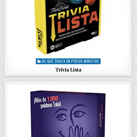
DE QUÉ TRATA EN POCOS MINUTOS
P
o
Trivia Lista
s
t
e
d
i
n