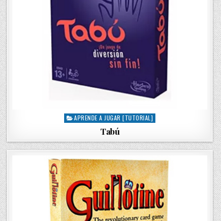
APRENDE A JUGAR [TUTORIAL]
P
o
Tabú
s
t
e
d
i
n