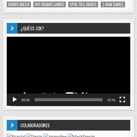
REINER KNIZIA
RIO GRANDE GAMES
SPIEL DES JAHRES
Z-MAN GAMES
¿QUÉ ES JCK?
Reproductor
de
vídeo
00:00
01:01
COLABORADORES