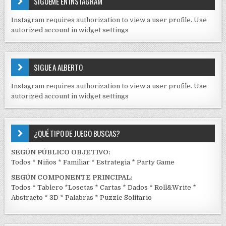
a
SÍGUEME EN INSTAGRAM
N
s
I
Instagram requires authorization to view a user profile. Use
D
autorized account in widget settings
O
S
E
SIGUE A ALBERTO
N
J
Instagram requires authorization to view a user profile. Use
C
autorized account in widget settings
K
¿QUÉ TIPO DE JUEGO BUSCAS?
SEGÚN PÚBLICO OBJETIVO:
Todos
*
Niños
*
Familiar
*
Estrategia
*
Party Game
SEGÚN COMPONENTE PRINCIPAL
:
Todos
*
Tablero
*
Losetas
*
Cartas
*
Dados
*
Roll&Write
*
Abstracto
*
3D
*
Palabras
*
Puzzle Solitario