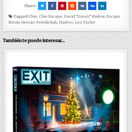
Share:
Tagged
Clue
,
Clue Escape
,
David "Duvey" Rudow
,
Escape
Room
,
George Feledichuk
,
Hasbro
,
Leo Taylor
También te puede interesar...