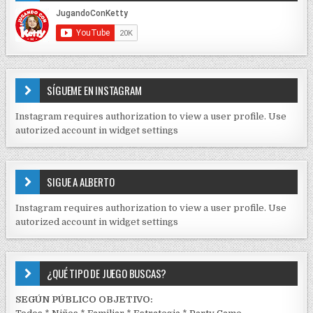
D
t
E
r
C
O
a
N
d
T
E
a
SÍGUEME EN INSTAGRAM
N
s
I
Instagram requires authorization to view a user profile. Use
D
autorized account in widget settings
O
S
E
SIGUE A ALBERTO
N
J
Instagram requires authorization to view a user profile. Use
C
autorized account in widget settings
K
¿QUÉ TIPO DE JUEGO BUSCAS?
SEGÚN PÚBLICO OBJETIVO: