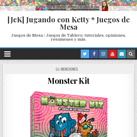
[JcK] Jugando con Ketty * Juegos de
Mesa
Juegos de Mesa / Juegos de Tablero: tutoriales, opiniones,
resumenes y más.
P
MENCIONES
O
Monster Kit
S
T
E
D
I
N