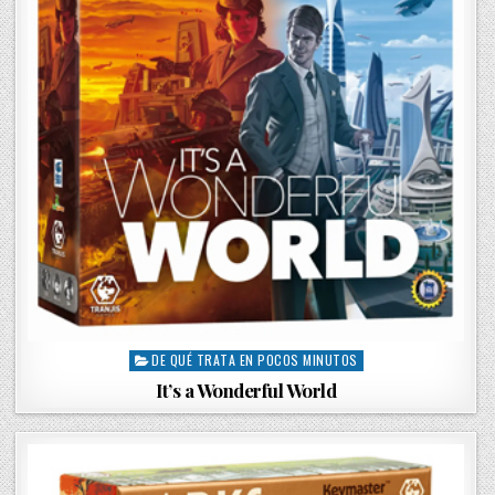
DE QUÉ TRATA EN POCOS MINUTOS
P
o
It’s a Wonderful World
s
t
e
d
i