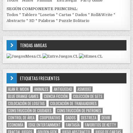
Todos
*
Niños
*
Familiar
*
Estrategia
*
Party Game
SEGÚN COMPONENTE PRINCIPAL
:
Todos
*
Tablero
*
Losetas
*
Cartas
*
Dados
*
Roll&Write
*
Abstracto
*
3D
*
Palabras
*
Puzzle Solitario
TENDAS AMIGAS
ETIQUETAS FRECUENTES
ALAN R. MOON
ANIMALES
ANTIGÜEDAD
ASMODEE
BLUE ORANGE GAMES
CIENCIA FICCIÓN
COLECCIÓN DE SETS
COLOCACIÓN DE LOSETAS
COLOCACIÓN DE TRABAJADORES
CONSTRUCCIÓN DE CIUDADES
CONSTRUCCIÓN DE PATRONES
CONTROL DE ÁREA
COOPERATIVO
DADOS
DESTREZA
DEVIR
ECONOMÍA
EDGE ENTERTAINMENT
FANTASÍA
FAVORITOS DE KETTY
FRACTAL JUEGOS
GOLDEN GEEK
JUEGO ABSTRACTO
JUEGO DE CARTAS