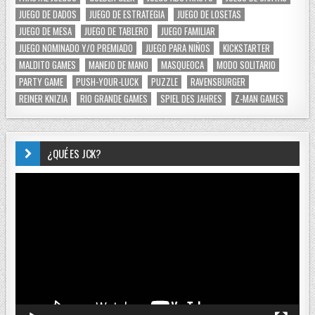
JUEGO DE DADOS
JUEGO DE ESTRATEGIA
JUEGO DE LOSETAS
JUEGO DE MESA
JUEGO DE TABLERO
JUEGO FAMILIAR
JUEGO NOMINADO Y/O PREMIADO
JUEGO PARA NIÑOS
KICKSTARTER
MALDITO GAMES
MANEJO DE MANO
MASQUEOCA
MODO SOLITARIO
PARTY GAME
PUSH-YOUR-LUCK
PUZZLE
RAVENSBURGER
REINER KNIZIA
RIO GRANDE GAMES
SPIEL DES JAHRES
Z-MAN GAMES
¿QUÉ ES JCK?
Reproductor
de
vídeo