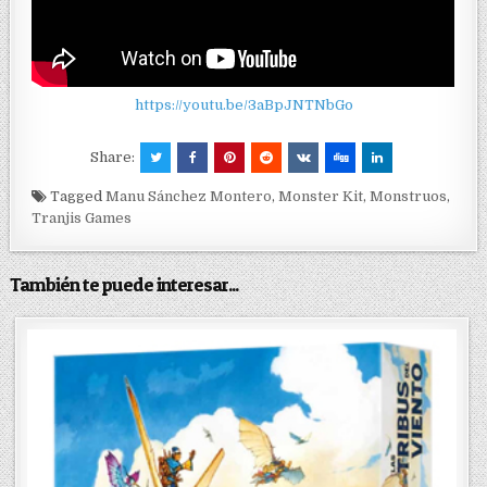
https://youtu.be/3aBpJNTNbGo
Share:
Tagged
Manu Sánchez Montero
,
Monster Kit
,
Monstruos
,
Tranjis Games
También te puede interesar...