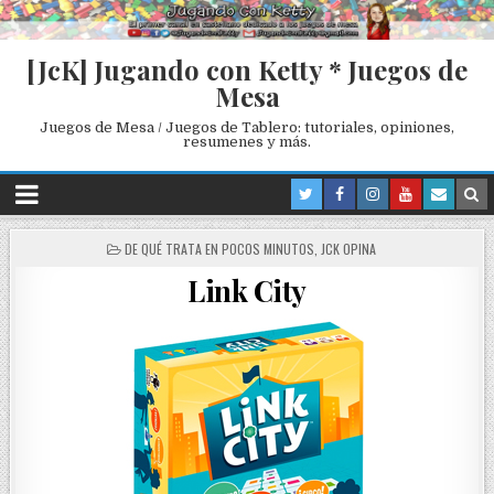
[JcK] Jugando con Ketty * Juegos de
Mesa
Juegos de Mesa / Juegos de Tablero: tutoriales, opiniones,
resumenes y más.
P
DE QUÉ TRATA EN POCOS MINUTOS
,
JCK OPINA
O
Link City
S
T
E
D
I
N