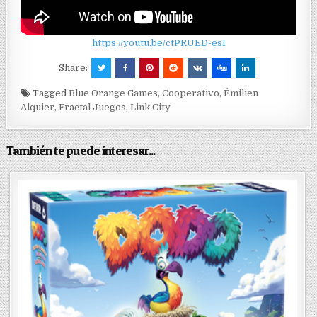
https://youtu.be/ctPRUED-esI
Share:
Tagged
Blue Orange Games
,
Cooperativo
,
Émilien
Alquier
,
Fractal Juegos
,
Link City
También te puede interesar...