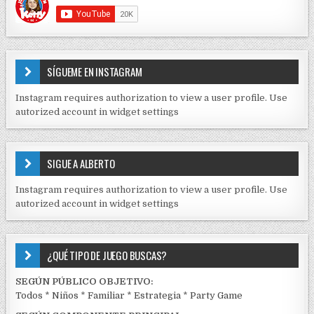
r
C
O
a
N
d
T
E
a
SÍGUEME EN INSTAGRAM
N
s
I
Instagram requires authorization to view a user profile. Use
D
autorized account in widget settings
O
S
E
SIGUE A ALBERTO
N
J
Instagram requires authorization to view a user profile. Use
C
autorized account in widget settings
K
¿QUÉ TIPO DE JUEGO BUSCAS?
SEGÚN PÚBLICO OBJETIVO:
Todos
*
Niños
*
Familiar
*
Estrategia
*
Party Game