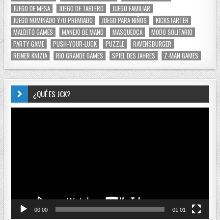
JUEGO DE MESA
JUEGO DE TABLERO
JUEGO FAMILIAR
JUEGO NOMINADO Y/O PREMIADO
JUEGO PARA NIÑOS
KICKSTARTER
MALDITO GAMES
MANEJO DE MANO
MASQUEOCA
MODO SOLITARIO
PARTY GAME
PUSH-YOUR-LUCK
PUZZLE
RAVENSBURGER
REINER KNIZIA
RIO GRANDE GAMES
SPIEL DES JAHRES
Z-MAN GAMES
¿QUÉ ES JCK?
Reproductor
de
vídeo
00:00
01:01