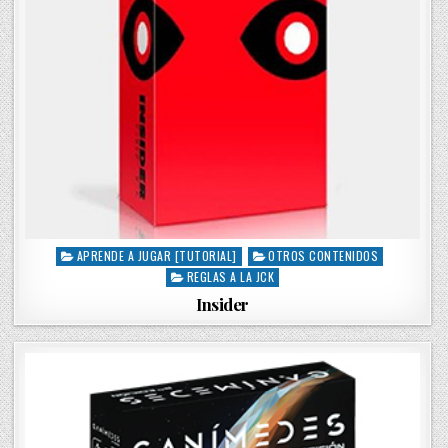
APRENDE A JUGAR [TUTORIAL]
OTROS CONTENIDOS
P
REGLAS A LA JCK
o
s
Insider
t
e
d
i
n