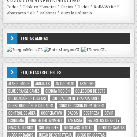
SEGÚN COMPONENTE PRINCIPAL
:
Todos
*
Tablero
*
Losetas
*
Cartas
*
Dados
*
Roll&Write
*
Abstracto
*
3D
*
Palabras
*
Puzzle Solitario
TENDAS AMIGAS
ETIQUETAS FRECUENTES
ALAN R. MOON
ANIMALES
ANTIGÜEDAD
ASMODEE
BLUE ORANGE GAMES
CIENCIA FICCIÓN
COLECCIÓN DE SETS
COLOCACIÓN DE LOSETAS
COLOCACIÓN DE TRABAJADORES
CONSTRUCCIÓN DE CIUDADES
CONSTRUCCIÓN DE PATRONES
CONTROL DE ÁREA
COOPERATIVO
DADOS
DESTREZA
DEVIR
ECONOMÍA
EDGE ENTERTAINMENT
FANTASÍA
FAVORITOS DE KETTY
FRACTAL JUEGOS
GOLDEN GEEK
JUEGO ABSTRACTO
JUEGO DE CARTAS
JUEGO DE DADOS
JUEGO DE ESTRATEGIA
JUEGO DE LOSETAS