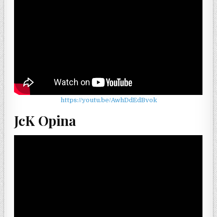
https://youtu.be/AwhDdEdBvok
JcK Opina