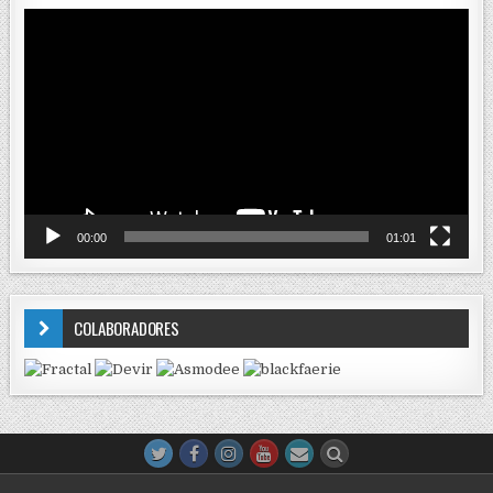
Reproductor
de
vídeo
00:00
01:01
COLABORADORES