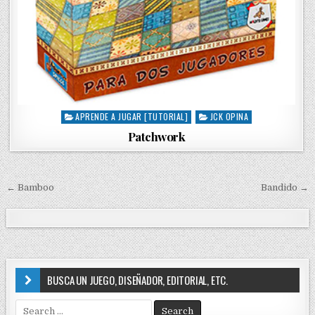
APRENDE A JUGAR [TUTORIAL]
JCK OPINA
P
o
Patchwork
s
t
e
d
← Bamboo
Bandido →
N
i
a
n
v
e
g
BUSCA UN JUEGO, DISEÑADOR, EDITORIAL, ETC.
a
S