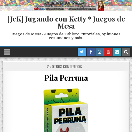
[JcK] Jugando con Ketty * Juegos de
Mesa
Juegos de Mesa / Juegos de Tablero: tutoriales, opiniones,
resumenes y más.
P
OTROS CONTENIDOS
O
Pila Perruna
S
T
E
D
I
N