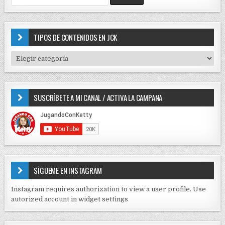
c
e
i
a
r
ó
c
TIPOS DE CONTENIDOS EN JCK
n
h
f
d
T
o
I
e
r
P
e
:
O
SUSCRÍBETE A MI CANAL / ACTIVA LA CAMPANA
S
n
D
t
E
r
C
O
a
N
d
T
E
a
SÍGUEME EN INSTAGRAM
N
s
I
Instagram requires authorization to view a user profile. Use
D
autorized account in widget settings
O
S