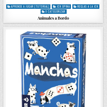
APRENDE A JUGAR [TUTORIAL]
JCK OPINA
REGLAS A LA JCK
P
X CATEGORIZAR
o
s
Animales a Bordo
t
e
d
i
n