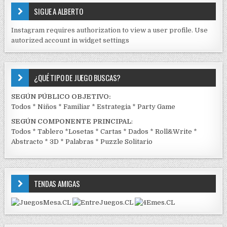
E
SIGUE A ALBERTO
N
J
Instagram requires authorization to view a user profile. Use
C
autorized account in widget settings
K
¿QUÉ TIPO DE JUEGO BUSCAS?
SEGÚN PÚBLICO OBJETIVO:
Todos
*
Niños
*
Familiar
*
Estrategia
*
Party Game
SEGÚN COMPONENTE PRINCIPAL
:
Todos
*
Tablero
*
Losetas
*
Cartas
*
Dados
*
Roll&Write
*
Abstracto
*
3D
*
Palabras
*
Puzzle Solitario
TENDAS AMIGAS