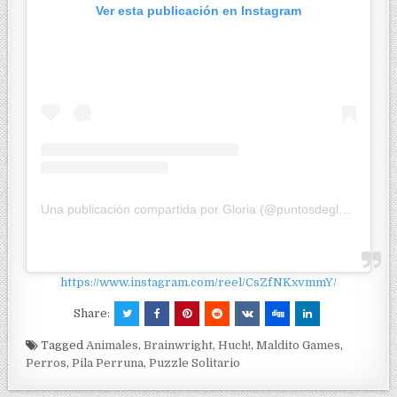
Ver esta publicación en Instagram
Una publicación compartida por Gloria (@puntosdegloria)
https://www.instagram.com/reel/CsZfNKxvmmY/
Share:
Tagged
Animales
,
Brainwright
,
Huch!
,
Maldito Games
,
Perros
,
Pila Perruna
,
Puzzle Solitario