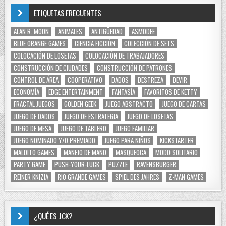
ETIQUETAS FRECUENTES
ALAN R. MOON
ANIMALES
ANTIGÜEDAD
ASMODEE
BLUE ORANGE GAMES
CIENCIA FICCIÓN
COLECCIÓN DE SETS
COLOCACIÓN DE LOSETAS
COLOCACIÓN DE TRABAJADORES
CONSTRUCCIÓN DE CIUDADES
CONSTRUCCIÓN DE PATRONES
CONTROL DE ÁREA
COOPERATIVO
DADOS
DESTREZA
DEVIR
ECONOMÍA
EDGE ENTERTAINMENT
FANTASÍA
FAVORITOS DE KETTY
FRACTAL JUEGOS
GOLDEN GEEK
JUEGO ABSTRACTO
JUEGO DE CARTAS
JUEGO DE DADOS
JUEGO DE ESTRATEGIA
JUEGO DE LOSETAS
JUEGO DE MESA
JUEGO DE TABLERO
JUEGO FAMILIAR
JUEGO NOMINADO Y/O PREMIADO
JUEGO PARA NIÑOS
KICKSTARTER
MALDITO GAMES
MANEJO DE MANO
MASQUEOCA
MODO SOLITARIO
PARTY GAME
PUSH-YOUR-LUCK
PUZZLE
RAVENSBURGER
REINER KNIZIA
RIO GRANDE GAMES
SPIEL DES JAHRES
Z-MAN GAMES
¿QUÉ ES JCK?