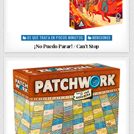
DE QUÉ TRATA EN POCOS MINUTOS
MENCIONES
P
o
¡No Puedo Parar! / Can’t Stop
s
t
e
d
i
n