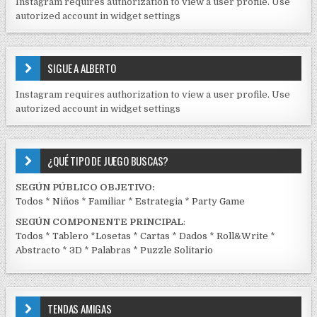
Instagram requires authorization to view a user profile. Use
D
autorized account in widget settings
O
S
E
SIGUE A ALBERTO
N
J
Instagram requires authorization to view a user profile. Use
C
autorized account in widget settings
K
¿QUÉ TIPO DE JUEGO BUSCAS?
SEGÚN PÚBLICO OBJETIVO:
Todos
*
Niños
*
Familiar
*
Estrategia
*
Party Game
SEGÚN COMPONENTE PRINCIPAL
:
Todos
*
Tablero
*
Losetas
*
Cartas
*
Dados
*
Roll&Write
*
Abstracto
*
3D
*
Palabras
*
Puzzle Solitario
TENDAS AMIGAS