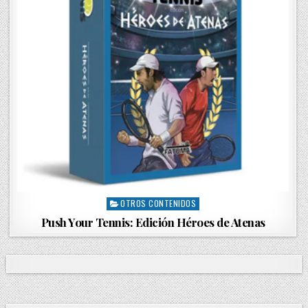
OTROS CONTENIDOS
P
o
Push Your Tennis: Edición Héroes de Atenas
s
t
e
d
i
n