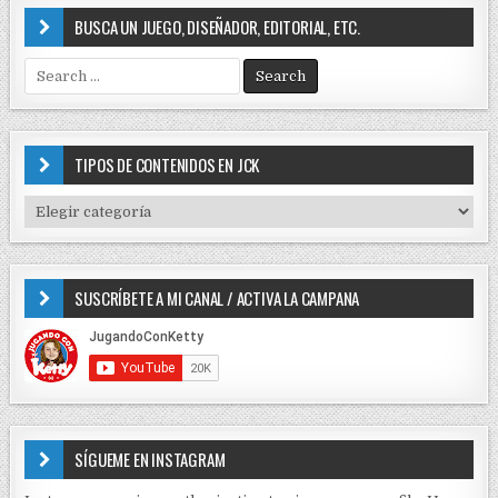
BUSCA UN JUEGO, DISEÑADOR, EDITORIAL, ETC.
S
e
a
r
c
TIPOS DE CONTENIDOS EN JCK
h
f
T
o
I
r
P
:
O
SUSCRÍBETE A MI CANAL / ACTIVA LA CAMPANA
S
D
E
C
O
N
T
E
SÍGUEME EN INSTAGRAM
N
I