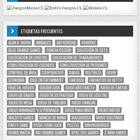
ETIQUETAS FRECUENTES
ALAN R. MOON
ANIMALES
ANTIGÜEDAD
ASMODEE
BLUE ORANGE GAMES
CIENCIA FICCIÓN
COLECCIÓN DE SETS
COLOCACIÓN DE LOSETAS
COLOCACIÓN DE TRABAJADORES
CONSTRUCCIÓN DE CIUDADES
CONSTRUCCIÓN DE PATRONES
CONTROL DE ÁREA
COOPERATIVO
DADOS
DESTREZA
DEVIR
ECONOMÍA
EDGE ENTERTAINMENT
FANTASÍA
FAVORITOS DE KETTY
FRACTAL JUEGOS
GOLDEN GEEK
JUEGO ABSTRACTO
JUEGO DE CARTAS
JUEGO DE DADOS
JUEGO DE ESTRATEGIA
JUEGO DE LOSETAS
JUEGO DE MESA
JUEGO DE TABLERO
JUEGO FAMILIAR
JUEGO NOMINADO Y/O PREMIADO
JUEGO PARA NIÑOS
KICKSTARTER
MALDITO GAMES
MANEJO DE MANO
MASQUEOCA
MODO SOLITARIO
PARTY GAME
PUSH-YOUR-LUCK
PUZZLE
RAVENSBURGER
REINER KNIZIA
RIO GRANDE GAMES
SPIEL DES JAHRES
Z-MAN GAMES