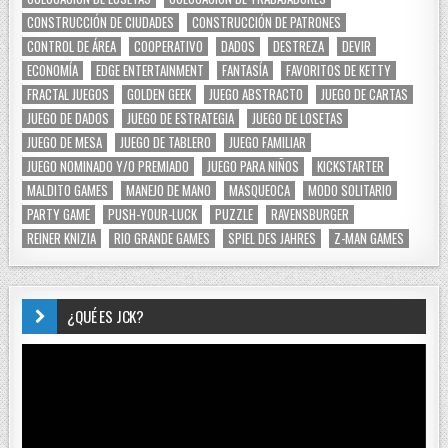
CONSTRUCCIÓN DE CIUDADES
CONSTRUCCIÓN DE PATRONES
CONTROL DE ÁREA
COOPERATIVO
DADOS
DESTREZA
DEVIR
ECONOMÍA
EDGE ENTERTAINMENT
FANTASÍA
FAVORITOS DE KETTY
FRACTAL JUEGOS
GOLDEN GEEK
JUEGO ABSTRACTO
JUEGO DE CARTAS
JUEGO DE DADOS
JUEGO DE ESTRATEGIA
JUEGO DE LOSETAS
JUEGO DE MESA
JUEGO DE TABLERO
JUEGO FAMILIAR
JUEGO NOMINADO Y/O PREMIADO
JUEGO PARA NIÑOS
KICKSTARTER
MALDITO GAMES
MANEJO DE MANO
MASQUEOCA
MODO SOLITARIO
PARTY GAME
PUSH-YOUR-LUCK
PUZZLE
RAVENSBURGER
REINER KNIZIA
RIO GRANDE GAMES
SPIEL DES JAHRES
Z-MAN GAMES
¿QUÉ ES JCK?
Reproductor
de
vídeo