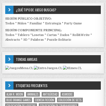
¿QUÉ TIPO DE JUEGO BUSCAS?
SEGÚN PÚBLICO OBJETIVO:
Todos
*
Niños
*
Familiar
*
Estrategia
*
Party Game
SEGÚN COMPONENTE PRINCIPAL
:
Todos
*
Tablero
*
Losetas
*
Cartas
*
Dados
*
Roll&Write
*
Abstracto
*
3D
*
Palabras
*
Puzzle Solitario
TENDAS AMIGAS
ETIQUETAS FRECUENTES
ALAN R. MOON
ANIMALES
ANTIGÜEDAD
ASMODEE
BLUE ORANGE GAMES
CIENCIA FICCIÓN
COLECCIÓN DE SETS
COLOCACIÓN DE LOSETAS
COLOCACIÓN DE TRABAJADORES