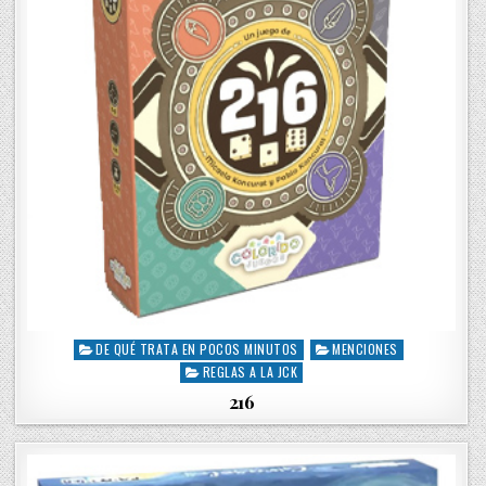
DE QUÉ TRATA EN POCOS MINUTOS
MENCIONES
P
REGLAS A LA JCK
o
s
216
t
e
d
i