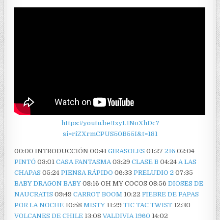
https://youtu.be/IxyL1NoXhDc?
si=riZXrmCPUS50B55I&t=181
00:00 INTRODUCCIÓN 00:41
GIRASOLES
01:27
216
02:04
PINTÓ
03:01
CASA FANTASMA
03:29
CLASE B
04:24
A LAS
CHAPAS
05:24
PIENSA RÁPIDO
06:33
PRELUDIO 2
07:35
BABY DRAGON BABY
08:16 OH MY COCOS 08:56
DIOSES DE
NAUCRATIS
09:49
CARROT BOOM
10:22
FIEBRE DE PAPAS
POR LA NOCHE
10:58
MISTY
11:29
TIC TAC TWIST
12:30
VOLCANES DE CHILE
13:08
VALDIVIA 1960
14:02