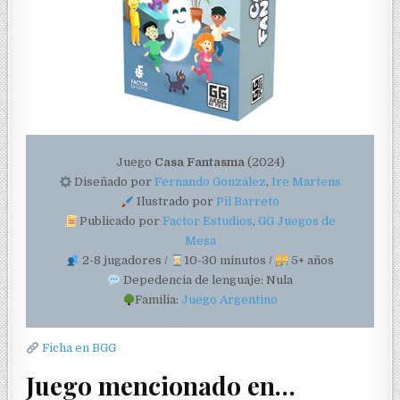
Juego
Casa Fantasma
(2024)
Diseñado por
Fernando González
,
Ire Martens
Ilustrado por
Pil Barreto
Publicado por
Factor Estudios
,
GG Juegos de
Mesa
2-8 jugadores /
10-30 minutos /
5+ años
Depedencia de lenguaje: Nula
Familia:
Juego Argentino
Ficha en BGG
Juego mencionado en…