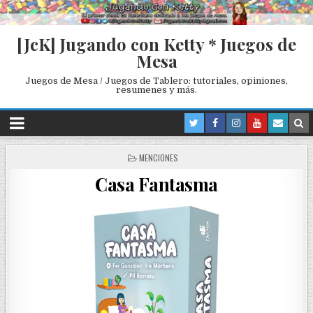
[JcK] Jugando con Ketty * Juegos de
Mesa
Juegos de Mesa / Juegos de Tablero: tutoriales, opiniones,
resumenes y más.
P
MENCIONES
O
Casa Fantasma
S
T
E
D
I
N