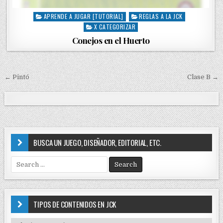
APRENDE A JUGAR [TUTORIAL]
REGLAS A LA JCK
P
X CATEGORIZAR
o
s
Conejos en el Huerto
t
e
d
i
← Pintó
Clase B →
N
n
a
v
e
g
BUSCA UN JUEGO, DISEÑADOR, EDITORIAL, ETC.
a
S
c
e
i
a
r
ó
c
TIPOS DE CONTENIDOS EN JCK
n
h
f
T