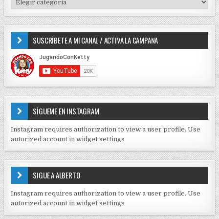
d
o
I
e
r
P
e
:
O
SUSCRÍBETE A MI CANAL / ACTIVA LA CAMPANA
S
n
D
t
E
r
C
O
a
N
d
T
E
a
SÍGUEME EN INSTAGRAM
N
s
I
Instagram requires authorization to view a user profile. Use
D
autorized account in widget settings
O
S
E
SIGUE A ALBERTO
N
J
Instagram requires authorization to view a user profile. Use
C
autorized account in widget settings
K