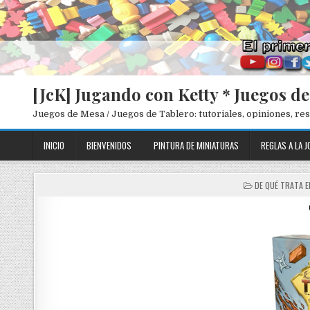
[JcK] Jugando con Ketty * Juegos d
Juegos de Mesa / Juegos de Tablero: tutoriales, opiniones, r
INICIO
BIENVENIDOS
PINTURA DE MINIATURAS
REGLAS A LA J
P
DE QUÉ TRATA 
O
S
T
E
D
I
N