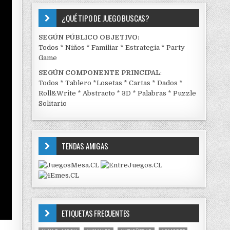
¿QUÉ TIPO DE JUEGO BUSCAS?
SEGÚN PÚBLICO OBJETIVO:
Todos
*
Niños
*
Familiar
*
Estrategia
*
Party
Game
SEGÚN COMPONENTE PRINCIPAL
:
Todos
*
Tablero
*
Losetas
*
Cartas
*
Dados
*
Roll&Write
*
Abstracto
*
3D
*
Palabras
*
Puzzle
Solitario
TENDAS AMIGAS
ETIQUETAS FRECUENTES