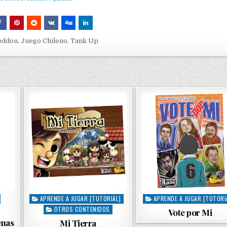
oddou
,
Juego Chileno
,
Tank Up
APRENDE A JUGAR [TUTORIAL]
APRENDE A JUGAR [TUTORI
P
P
OTROS CONTENIDOS
o
o
Vote por Mi
s
s
enas
Mi Tierra