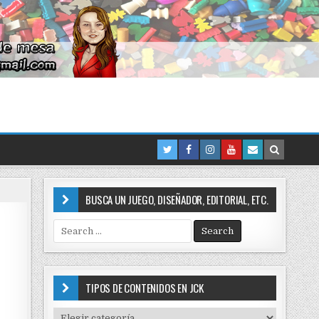
BUSCA UN JUEGO, DISEÑADOR, EDITORIAL, ETC.
S
e
a
r
c
TIPOS DE CONTENIDOS EN JCK
h
f
T