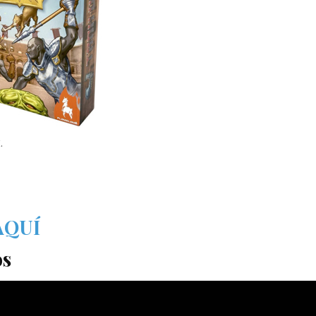
.
 AQUÍ
os