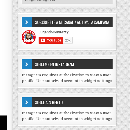
o
I
r
P
:
O
SUSCRÍBETE A MI CANAL / ACTIVA LA CAMPANA
S
D
E
C
O
N
T
E
SÍGUEME EN INSTAGRAM
N
I
Instagram requires authorization to view a user
D
profile. Use autorized account in widget settings
O
S
E
SIGUE A ALBERTO
N
J
Instagram requires authorization to view a user
C
profile. Use autorized account in widget settings
K