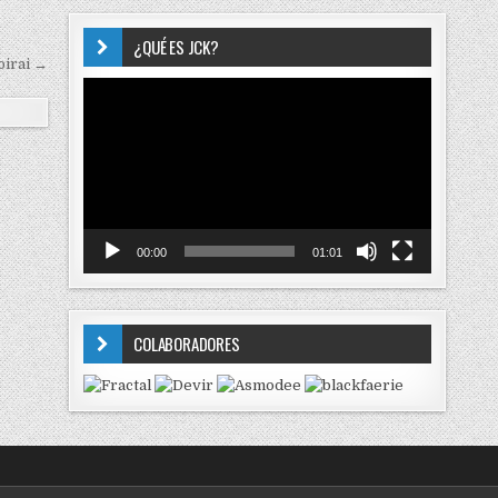
¿QUÉ ES JCK?
irai →
Reproductor
de
vídeo
00:00
01:01
COLABORADORES