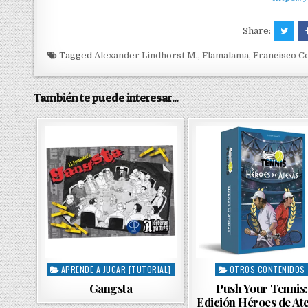
Share:
Tagged
Alexander Lindhorst M.
,
Flamalama
,
Francisco C
También te puede interesar...
APRENDE A JUGAR [TUTORIAL]
OTROS CONTENIDOS
P
P
o
o
Gangsta
Push Your Tennis:
s
s
Edición Héroes de At