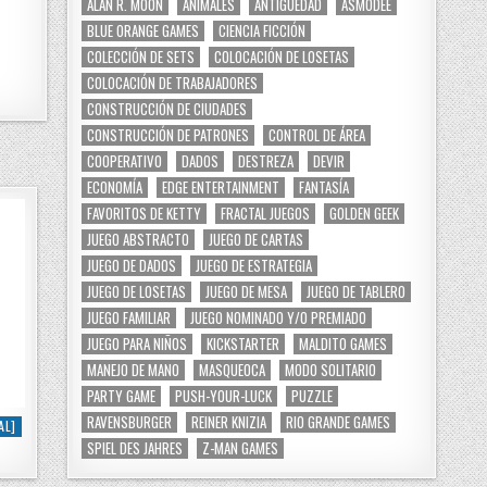
ALAN R. MOON
ANIMALES
ANTIGÜEDAD
ASMODEE
BLUE ORANGE GAMES
CIENCIA FICCIÓN
COLECCIÓN DE SETS
COLOCACIÓN DE LOSETAS
COLOCACIÓN DE TRABAJADORES
CONSTRUCCIÓN DE CIUDADES
CONSTRUCCIÓN DE PATRONES
CONTROL DE ÁREA
COOPERATIVO
DADOS
DESTREZA
DEVIR
ECONOMÍA
EDGE ENTERTAINMENT
FANTASÍA
FAVORITOS DE KETTY
FRACTAL JUEGOS
GOLDEN GEEK
JUEGO ABSTRACTO
JUEGO DE CARTAS
JUEGO DE DADOS
JUEGO DE ESTRATEGIA
JUEGO DE LOSETAS
JUEGO DE MESA
JUEGO DE TABLERO
JUEGO FAMILIAR
JUEGO NOMINADO Y/O PREMIADO
JUEGO PARA NIÑOS
KICKSTARTER
MALDITO GAMES
MANEJO DE MANO
MASQUEOCA
MODO SOLITARIO
PARTY GAME
PUSH-YOUR-LUCK
PUZZLE
RAVENSBURGER
REINER KNIZIA
RIO GRANDE GAMES
AL]
SPIEL DES JAHRES
Z-MAN GAMES