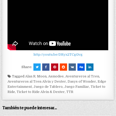
http://youtu.be/DRyx2TCgGvg
Share:
Tagged
Alan R. Moon
,
Asmodee
,
Aventureros al Tren
,
Aventureros al Tren Alvin y Dexter
,
Dasys of Wonder
,
Edge
Entertainment
,
Juego de Tablero
,
Juego Familiar
,
Ticket to
Ride
,
Ticket to Ride Alvin & Dexter
,
TTR
También te puede interesar...