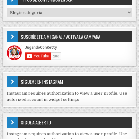
n
h
f
d
T
o
I
e
r
P
e
:
O
SUSCRÍBETE A MI CANAL / ACTIVA LA CAMPANA
S
n
D
t
E
r
C
O
a
N
d
T
E
a
SÍGUEME EN INSTAGRAM
N
s
I
Instagram requires authorization to view a user profile. Use
D
autorized account in widget settings
O
S
E
SIGUE A ALBERTO
N
J
Instagram requires authorization to view a user profile. Use
C