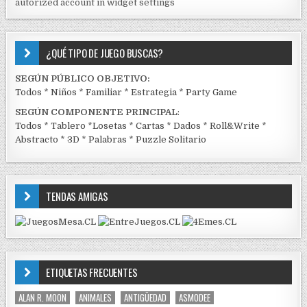
autorized account in widget settings
K
¿QUÉ TIPO DE JUEGO BUSCAS?
SEGÚN PÚBLICO OBJETIVO:
Todos
*
Niños
*
Familiar
*
Estrategia
*
Party Game
SEGÚN COMPONENTE PRINCIPAL
:
Todos
*
Tablero
*
Losetas
*
Cartas
*
Dados
*
Roll&Write
*
Abstracto
*
3D
*
Palabras
*
Puzzle Solitario
TENDAS AMIGAS
ETIQUETAS FRECUENTES
ALAN R. MOON
ANIMALES
ANTIGÜEDAD
ASMODEE