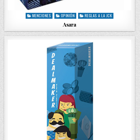
MENCIONES
OPINIÓN
REGLAS A LA JCK
P
o
Asara
s
t
e
d
i
n