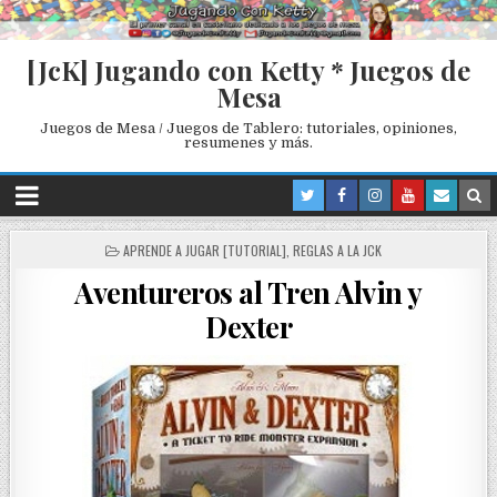
[JcK] Jugando con Ketty * Juegos de
Mesa
Juegos de Mesa / Juegos de Tablero: tutoriales, opiniones,
resumenes y más.
P
APRENDE A JUGAR [TUTORIAL]
,
REGLAS A LA JCK
O
Aventureros al Tren Alvin y
S
T
Dexter
E
D
I
N