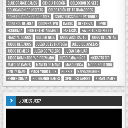
BLUE ORANGE GAMES
CIENCIA FICCIÓN
COLECCIÓN DE SETS
COLOCACIÓN DE LOSETAS
COLOCACIÓN DE TRABAJADORES
CONSTRUCCIÓN DE CIUDADES
CONSTRUCCIÓN DE PATRONES
CONTROL DE ÁREA
COOPERATIVO
DADOS
DESTREZA
DEVIR
ECONOMÍA
EDGE ENTERTAINMENT
FANTASÍA
FAVORITOS DE KETTY
FRACTAL JUEGOS
GOLDEN GEEK
JUEGO ABSTRACTO
JUEGO DE CARTAS
JUEGO DE DADOS
JUEGO DE ESTRATEGIA
JUEGO DE LOSETAS
JUEGO DE MESA
JUEGO DE TABLERO
JUEGO FAMILIAR
JUEGO NOMINADO Y/O PREMIADO
JUEGO PARA NIÑOS
KICKSTARTER
MALDITO GAMES
MANEJO DE MANO
MASQUEOCA
MODO SOLITARIO
PARTY GAME
PUSH-YOUR-LUCK
PUZZLE
RAVENSBURGER
REINER KNIZIA
RIO GRANDE GAMES
SPIEL DES JAHRES
Z-MAN GAMES
¿QUÉ ES JCK?
Reproductor
de
vídeo