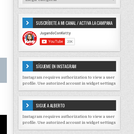
o
I
r
P
:
O
SUSCRÍBETE A MI CANAL / ACTIVA LA CAMPANA
S
D
E
C
O
N
T
E
SÍGUEME EN INSTAGRAM
N
I
Instagram requires authorization to view a user
D
profile. Use autorized account in widget settings
O
S
E
SIGUE A ALBERTO
N
J
Instagram requires authorization to view a user
C
profile. Use autorized account in widget settings
K