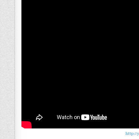
http:/