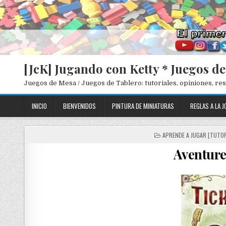
[JcK] Jugando con Ketty * Juegos d
Juegos de Mesa / Juegos de Tablero: tutoriales, opiniones, r
INICIO
BIENVENIDOS
PINTURA DE MINIATURAS
REGLAS A LA J
P
APRENDE A JUGAR [TUTOR
O
Aventure
S
T
E
D
I
N