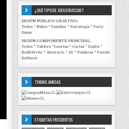
¿QUÉ TIPO DE JUEGO BUSCAS?
SEGÚN PÚBLICO OBJETIVO:
Todos
*
Niños
*
Familiar
*
Estrategia
*
Party
Game
SEGÚN COMPONENTE PRINCIPAL
:
Todos
*
Tablero
*
Losetas
*
Cartas
*
Dados
*
Roll&Write
*
Abstracto
*
3D
*
Palabras
*
Puzzle
Solitario
TENDAS AMIGAS
ETIQUETAS FRECUENTES