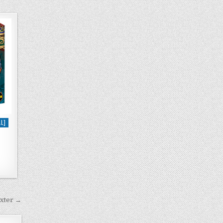
L]
exter →