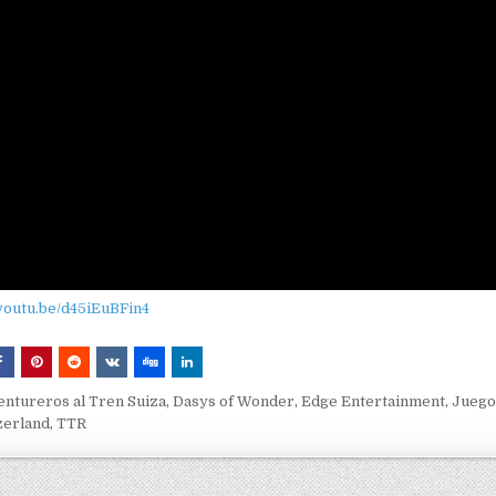
/youtu.be/d45iEuBFin4
entureros al Tren Suiza
,
Dasys of Wonder
,
Edge Entertainment
,
Juego
zerland
,
TTR