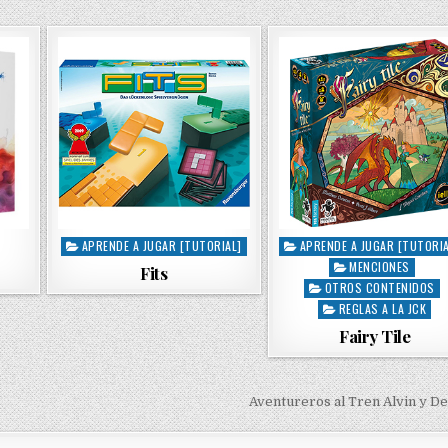
APRENDE A JUGAR [TUTORIAL]
APRENDE A JUGAR [TUTORIA
P
P
MENCIONES
o
o
Fits
s
s
OTROS CONTENIDOS
t
t
REGLAS A LA JCK
e
e
Fairy Tile
d
d
i
i
n
n
Aventureros al Tren Alvin y D