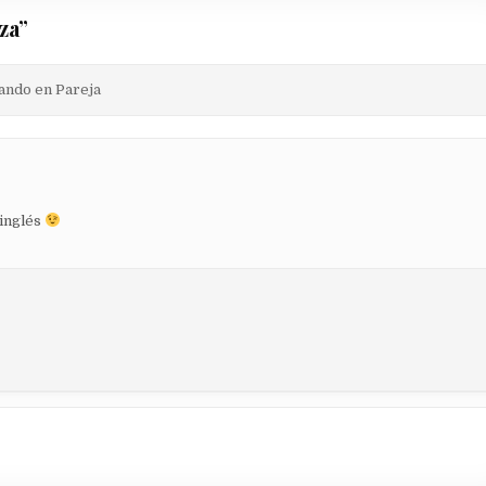
za
”
gando en Pareja
 inglés