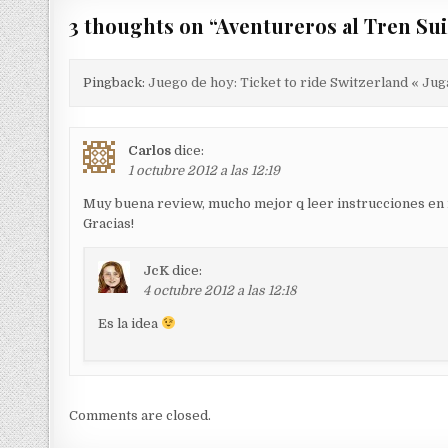
a
v
3 thoughts on “
Aventureros al Tren Sui
e
g
Pingback:
Juego de hoy: Ticket to ride Switzerland « Ju
a
c
Carlos
dice:
i
1 octubre 2012 a las 12:19
ó
Muy buena review, mucho mejor q leer instrucciones en
n
Gracias!
d
JcK
dice:
e
4 octubre 2012 a las 12:18
e
Es la idea
n
t
r
a
Comments are closed.