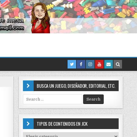
BUSCA UN JUEGO, DISEÑADOR, EDITORIAL, ETC.
S
e
a
r
c
TIPOS DE CONTENIDOS EN JCK
h
f
T