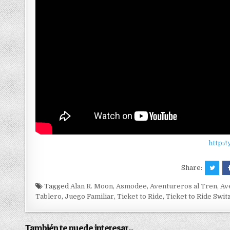
http:/
Share:
Tagged
Alan R. Moon
,
Asmodee
,
Aventureros al Tren
,
Av
Tablero
,
Juego Familiar
,
Ticket to Ride
,
Ticket to Ride Swit
También te puede interesar...