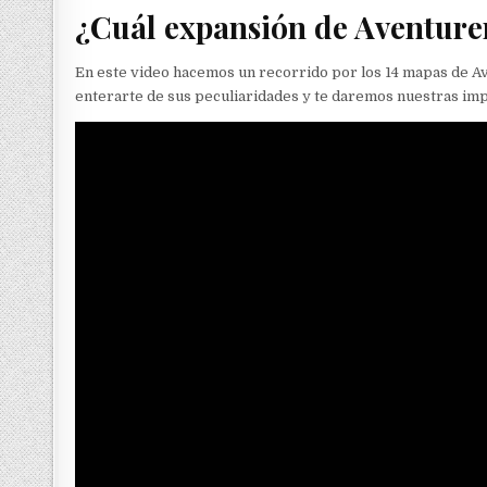
¿Cuál expansión de Aventure
En este video hacemos un recorrido por los 14 mapas de Av
enterarte de sus peculiaridades y te daremos nuestras im