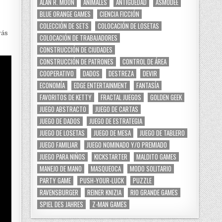
ALAN R. MOON
ANIMALES
ANTIGÜEDAD
ASMODEE
BLUE ORANGE GAMES
CIENCIA FICCIÓN
COLECCIÓN DE SETS
COLOCACIÓN DE LOSETAS
rás
COLOCACIÓN DE TRABAJADORES
CONSTRUCCIÓN DE CIUDADES
CONSTRUCCIÓN DE PATRONES
CONTROL DE ÁREA
COOPERATIVO
DADOS
DESTREZA
DEVIR
ECONOMÍA
EDGE ENTERTAINMENT
FANTASÍA
FAVORITOS DE KETTY
FRACTAL JUEGOS
GOLDEN GEEK
JUEGO ABSTRACTO
JUEGO DE CARTAS
JUEGO DE DADOS
JUEGO DE ESTRATEGIA
JUEGO DE LOSETAS
JUEGO DE MESA
JUEGO DE TABLERO
JUEGO FAMILIAR
JUEGO NOMINADO Y/O PREMIADO
JUEGO PARA NIÑOS
KICKSTARTER
MALDITO GAMES
MANEJO DE MANO
MASQUEOCA
MODO SOLITARIO
PARTY GAME
PUSH-YOUR-LUCK
PUZZLE
RAVENSBURGER
REINER KNIZIA
RIO GRANDE GAMES
SPIEL DES JAHRES
Z-MAN GAMES