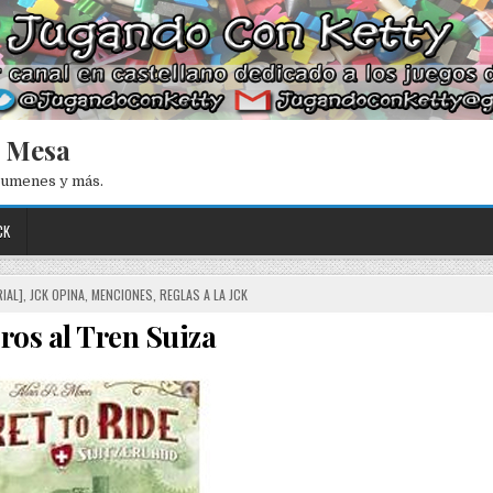
e Mesa
esumenes y más.
CK
IAL]
,
JCK OPINA
,
MENCIONES
,
REGLAS A LA JCK
ros al Tren Suiza