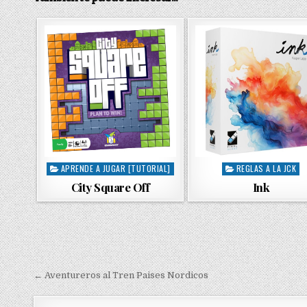
APRENDE A JUGAR [TUTORIAL]
REGLAS A LA JCK
P
P
o
o
City Square Off
Ink
s
s
t
t
e
e
d
d
i
i
n
n
← Aventureros al Tren Paises Nordicos
N