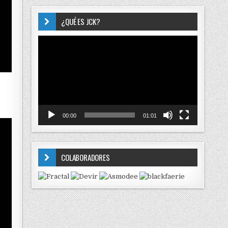
¿QUÉ ES JCK?
Reproductor
de
vídeo
00:00
01:01
COLABORADORES