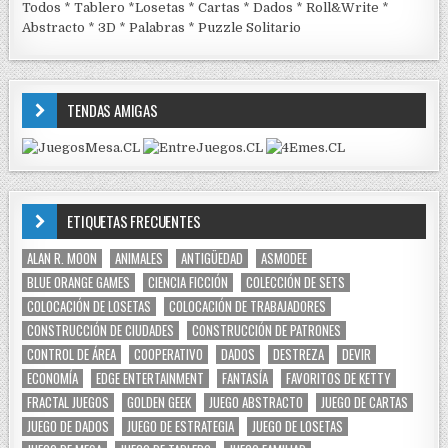
Todos
*
Tablero
*
Losetas
*
Cartas
*
Dados
*
Roll&Write
*
Abstracto
*
3D
*
Palabras
*
Puzzle Solitario
TENDAS AMIGAS
ETIQUETAS FRECUENTES
ALAN R. MOON
ANIMALES
ANTIGÜEDAD
ASMODEE
BLUE ORANGE GAMES
CIENCIA FICCIÓN
COLECCIÓN DE SETS
COLOCACIÓN DE LOSETAS
COLOCACIÓN DE TRABAJADORES
CONSTRUCCIÓN DE CIUDADES
CONSTRUCCIÓN DE PATRONES
CONTROL DE ÁREA
COOPERATIVO
DADOS
DESTREZA
DEVIR
ECONOMÍA
EDGE ENTERTAINMENT
FANTASÍA
FAVORITOS DE KETTY
FRACTAL JUEGOS
GOLDEN GEEK
JUEGO ABSTRACTO
JUEGO DE CARTAS
JUEGO DE DADOS
JUEGO DE ESTRATEGIA
JUEGO DE LOSETAS