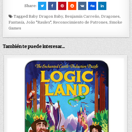
Share:
Tagged
Baby Dragon Baby
,
Benjamín Carreño
,
Dragones
,
Fantasía
,
João "Raulex"
,
Reconocimiento de Patrones
,
Smoke
Games
También te puede interesar...