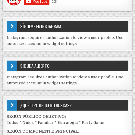
r
O
a
N
d
T
E
a
SÍGUEME EN INSTAGRAM
N
s
I
Instagram requires authorization to view a user profile. Use
D
autorized account in widget settings
O
S
E
SIGUE A ALBERTO
N
J
Instagram requires authorization to view a user profile. Use
C
autorized account in widget settings
K
¿QUÉ TIPO DE JUEGO BUSCAS?
SEGÚN PÚBLICO OBJETIVO:
Todos
*
Niños
*
Familiar
*
Estrategia
*
Party Game
SEGÚN COMPONENTE PRINCIPAL
: