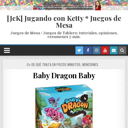
[JcK] Jugando con Ketty * Juegos de
Mesa
Juegos de Mesa / Juegos de Tablero: tutoriales, opiniones,
resumenes y más.
P
DE QUÉ TRATA EN POCOS MINUTOS
,
MENCIONES
O
Baby Dragon Baby
S
T
E
D
I
N