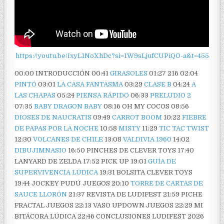
https://youtu.be/IxyL1NoXhDc?si=1W9sLjufCUPiQO-a&t=455
00:00 INTRODUCCIÓN 00:41
GIRASOLES
01:27 216 02:04
PINTÓ
03:01
LA CASA FANTASMA
03:29
CLASE B
04:24
A
LAS CHAPAS
05:24
PIENSA RÁPIDO
06:33
PRELUDIO 2
07:35
BABY DRAGON BABY
08:16 OH MY COCOS 08:56
DIOSES DE NAUCRATIS
09:49
CARROT BOOM
10:22
FIEBRE
DE PAPAS POR LA NOCHE
10:58
MISTY
11:29
TIC TAC TWIST
12:30
VOLCANES DE CHILE
13:08
VALDIVIA 1960
14:02
DIBUJIMNASIO
16:50 PINCHES DE CLEVER TOYS 17:40
LANYARD DE ZELDA 17:52 PICK UP 19:01
GUÍA DE
SUPERVIVENCIA LÚDICA
19:31 BOLSITA CLEVER TOYS
19:44 JOCKEY PUDÚ JUEGOS 20:10
TORRE DE CARTAS DE
SAUCE LLORÓN
21:37 REVISTA DE LUDIFEST 21:59 PICHE
FRACTAL JUEGOS 22:13 VASO UPDOWN JUEGOS 22:29 MI
BITÁCORA LÚDICA 22:46 CONCLUSIONES LUDIFEST 2026