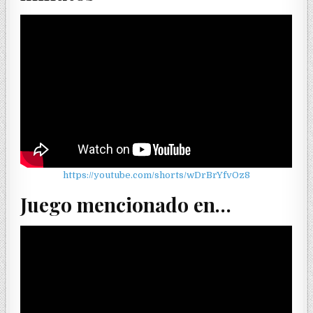
https://youtube.com/shorts/wDrBrYfvOz8
Juego mencionado en…