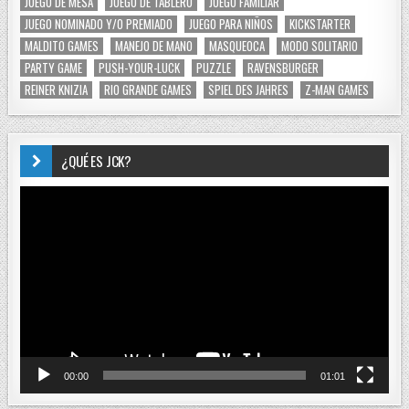
JUEGO DE MESA
JUEGO DE TABLERO
JUEGO FAMILIAR
JUEGO NOMINADO Y/O PREMIADO
JUEGO PARA NIÑOS
KICKSTARTER
MALDITO GAMES
MANEJO DE MANO
MASQUEOCA
MODO SOLITARIO
PARTY GAME
PUSH-YOUR-LUCK
PUZZLE
RAVENSBURGER
REINER KNIZIA
RIO GRANDE GAMES
SPIEL DES JAHRES
Z-MAN GAMES
¿QUÉ ES JCK?
Reproductor
de
vídeo
00:00
01:01