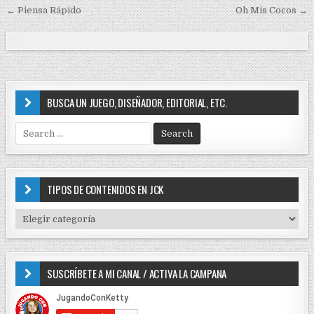
← Piensa Rápido
Oh Mis Cocos →
d
N
i
a
n
v
e
g
BUSCA UN JUEGO, DISEÑADOR, EDITORIAL, ETC.
a
S
c
e
i
a
r
ó
c
TIPOS DE CONTENIDOS EN JCK
n
h
f
d
T
o
I
e
r
P
e
:
O
SUSCRÍBETE A MI CANAL / ACTIVA LA CAMPANA
S
n
D
t
E
C