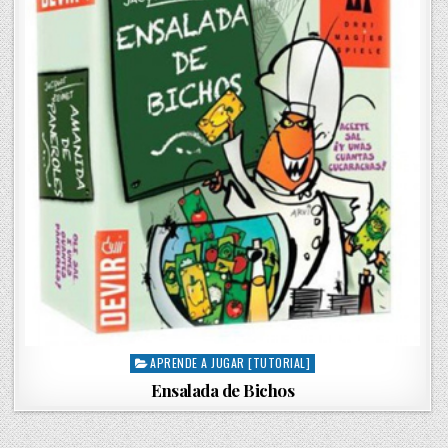
APRENDE A JUGAR [TUTORIAL]
P
o
Ensalada de Bichos
s
t
e