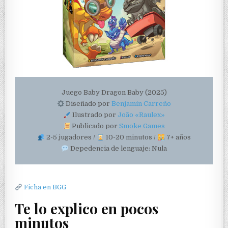
Juego Baby Dragon Baby (2025)
Diseñado por
Benjamín Carreño
Ilustrado por
João «Raulex»
Publicado por
Smoke Games
2-5 jugadores /
10-20 minutos /
7+ años
Depedencia de lenguaje: Nula
Ficha en BGG
Te lo explico en pocos
minutos