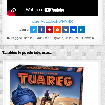
https://youtu.be/ftcV9Vxj4I0
Share:
Tagged
Clank!
,
Clank! En el Espacio
,
Devir
,
Paul Dennen
También te puede interesar...