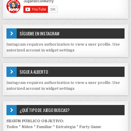
t
E
r
C
O
a
N
d
T
E
a
SÍGUEME EN INSTAGRAM
N
s
I
Instagram requires authorization to view a user profile. Use
D
autorized account in widget settings
O
S
E
SIGUE A ALBERTO
N
J
Instagram requires authorization to view a user profile. Use
C
autorized account in widget settings
K
¿QUÉ TIPO DE JUEGO BUSCAS?
SEGÚN PÚBLICO OBJETIVO:
Todos
*
Niños
*
Familiar
*
Estrategia
*
Party Game