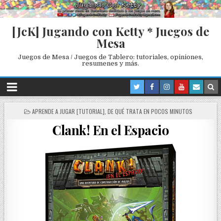
[JcK] Jugando con Ketty * Juegos de
Mesa
Juegos de Mesa / Juegos de Tablero: tutoriales, opiniones,
resumenes y más.
P
APRENDE A JUGAR [TUTORIAL]
,
DE QUÉ TRATA EN POCOS MINUTOS
O
Clank! En el Espacio
S
T
E
D
I
N