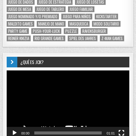
JUEGO DE DADOS
JUEGO DE ESTRATEGIA
JUEGO DE LOSETAS
JUEGO DE MESA
JUEGO DE TABLERO
JUEGO FAMILIAR
JUEGO NOMINADO Y/O PREMIADO
JUEGO PARA NIÑOS
KICKSTARTER
MALDITO GAMES
MANEJO DE MANO
MASQUEOCA
MODO SOLITARIO
PARTY GAME
PUSH-YOUR-LUCK
PUZZLE
RAVENSBURGER
REINER KNIZIA
RIO GRANDE GAMES
SPIEL DES JAHRES
Z-MAN GAMES
¿QUÉ ES JCK?
Reproductor
de
vídeo
00:00
01:01