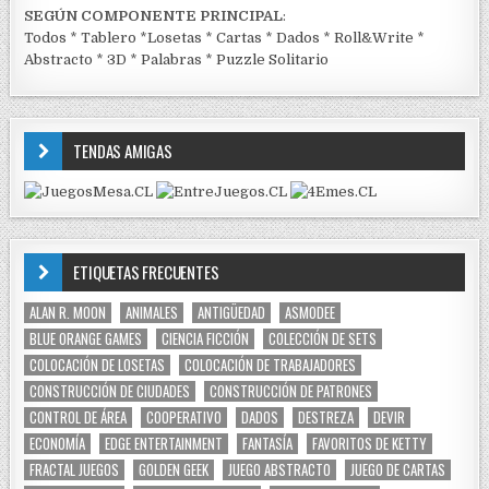
SEGÚN COMPONENTE PRINCIPAL
:
Todos
*
Tablero
*
Losetas
*
Cartas
*
Dados
*
Roll&Write
*
Abstracto
*
3D
*
Palabras
*
Puzzle Solitario
TENDAS AMIGAS
ETIQUETAS FRECUENTES
ALAN R. MOON
ANIMALES
ANTIGÜEDAD
ASMODEE
BLUE ORANGE GAMES
CIENCIA FICCIÓN
COLECCIÓN DE SETS
COLOCACIÓN DE LOSETAS
COLOCACIÓN DE TRABAJADORES
CONSTRUCCIÓN DE CIUDADES
CONSTRUCCIÓN DE PATRONES
CONTROL DE ÁREA
COOPERATIVO
DADOS
DESTREZA
DEVIR
ECONOMÍA
EDGE ENTERTAINMENT
FANTASÍA
FAVORITOS DE KETTY
FRACTAL JUEGOS
GOLDEN GEEK
JUEGO ABSTRACTO
JUEGO DE CARTAS