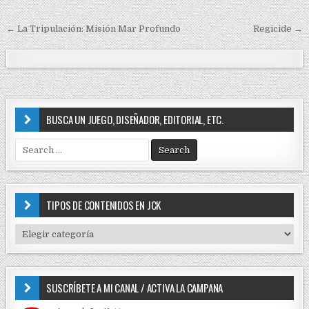
e
d
i
← La Tripulación: Misión Mar Profundo
Regicide →
N
n
a
v
e
g
BUSCA UN JUEGO, DISEÑADOR, EDITORIAL, ETC.
a
S
c
e
i
a
r
ó
c
TIPOS DE CONTENIDOS EN JCK
n
h
f
d
T
o
I
e
r
P
e
:
O
SUSCRÍBETE A MI CANAL / ACTIVA LA CAMPANA
S
n
D