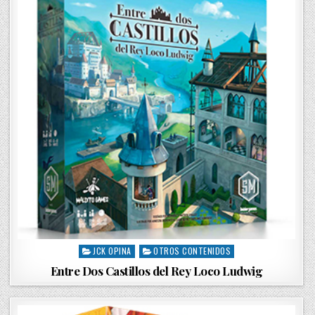
JCK OPINA
OTROS CONTENIDOS
P
o
Entre Dos Castillos del Rey Loco Ludwig
s
t
e