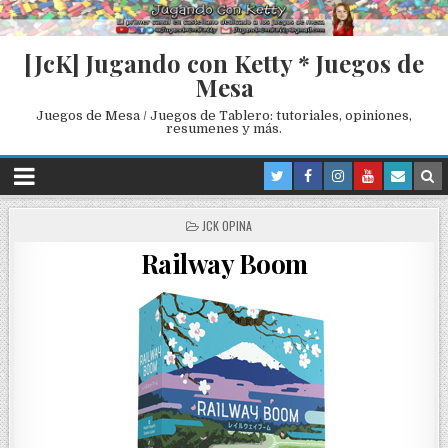
[JcK] Jugando con Ketty * Juegos de
Mesa
Juegos de Mesa / Juegos de Tablero: tutoriales, opiniones,
resumenes y más.
P
JCK OPINA
O
Railway Boom
S
T
E
D
I
N