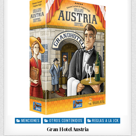
d
i
n
MENCIONES
OTROS CONTENIDOS
REGLAS A LA JCK
P
o
Gran Hotel Austria
s