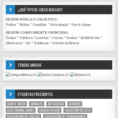
¿QUÉ TIPO DE JUEGO BUSCAS?
SEGÚN PÚBLICO OBJETIVO:
Todos
*
Niños
*
Familiar
*
Estrategia
*
Party Game
SEGÚN COMPONENTE PRINCIPAL
:
Todos
*
Tablero
*
Losetas
*
Cartas
*
Dados
*
Roll&Write
*
Abstracto
*
3D
*
Palabras
*
Puzzle Solitario
TENDAS AMIGAS
ETIQUETAS FRECUENTES
ALAN R. MOON
ANIMALES
ANTIGÜEDAD
ASMODEE
BLUE ORANGE GAMES
CIENCIA FICCIÓN
COLECCIÓN DE SETS
COLOCACIÓN DE LOSETAS
COLOCACIÓN DE TRABAJADORES