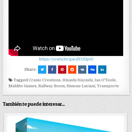
https://youtu.be/gacdYOIlpt0
Share:
Tagged
Cranio Creations
,
Hisashi Hayashi
,
Ian O'Toole
,
Maldito Games
,
Railway Boom
,
Simone Luciani
,
Transporte
También te puede interesar...