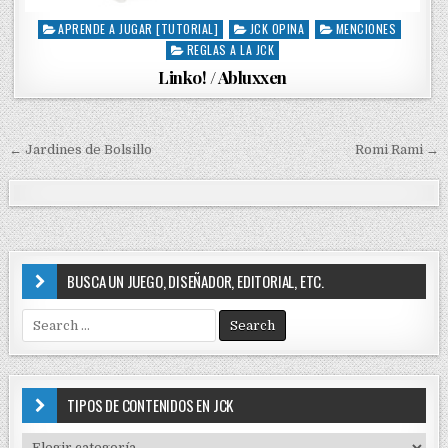
APRENDE A JUGAR [TUTORIAL]
JCK OPINA
MENCIONES
P
REGLAS A LA JCK
o
s
Linko! / Abluxxen
t
e
d
i
← Jardines de Bolsillo
Romi Rami →
N
n
a
v
e
g
BUSCA UN JUEGO, DISEÑADOR, EDITORIAL, ETC.
a
S
c
e
i
a
r
ó
c
TIPOS DE CONTENIDOS EN JCK
n
h
f
T