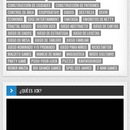
CONSTRUCCIÓN DE CIUDADES
CONSTRUCCIÓN DE PATRONES
CONTROL DE ÁREA
COOPERATIVO
DADOS
DESTREZA
DEVIR
ECONOMÍA
EDGE ENTERTAINMENT
FANTASÍA
FAVORITOS DE KETTY
FRACTAL JUEGOS
GOLDEN GEEK
JUEGO ABSTRACTO
JUEGO DE CARTAS
JUEGO DE DADOS
JUEGO DE ESTRATEGIA
JUEGO DE LOSETAS
JUEGO DE MESA
JUEGO DE TABLERO
JUEGO FAMILIAR
JUEGO NOMINADO Y/O PREMIADO
JUEGO PARA NIÑOS
KICKSTARTER
MALDITO GAMES
MANEJO DE MANO
MASQUEOCA
MODO SOLITARIO
PARTY GAME
PUSH-YOUR-LUCK
PUZZLE
RAVENSBURGER
REINER KNIZIA
RIO GRANDE GAMES
SPIEL DES JAHRES
Z-MAN GAMES
¿QUÉ ES JCK?
Reproductor
de
vídeo