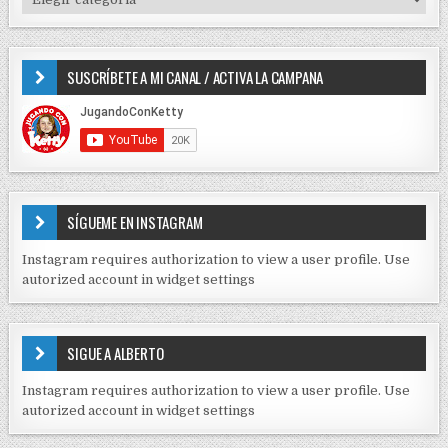
d
o
I
e
r
P
e
:
O
SUSCRÍBETE A MI CANAL / ACTIVA LA CAMPANA
S
n
D
t
E
r
C
O
a
N
d
T
E
a
SÍGUEME EN INSTAGRAM
N
s
I
Instagram requires authorization to view a user profile. Use
D
autorized account in widget settings
O
S
E
SIGUE A ALBERTO
N
J
Instagram requires authorization to view a user profile. Use
C
autorized account in widget settings
K