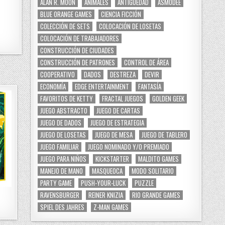
ALAN R. MOON
ANIMALES
ANTIGÜEDAD
ASMODEE
BLUE ORANGE GAMES
CIENCIA FICCIÓN
COLECCIÓN DE SETS
COLOCACIÓN DE LOSETAS
COLOCACIÓN DE TRABAJADORES
CONSTRUCCIÓN DE CIUDADES
CONSTRUCCIÓN DE PATRONES
CONTROL DE ÁREA
COOPERATIVO
DADOS
DESTREZA
DEVIR
ECONOMÍA
EDGE ENTERTAINMENT
FANTASÍA
FAVORITOS DE KETTY
FRACTAL JUEGOS
GOLDEN GEEK
JUEGO ABSTRACTO
JUEGO DE CARTAS
JUEGO DE DADOS
JUEGO DE ESTRATEGIA
JUEGO DE LOSETAS
JUEGO DE MESA
JUEGO DE TABLERO
JUEGO FAMILIAR
JUEGO NOMINADO Y/O PREMIADO
JUEGO PARA NIÑOS
KICKSTARTER
MALDITO GAMES
MANEJO DE MANO
MASQUEOCA
MODO SOLITARIO
PARTY GAME
PUSH-YOUR-LUCK
PUZZLE
RAVENSBURGER
REINER KNIZIA
RIO GRANDE GAMES
SPIEL DES JAHRES
Z-MAN GAMES