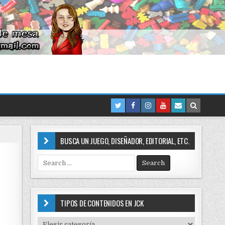
BUSCA UN JUEGO, DISEÑADOR, EDITORIAL, ETC.
S
e
a
r
c
TIPOS DE CONTENIDOS EN JCK
h
f
T