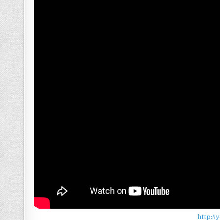
http:/