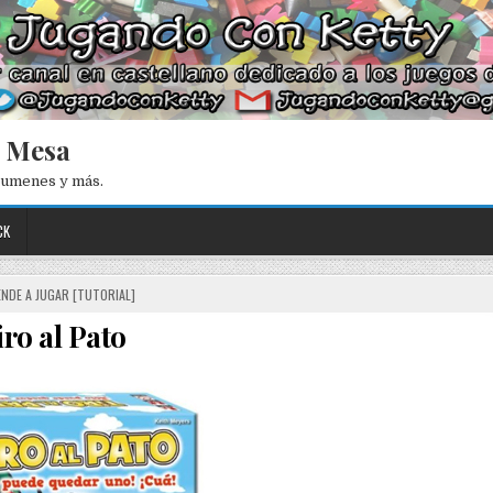
e Mesa
esumenes y más.
CK
NDE A JUGAR [TUTORIAL]
iro al Pato