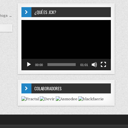
¿QUÉ ES JCK?
Dogs →
Reproductor
de
vídeo
00:00
01:01
COLABORADORES