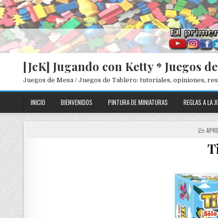
[JcK] Jugando con Ketty * Juegos d
Juegos de Mesa / Juegos de Tablero: tutoriales, opiniones, r
INICIO
BIENVENIDOS
PINTURA DE MINIATURAS
REGLAS A LA J
P
APRE
O
T
S
T
E
D
I
N