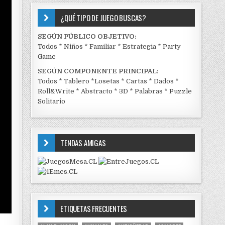
¿QUÉ TIPO DE JUEGO BUSCAS?
SEGÚN PÚBLICO OBJETIVO:
Todos
*
Niños
*
Familiar
*
Estrategia
*
Party
Game
SEGÚN COMPONENTE PRINCIPAL
:
Todos
*
Tablero
*
Losetas
*
Cartas
*
Dados
*
Roll&Write
*
Abstracto
*
3D
*
Palabras
*
Puzzle
Solitario
TENDAS AMIGAS
ETIQUETAS FRECUENTES