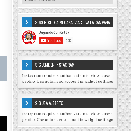
o
I
r
P
:
O
SUSCRÍBETE A MI CANAL / ACTIVA LA CAMPANA
S
D
E
C
O
N
T
E
SÍGUEME EN INSTAGRAM
N
I
Instagram requires authorization to view a user
D
profile. Use autorized account in widget settings
O
S
E
SIGUE A ALBERTO
N
J
Instagram requires authorization to view a user
C
profile. Use autorized account in widget settings
K