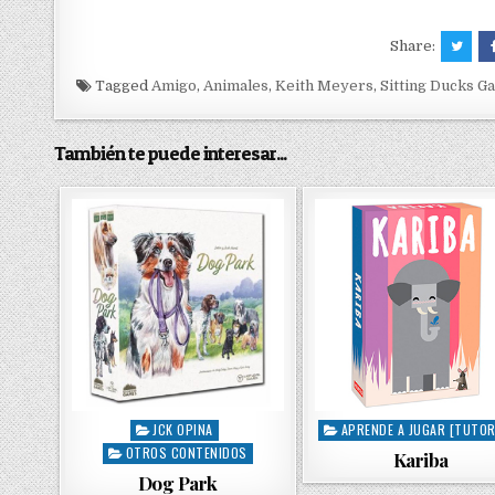
Share:
Tagged
Amigo
,
Animales
,
Keith Meyers
,
Sitting Ducks Ga
También te puede interesar...
JCK OPINA
APRENDE A JUGAR [TUTOR
P
P
OTROS CONTENIDOS
o
o
Kariba
s
s
Dog Park