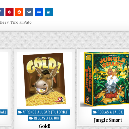
llery
,
Tiro al Pato
IAL]
APRENDE A JUGAR [TUTORIAL]
REGLAS A LA JCK
P
P
REGLAS A LA JCK
o
o
Jungle Smart
s
s
Gold!