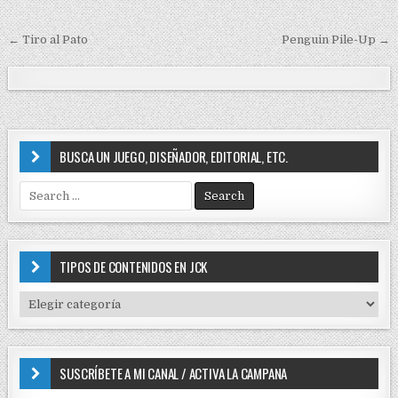
t
e
← Tiro al Pato
Penguin Pile-Up →
d
N
i
a
n
v
e
g
BUSCA UN JUEGO, DISEÑADOR, EDITORIAL, ETC.
a
S
c
e
i
a
r
ó
c
TIPOS DE CONTENIDOS EN JCK
n
h
f
d
T
o
I
e
r
P
e
:
O
SUSCRÍBETE A MI CANAL / ACTIVA LA CAMPANA
S
n
D