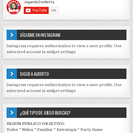
t
E
r
C
O
a
N
d
T
E
a
SÍGUEME EN INSTAGRAM
N
s
I
Instagram requires authorization to view a user profile. Use
D
autorized account in widget settings
O
S
E
SIGUE A ALBERTO
N
J
Instagram requires authorization to view a user profile. Use
C
autorized account in widget settings
K
¿QUÉ TIPO DE JUEGO BUSCAS?
SEGÚN PÚBLICO OBJETIVO:
Todos
*
Niños
*
Familiar
*
Estrategia
*
Party Game