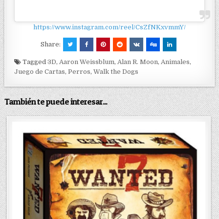
https://www.instagram.com/reel/CsZfNKxvmmY/
Share:
Tagged
3D
,
Aaron Weissblum
,
Alan R. Moon
,
Animales
,
Juego de Cartas
,
Perros
,
Walk the Dogs
También te puede interesar...