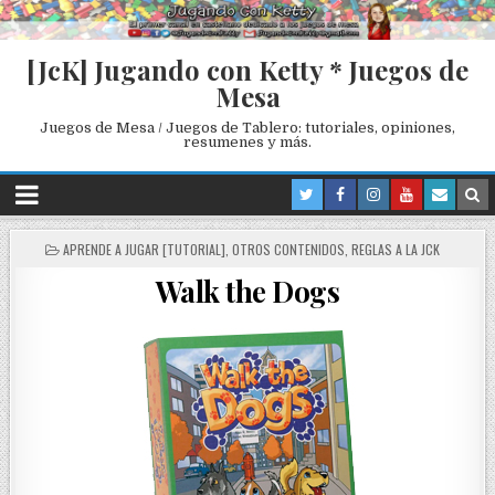
[JcK] Jugando con Ketty * Juegos de
Mesa
Juegos de Mesa / Juegos de Tablero: tutoriales, opiniones,
resumenes y más.
P
APRENDE A JUGAR [TUTORIAL]
,
OTROS CONTENIDOS
,
REGLAS A LA JCK
O
Walk the Dogs
S
T
E
D
I
N