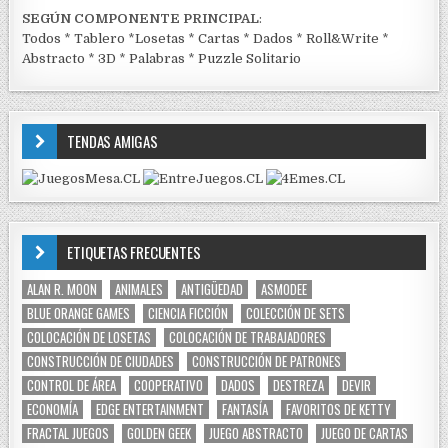
SEGÚN COMPONENTE PRINCIPAL
:
Todos
*
Tablero
*
Losetas
*
Cartas
*
Dados
*
Roll&Write
*
Abstracto
*
3D
*
Palabras
*
Puzzle Solitario
TENDAS AMIGAS
ETIQUETAS FRECUENTES
ALAN R. MOON
ANIMALES
ANTIGÜEDAD
ASMODEE
BLUE ORANGE GAMES
CIENCIA FICCIÓN
COLECCIÓN DE SETS
COLOCACIÓN DE LOSETAS
COLOCACIÓN DE TRABAJADORES
CONSTRUCCIÓN DE CIUDADES
CONSTRUCCIÓN DE PATRONES
CONTROL DE ÁREA
COOPERATIVO
DADOS
DESTREZA
DEVIR
ECONOMÍA
EDGE ENTERTAINMENT
FANTASÍA
FAVORITOS DE KETTY
FRACTAL JUEGOS
GOLDEN GEEK
JUEGO ABSTRACTO
JUEGO DE CARTAS