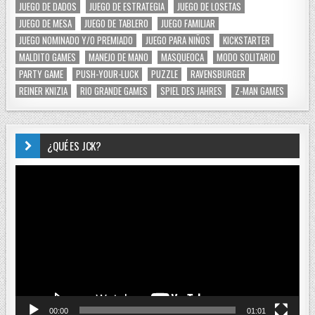
JUEGO DE DADOS
JUEGO DE ESTRATEGIA
JUEGO DE LOSETAS
JUEGO DE MESA
JUEGO DE TABLERO
JUEGO FAMILIAR
JUEGO NOMINADO Y/O PREMIADO
JUEGO PARA NIÑOS
KICKSTARTER
MALDITO GAMES
MANEJO DE MANO
MASQUEOCA
MODO SOLITARIO
PARTY GAME
PUSH-YOUR-LUCK
PUZZLE
RAVENSBURGER
REINER KNIZIA
RIO GRANDE GAMES
SPIEL DES JAHRES
Z-MAN GAMES
¿QUÉ ES JCK?
Reproductor
de
vídeo
00:00
01:01