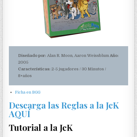
Diseñado por:
Alan R. Moon, Aaron Weissblum
Año:
2005
Características:
2-5 jugadores / 30 Minutos /
8+años
Ficha en BGG
Descarga las Reglas a la JcK
AQUÍ
Tutorial a la JcK